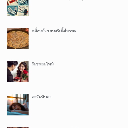
หมี่เชงก้วย ขนมรังผึ้งโบราณ
วันวาเลนไทน์
ตะวันทับตา