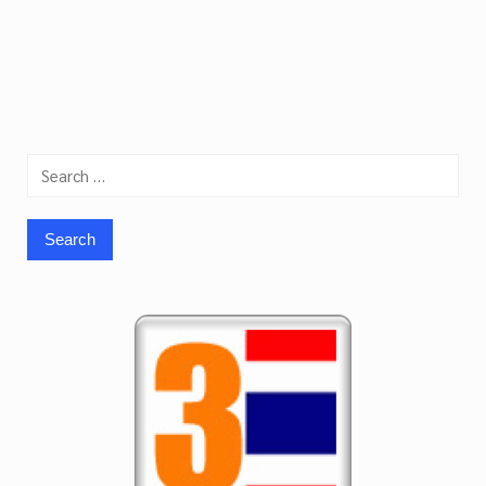
Search
for: