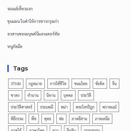
รถเมล์เที่ยวแรก
ขุนแผน ในคำให้การชาวกรุงเก่า
อวสานของมนุษย์นีแอนเดอร์ทัล
หนูกัดมีด
Tags
3THAI
กฎหมาย
การใช้ชีวิต
ขนมไทย
ข้อคิด
จีน
ชาดก
ตำนาน
นิทาน
บุคคล
ประวัติ
ประวัติศาสตร์
ประเพณี
พม่า
พระไตรปิฎก
พราหมณ์
พิธีกรรม
พืช
พุทธ
พ่อ
ภาคอีสาน
ภาคเหนือ
ภาคใต้
ภาษาไทย
ลาว
ลึกลับ
วรรณกรรม