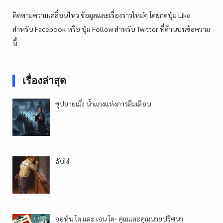
ติดตามความเคลื่อนไหว ข้อมูลและเรื่องราวใหม่ๆ โดยกดปุ่ม Like
สำหรับ Facebook หรือ ปุ่ม Follow สำหรับ Twitter ที่ด้านบนข้อความ
นี้
เรื่องล่าสุด
ซุปยายเมิ่ง น้ำแกงแห่งการลืมเลือน
ฉันโง่
จอห์น โด และ เจน โด- คุณและคุณนายปริศนา