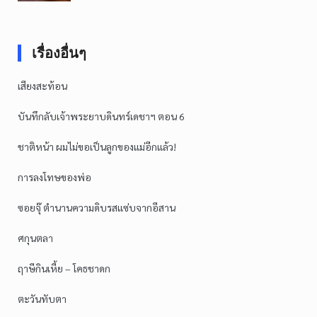
เรื่องอื่นๆ
เสียงสะท้อน
บันทึกลับเจ้าพระยาบดินทร์เดชาฯ ตอน 6
ชาติหน้า ผมไม่ขอเป็นลูกของแม่อีกแล้ว!
การลงโทษของพ่อ
ซอยจุ๊ ตำนานความดิบรสแซ่บจากอีสาน
ศกุนตลา
ฤาษีกินเหี้ย – โคธชาดก
ตะวันทับตา