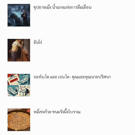
ซุปยายเมิ่ง น้ำแกงแห่งการลืมเลือน
ฉันโง่
จอห์น โด และ เจน โด- คุณและคุณนายปริศนา
หมี่เชงก้วย ขนมรังผึ้งโบราณ