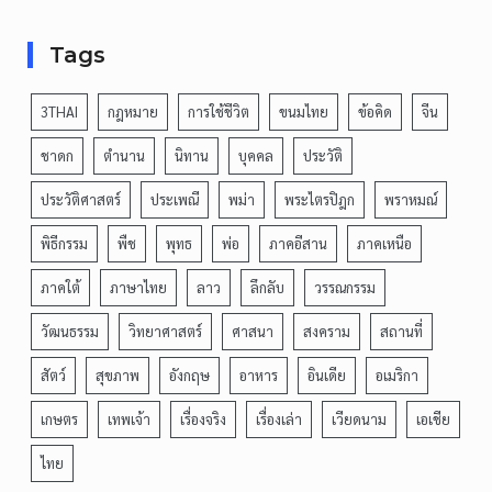
Tags
3THAI
กฎหมาย
การใช้ชีวิต
ขนมไทย
ข้อคิด
จีน
ชาดก
ตำนาน
นิทาน
บุคคล
ประวัติ
ประวัติศาสตร์
ประเพณี
พม่า
พระไตรปิฎก
พราหมณ์
พิธีกรรม
พืช
พุทธ
พ่อ
ภาคอีสาน
ภาคเหนือ
ภาคใต้
ภาษาไทย
ลาว
ลึกลับ
วรรณกรรม
วัฒนธรรม
วิทยาศาสตร์
ศาสนา
สงคราม
สถานที่
สัตว์
สุขภาพ
อังกฤษ
อาหาร
อินเดีย
อเมริกา
เกษตร
เทพเจ้า
เรื่องจริง
เรื่องเล่า
เวียดนาม
เอเชีย
ไทย