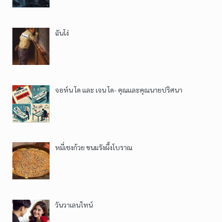
ฉันโง่
จอห์น โด และ เจน โด- คุณและคุณนายปริศนา
หมี่เชงก้วย ขนมรังผึ้งโบราณ
วันวาเลนไทน์