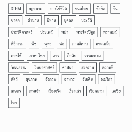
3THAI
กฎหมาย
การใช้ชีวิต
ขนมไทย
ข้อคิด
จีน
ชาดก
ตำนาน
นิทาน
บุคคล
ประวัติ
ประวัติศาสตร์
ประเพณี
พม่า
พระไตรปิฎก
พราหมณ์
พิธีกรรม
พืช
พุทธ
พ่อ
ภาคอีสาน
ภาคเหนือ
ภาคใต้
ภาษาไทย
ลาว
ลึกลับ
วรรณกรรม
วัฒนธรรม
วิทยาศาสตร์
ศาสนา
สงคราม
สถานที่
สัตว์
สุขภาพ
อังกฤษ
อาหาร
อินเดีย
อเมริกา
เกษตร
เทพเจ้า
เรื่องจริง
เรื่องเล่า
เวียดนาม
เอเชีย
ไทย