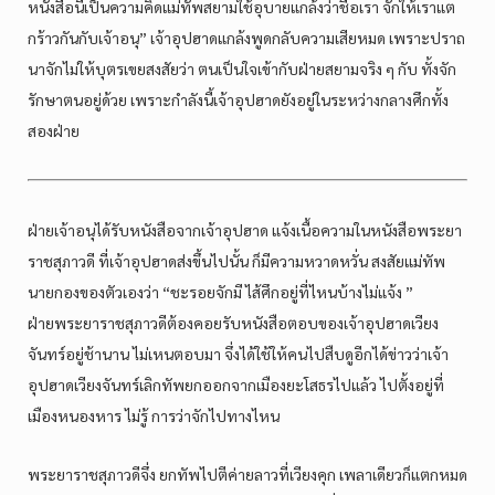
หนังสือนี้เป็นความคิดแม่ทัพสยามใช้อุบายแกล้งว่าชื่อเรา จักให้เราแต
กร้าวกันกับเจ้าอนุ” เจ้าอุปฮาดแกล้งพูดกลับความเสียหมด เพราะปราถ
นาจักไม่ให้บุตรเขยสงสัยว่า ตนเป็นใจเข้ากับฝ่ายสยามจริง ๆ กับ ทั้งจัก
รักษาตนอยู่ด้วย เพราะกำลังนี้เจ้าอุปฮาดยังอยู่ในระหว่างกลางศึกทั้ง
สองฝ่าย
ฝ่ายเจ้าอนุได้รับหนังสือจากเจ้าอุปฮาด แจ้งเนื้อความในหนังสือพระยา
ราชสุภาวดี ที่เจ้าอุปฮาดส่งขึ้นไปนั้น ก็มีความหวาดหวั่น สงสัยแม่ทัพ
นายกองของตัวเองว่า “ชะรอยจักมี ไส้ศึกอยู่ที่ไหนบ้างไม่แจ้ง ”
ฝ่ายพระยาราชสุภาวดีต้องคอยรับหนังสือตอบของเจ้าอุปฮาดเวียง
จันทร์อยู่ช้านาน ไม่เหนตอบมา จึ่งได้ใช้ให้คนไปสืบดูอีกได้ข่าวว่าเจ้า
อุปฮาดเวียงจันทร์เลิกทัพยกออกจากเมืองยะโสธรไปแล้ว ไปตั้งอยู่ที่
เมืองหนองหาร ไม่รู้ การว่าจักไปทางไหน
พระยาราชสุภาวดีจึ่ง ยกทัพไปตีค่ายลาวที่เวียงคุก เพลาเดียวก็แตกหมด