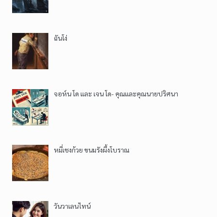
ฉันโง่
จอห์น โด และ เจน โด- คุณและคุณนายปริศนา
หมี่เชงก้วย ขนมรังผึ้งโบราณ
วันวาเลนไทน์