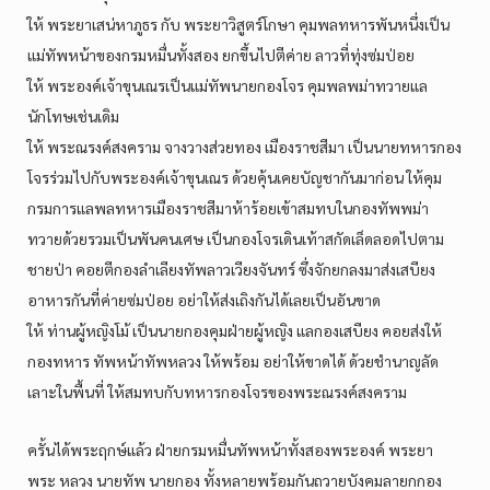
ให้ พระยาเสน่หาภูธร กับ พระยาวิสูตร์โกษา คุมพลทหารพันหนึ่งเป็น
แม่ทัพหน้าของกรมหมื่นทั้งสอง ยกขึ้นไปตีค่าย ลาวที่ทุ่งซ่มป่อย
ให้ พระองค์เจ้าขุนเณรเป็นแม่ทัพนายกองโจร คุมพลพม่าทวายแล
นักโทษเช่นเดิม
ให้ พระณรงค์สงคราม จางวางส่วยทอง เมืองราชสีมา เป็นนายทหารกอง
โจรร่วมไปกับพระองค์เจ้าขุนเณร ด้วยคุ้นเคยบัญชากันมาก่อน ให้คุม
กรมการแลพลทหารเมืองราชสีมาห้าร้อยเข้าสมทบในกองทัพพม่า
ทวายด้วยรวมเป็นพันคนเศษ เป็นกองโจรเดินเท้าสกัดเล็ดลอดไปตาม
ชายป่า คอยตีกองลำเลียงทัพลาวเวียงจันทร์ ซึ่งจักยกลงมาส่งเสบียง
อาหารกันที่ค่ายซ่มป่อย อย่าให้ส่งเถิงกันได้เลยเป็นอันขาด
ให้ ท่านผู้หญิงโม้ เป็นนายกองคุมฝ่ายผู้หญิง แลกองเสบียง คอยส่งให้
กองทหาร ทัพหน้าทัพหลวง ให้พร้อม อย่าให้ขาดได้ ด้วยชำนาญลัด
เลาะในพื้นที่ ให้สมทบกับทหารกองโจรของพระณรงค์สงคราม
ครั้นได้พระฤกษ์แล้ว ฝ่ายกรมหมื่นทัพหน้าทั้งสองพระองค์ พระยา
พระ หลวง นายทัพ นายกอง ทั้งหลายพร้อมกันถวายบังคมลายกกอง