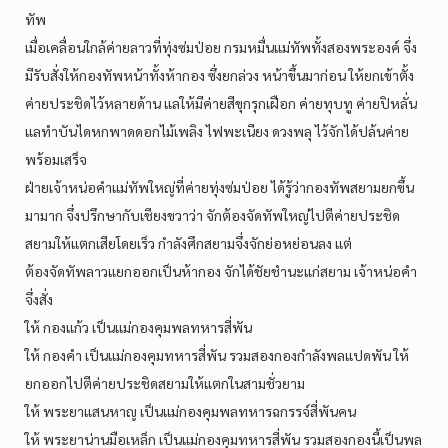
ทัพ
เมื่อเคลื่อนใกล้ค่ายลาวที่ทุ่งซ่มป่อย กรมหมื่นแม่ทัพทั้งสองพระองค์ จึ่ง
มีรับสั่งให้กองทัพหน้าทั้งห้ากอง ซึ่งยกล่วง หน้าขึ้นมาก่อน ให้ยกเข้าตั้ง
ค่ายประชิดไว้หลายด้าน แลให้มีค่ายสีขุกรุกเฝือก ค่ายทุบทู ค่ายปิหลั่น
แลทำบันไดหกพาดดอกไม้เพลิง ไฟพะเนียง ดวงพลุ ไว้จักได้ปล้นค่าย
พร้อมเสร็จ
ฝ่ายเจ้าหน่อคำแม่ทัพใหญ่ที่ค่ายทุ่งซ่มป่อย ได้รู้ว่ากองทัพสยามยกขึ้น
มามาก จึ่งปรึกษากับเชียงขวาว่า จักต้องจัดทัพใหญ่ไปตีค่ายประชิด
สยามให้แตกเสียโดยเร็ว กำลังศึกสยามจึ่งจักย่อหย่อนลง แต่
ต้องจัดทัพลาวแยกออกเป็นห้ากอง จักได้ชัยชำนะแก่สยาม เจ้าหน่อคำ
จึ่งสั่ง
ให้ กองแก้ว เป็นแม่กองคุมพลทหารสี่พัน
ให้ กองคำ เป็นแม่กองคุมทหารสี่พัน รวมสองกองกำลังพลแปดพัน ให้
ยกออกไปตีค่ายประชิดสยามให้แตกในสามชั่วยาม
ให้ พระยาแสนหาญ เป็นแม่กองคุมพลทหารฉกรรจ์สี่พันคน
ให้ พระยาน่านมือเหล็ก เป็นแม่กองคุมทหารสี่พัน รวมสองกองนี้เป็นพล