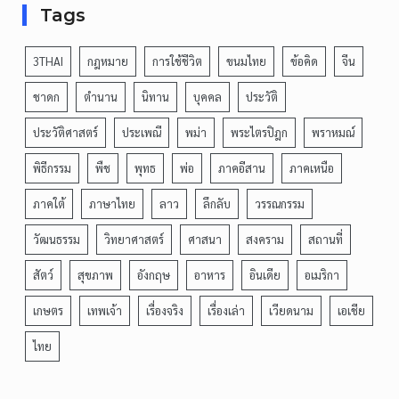
Tags
3THAI
กฎหมาย
การใช้ชีวิต
ขนมไทย
ข้อคิด
จีน
ชาดก
ตำนาน
นิทาน
บุคคล
ประวัติ
ประวัติศาสตร์
ประเพณี
พม่า
พระไตรปิฎก
พราหมณ์
พิธีกรรม
พืช
พุทธ
พ่อ
ภาคอีสาน
ภาคเหนือ
ภาคใต้
ภาษาไทย
ลาว
ลึกลับ
วรรณกรรม
วัฒนธรรม
วิทยาศาสตร์
ศาสนา
สงคราม
สถานที่
สัตว์
สุขภาพ
อังกฤษ
อาหาร
อินเดีย
อเมริกา
เกษตร
เทพเจ้า
เรื่องจริง
เรื่องเล่า
เวียดนาม
เอเชีย
ไทย