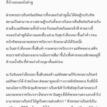
ที่บ้านหนองบัวลำพู
ฝ่ายพระยานรินทร์แม่ทัพลาวที่หนองบัวลำพูนั้น ได้ต่อสู้รบกับทัพ
สยามเป็นสามารถ ลาวสยามสู้รบกันทั้งกลางวันกลางคืนติดต่อกันสามวัน
สามคืน แม่ทัพสยามทั้งห้ากอง ก็ระดมกันพร้อมยกเข้าตี ค่ายลาวที่
หนองบัวลำพูก็เถิงกาลแตกสิ้น แต่ ณ วันศุกร์ เดือนหก ขึ้นเก้าค่ำ ก่อน
หน้าทัพหลวงกรมพระราชวังบวรฯ จักยกมาเถิงได้วันหนึ่ง
ณ วันเสาร์ เดือนหก ขึ้นสิบค่ำ กรมพระราชวังบวรฯ แม่ทัพหลวง เสด็จ
พระราชดำเนินยกออกจากเมืองราชสีมา ขึ้นไปตั้งค่ายหลวงพักพลอยู่ที่
ตำบลน้ำเชิน ที่ค่ายเก่าเจ้าอนุมาตั้งแต่ก่อน
ณ วันจันนทร์ เดือนหก ขึ้นสิบสองค่ำ แม่ทัพสยามก็จับพระยานรินทร์
แม่ทัพลาวได้ จำตะโหงก ส่งลงมาทูลเกล้าฯ ถวายยังทัพหลวง รับสั่งให้
หลวงโยธาบริรักษ์ คุมตัวพระยา นรินทร์เข้าไปขังยังคุกในค่ายหลวง ก็
แลกรมพระราชวังบวรฯ มีพระราช บัณฑูร สั่งให้พระยานคร แอบเข้าไป
ถาม พระยานรินทร์ ให้ดูเป็นความส่วนตัวว่า ” ตัวพระยานรินทร์เป็น