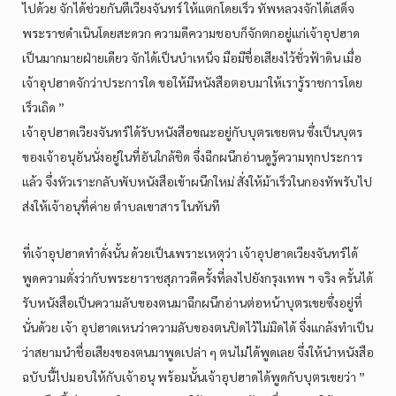
ไปด้วย จักได้ช่วยกันตีเวียงจันทร์ ให้แตกโดยเร็ว ทัพหลวงจักได้เสด็จ
พระราชดำเนินโดยสะดวก ความดีความชอบก็จักตกอยู่แก่เจ้าอุปฮาด
เป็นมากมายฝ่ายเดียว จักได้เป็นบำเหน็จ มือมีชื่อเสียงไว้ชั่วฟ้าดิน เมื่อ
เจ้าอุปฮาดจักว่าประการใด ขอให้มีหนังสือตอบมาให้เรารู้ราชการโดย
เร็วเถิด ”
เจ้าอุปฮาดเวียงจันทร์ได้รับหนังสือขณะอยู่กับบุตรเขยตน ซึ่งเป็นบุตร
ของเจ้าอนุอันนั่งอยู่ในที่อันใกล้ชิด จึ่งฉีกผนึกอ่านดูรู้ความทุกประการ
แล้ว จึ่งหัวเราะกลับพับหนังสือเข้าผนึกใหม่ สั่งให้ม้าเร็วในกองทัพรับไป
ส่งให้เจ้าอนุที่ค่าย ตำบลเขาสาร ในทันที
ที่เจ้าอุปฮาดทำดั่งนั้น ด้วยเป็นเพราะเหตุว่า เจ้าอุปฮาดเวียงจันทร์ได้
พูดความดั่งว่ากับพระยาราชสุภาวดีครั้งที่ลงไปยังกรุงเทพ ฯ จริง ครั้นได้
รับหนังสือเป็นความลับของตนมาฉีกผนึกอ่านต่อหน้าบุตรเขยซึ่งอยู่ที่
นั่นด้วย เจ้า อุปฮาดเหนว่าความลับของตนปิดไว้ไม่มิดได้ จึ่งแกล้งทำเป็น
ว่าสยามนำชื่อเสียงของตนมาพูดเปล่า ๆ ตนไม่ได้พูดเลย จึ่งให้นำหนังสือ
ฉบับนี้ไปมอบให้กับเจ้าอนุ พร้อมนั้นเจ้าอุปฮาดได้พูดกับบุตรเขยว่า ”