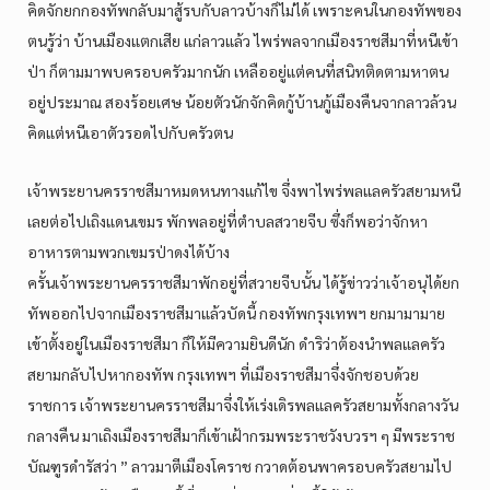
คิดจักยกกองทัพกลับมาสู้รบกับลาวบ้างก็ไม่ได้ เพราะคนในกองทัพของ
ตนรู้ว่า บ้านเมืองแตกเสีย แก่ลาวแล้ว ไพร่พลจากเมืองราชสีมาที่หนีเข้า
ป่า ก็ตามมาพบครอบครัวมากนัก เหลืออยู่แต่คนที่สนิทติดตามหาตน
อยู่ประมาณ สองร้อยเศษ น้อยตัวนักจักคิดกู้บ้านกู้เมืองคืนจากลาวล้วน
คิดแต่หนีเอาตัวรอดไปกับครัวตน
เจ้าพระยานครราชสีมาหมดหนทางแก้ไข จึ่งพาไพร่พลแลครัวสยามหนี
เลยต่อไปเถิงแดนเขมร พักพลอยู่ที่ตำบลสวายจีบ ซึ่งก็พอว่าจักหา
อาหารตามพวกเขมรป่าดงได้บ้าง
ครั้นเจ้าพระยานครราชสีมาพักอยู่ที่สวายจีบนั้น ได้รู้ข่าวว่าเจ้าอนุได้ยก
ทัพออกไปจากเมืองราชสีมาแล้วบัดนี้ กองทัพกรุงเทพฯ ยกมามามาย
เข้าตั้งอยู่ในเมืองราชสีมา ก็ให้มีความยินดีนัก ดำริว่าต้องนำพลแลครัว
สยามกลับไปหากองทัพ กรุงเทพฯ ที่เมืองราชสีมาจึ่งจักชอบด้วย
ราชการ เจ้าพระยานครราชสีมาจึ่งให้เร่งเดิรพลแลครัวสยามทั้งกลางวัน
กลางคืน มาเถิงเมืองราชสีมาก็เข้าเฝ้ากรมพระราชวังบวรฯ ๆ มีพระราช
บัณฑูรดำรัสว่า ” ลาวมาตีเมืองโคราช กวาดต้อนพาครอบครัวสยามไป