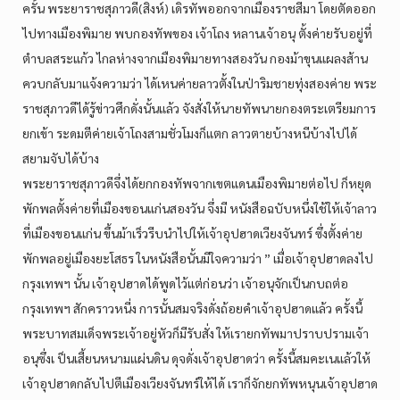
ครั้น พระยาราชสุภาวดี(สิงห์) เดิรทัพออกจากเมืองราชสีมา โดยตัดออก
ไปทางเมืองพิมาย พบกองทัพของ เจ้าโถง หลานเจ้าอนุ ตั้งค่ายรับอยู่ที่
ตำบลสระแก้ว ไกลห่างจากเมืองพิมายทางสองวัน กองม้าขุนแผลงส้าน
ควบกลับมาแจ้งความว่า ได้เหนค่ายลาวตั้งในป่าริมชายทุ่งสองค่าย พระ
ราชสุภาวดีได้รู้ข่าวศึกดั่งนั้นแล้ว จังสั่งให้นายทัพนายกองตระเตรียมการ
ยกเข้า ระดมตีค่ายเจ้าโถงสามชั่วโมงก็แตก ลาวตายบ้างหนีบ้างไปได้
สยามจับได้บ้าง
พระยาราชสุภาวดีจึ่งได้ยกกองทัพจากเขตแดนเมืองพิมายต่อไป ก็หยุด
พักพลตั้งค่ายที่เมืองขอนแก่นสองวัน จึ่งมี หนังสือฉบับหนึ่งใช้ให้เจ้าลาว
ที่เมืองขอนแก่น ขึ้นม้าเร็วรีบนำไปให้เจ้าอุปฮาดเวียงจันทร์ ซึ่งตั้งค่าย
พักพลอยู่เมืองยะโสธร ในหนังสือนั้นมีใจความว่า ” เมื่อเจ้าอุปฮาดลงไป
กรุงเทพฯ นั้น เจ้าอุปฮาดได้พูดไว้แต่ก่อนว่า เจ้าอนุจักเป็นกบถต่อ
กรุงเทพฯ สักคราวหนี่ง การนั้นสมจริงดั่งถ้อยคำเจ้าอุปฮาดแล้ว ครั้งนี้
พระบาทสมเด็จพระเจ้าอยู่หัวก็มีรับสั่ง ให้เรายกทัพมาปราบปรามเจ้า
อนุซึ่งเ ป็นเสี้ยนหนามแผ่นดิน ดุจดั่งเจ้าอุปฮาดว่า ครั้งนี้สมคะเนแล้วให้
เจ้าอุปฮาดกลับไปตีเมืองเวียงจันทร์ให้ได้ เราก็จักยกทัพหนุนเจ้าอุปฮาด