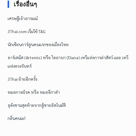
เรื่องอื่นๆ
เศรษฐีเจ้าอารมณ์
3Thai.com เริ่มใช้ TAG
นักเขียนการ์ตูนคนแรกของเมืองไทย
อาร์เตมิส (Artemis) หรือ ไดอานา (Diana) เทวีแห่งการล่าสัตว์ และ เทวี
แห่งดวงจันทร์
3Thai ย้ายอีกครั้ง
หมอกาฬโรค หรือ หมออีกาดำ
อุด้งชามสุดท้ายจากตู้ขายอัตโนมัติ
กลิ่นคนแก่