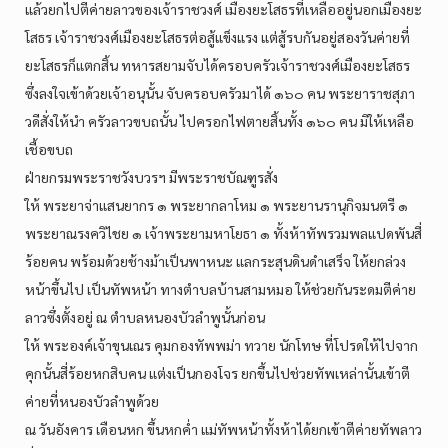
แล้วยกไปตีค่ายลาวของเจ้าราชวงศ์ เมืองยะโสธรที่เหลืออยู่นอกเมืองยะ
โสธร เจ้าราชวงศ์เมืองยะโสธรต่อสู้แข็งแรง แต่สู้รบกันอยู่สองวันค่ายที่
ยะโสธรก็แตกสิ้น ทหารสยามจับได้ครอบครัวเจ้าราชวงศ์เมืองยะโสธร
ซึ่งลงใจเข้าด้วยเจ้าอนุนั้น จับครอบครัวมาได้ ๑๖๐ คน พระยาราชสุภา
วดีสั่งให้นำ ครัวลาวขบถนั้น ไปครอกไฟตายสิ้นทั้ง ๑๖๐ คน มิให้เหลือ
เชื้อขบถ
ฝ่ายกรมพระราชวังบวรฯ มีพระราชบัณฑูรสั่ง
ให้ พระยาจ่าแสนยากร ๑ พระยากลาโหม ๑ พระยานรานุกิจมนตรี ๑
พระยาณรงควิไชย ๑ เจ้าพระยามหาโยธา ๑ ทั้งห้าทัพรวมพลแปดพันสี่
ร้อยคน พร้อมด้วยช้างม้าเป็นพาหนะ แลกระสุนดินดำเสร็จ ให้ยกล่วง
หน้าขึ้นไป เป็นทัพหน้า ทางตำบลบ้านสามหมอ ให้ช่วยกันระดมตีค่าย
ลาวซึ่งตั้งอยู่ ณ ตำบลหนองบัวลำพูนั้นก่อน
ให้ พระองค์เจ้าขุนเณร คุมกองทัพพม่า ทวาย นักโทษ ที่โปรดให้ไปจาก
คุกนั้นสี่ร้อยหกสิบคน แต่งเป็นกองโจร ยกขึ้นไปช่วยทัพเหล่านั้นเข้าตี
ค่ายที่หนองบัวลำพูด้วย
ณ วันอังคาร เดือนหก ขึ้นหกค่ำ แม่ทัพหน้าทั้งห้าได้ยกเข้าตีค่ายทัพลาว