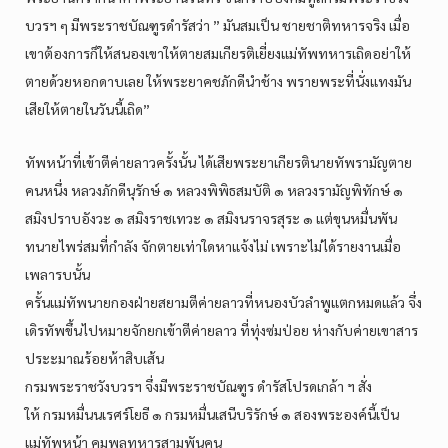
บวรฯ ๆ มีพระราชบัณฑูรดำรัสว่า ” มันสมเป็น ชายชาติทหารจริง เมื่อ
เขาต้องการก็ให้สนองเขาให้ตายสมเกียรติเยี่ยงแม่ทัพทหารเถิดอย่าให้
ตายด้วยหอกดาบเลย ให้พระยาคชภักดีนำช้าง พรายพระที่นั่งแทงมัน
เสียให้ตายในวันนี้เถิด”
ทัพหน้าที่เข้าตีค่ายลาวครั้งนั้น ได้เสียพระยาเกียรตินายทัพรามัญตาย
คนหนึ่ง หลวงภักดีนุรักษ์ ๑ หลวงพิพิธสมบัติ ๑ หลวงรามัญพิทักษ์ ๑
สมิงปราบอังวะ ๑ สมิงราชเทวะ ๑ สมิงนราจรสุระ ๑ แต่ขุนหมื่นพัน
ทนายไพร่สมที่กำลัง จักตายเท่าใดหาแจ้งไม่ เพราะไม่ได้รายงานเมื่อ
เพลารบนั้น
ครั้นแม่ทัพนายกองฝ่ายสยามตีค่ายลาวที่หนองบัวลำพูแตกหมดแล้ว จึ่ง
เดิรทัพขึ้นไปหมายจักยกเข้าตีค่ายลาว ที่ทุ่งซ่มป่อย ห่างกับค่ายเขาสาร
ประะมาณร้อยห้าสิบเส้น
กรมพระราชวังบวรฯ จึ่งมีพระราชบัณฑูร ดำรัสโปรดเกล้า ฯ สั่ง
ให้ กรมหมื่นนเรศร์โยธี ๑ กรมหมื่นเสนีบริรักษ์ ๑ สองพระองค์นี้เป็น
แม่ทัพหน้า คุมพลทหารสามพันคน