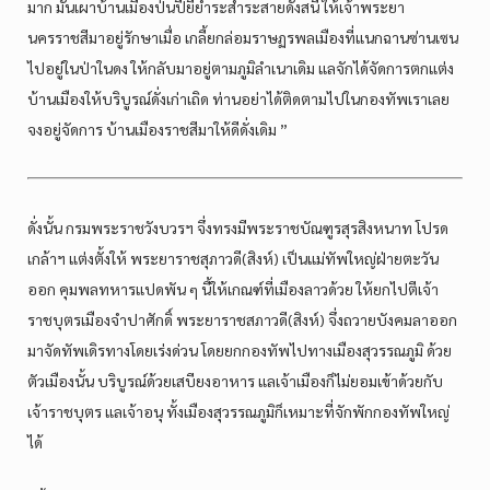
มาก มันเผาบ้านเมืองป่นปี้ยี่ยำระส่ำระสายดั่งสนี้ ให้เจ้าพระยา
นครราชสีมาอยู่รักษาเมื่อ เกลี้ยกล่อมราษฏรพลเมืองที่แนกฉานซ่านเซน
ไปอยู่ในป่าในดง ให้กลับมาอยู่ตามภูมิลำเนาเดิม แลจักได้จัดการตกแต่ง
บ้านเมืองให้บริบูรณ์ดั่งเก่าเถิด ท่านอย่าได้ติดตามไปในกองทัพเราเลย
จงอยู่จัดการ บ้านเมืองราชสีมาให้ดีดั่งเดิม ”
ดั่งนั้น กรมพระราชวังบวรฯ จึ่งทรงมีพระราชบัณฑูรสุรสิงหนาท โปรด
เกล้าฯ แต่งตั้งให้ พระยาราชสุภาวดี(สิงห์) เป็นแม่ทัพใหญ่ฝ่ายตะวัน
ออก คุมพลทหารแปดพัน ๆ นี้ให้เกณฑ์ที่เมืองลาวด้วย ให้ยกไปตีเจ้า
ราชบุตรเมืองจำปาศักดิ์ พระยาราชสภาวดี(สิงห์) จึ่งถวายบังคมลาออก
มาจัดทัพเดิรทางโดยเร่งด่วน โดยยกกองทัพไปทางเมืองสุวรรณภูมิ ด้วย
ตัวเมืองนั้น บริบูรณ์ด้วยเสบียงอาหาร แลเจ้าเมืองก็ไม่ยอมเข้าด้วยกับ
เจ้าราชบุตร แลเจ้าอนุ ทั้งเมืองสุวรรณภูมิก็เหมาะที่จักพักกองทัพใหญ่
ได้