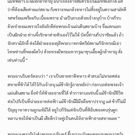
แม่ทัพลาว มี ฝีมือกล้าหาญ มีน้ำใจองอาจสมควรเป็นแม่ทัพเอกได้ แต่
ว่าที่ต้องเสียค่ายแก่สยาม ก็เพราะทแกล้วทหารไม่ตั้งอยู่ในความสามัคคี
รสพร้อมเพรียงกัน เนื่องเพราะ มั นเป็นกบถด้วยเจ้าอนุบ้าง บ้างก็รบ
ด้วยจำยอมเพราะใจยังภักดีต่อพระเจ้าแผ่นดินสยามบ้าง จึ่งแตกแยก
เป็นฝักฝ่าย ท่านจึ่งรักษาค่ายตัวเองไว้ไม่ได้ บัดนี้ท่านก็ปราชัยแล้ว ถ้า
จักสวามิภักดิ์ ต่อใต้ฝ่าละอองธุลีพระบาทกษัตริย์สยามก็จักทรงมิเอา
โทษท่านที่หลงผิดไป ด้วยทรงมีพระมหากรุณาชุบเลี้ยงผู้กล้าหาญ ดั่ง
เช่นท่านนี้ ”
พระยานรินทร์ตอบว่า ” เราเป็นชายชาติทหาร คำสบถไม่ทรยศต่อ
สหายที่ข้าได้ ให้ไว้กับเจ้าอนุ แม้ข้าจักรู้ภายหลังว่า ก่อกบถต่อพระเจ้า
แผ่นดินสยาม ยิ่งทำให้ข้าละอายที่ได้ ทำการกบถเช่นนี้ แม้ข้าจักมีชีวิต
ต่อไปก็เป็นที่น่าละอายต่อฟ้า แม้ข้าจักมีฝีมือลือชาปรากฏ แต่ ข้าก็ไม่มี
ปัญญาหาความถูกแท้มิได้ อยูไปก็รังแต่จักเป็นที่ติฉินของคนรุ่นลูก
หลาน ขอให้ฆ่าเป็นผี เสียดีกว่าอยู่เป็นคนให้อายฟ้าอายสหายเลย ”
พระยานคราก็นำคำพระยานรินทร์ ขึ้นกราบบังคมทูลกรมพระราชวัง