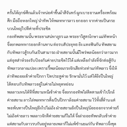
ครั้นได้ฤกษ์ศึกแล้วเจ้าหน่อคำขึ้นม้าสีจันทร์ ผูกเบาะอานเครื่องพร้อม
ศึก มือถือหอกใหญ่ นำทัพ ให้พลทหารลาว ยกออก จากค่ายเป็นกระ
บวนใหญ่ไปตีค่ายที่ประชิด
กองทัพสยามนั้น พระยาเสน่หาภูธร แล พระยาวิสูตรโกษา แม่ทัพหน้า
จึ่งยกพลทหารออกต้านทาน ต่อรบสัปะยุทธ ยิง แทงฟันกัน ทัพสยาม
กับทัพลาวสู้รบกันเป็นสามารถ ฝ่ายสยามนั้นมีไพร่พลน้อยกว่าลาวมาก
แต่อุตส่าห์รองรับป้องกันค่ายประชิดไว้ได้ แต่เหลือกำลังที่จักต่อสู้กับ
ทัพลาวกลางแปลง เพราะรี้พลน้อยเกรงจักเสียท่วงท่าแก่ทัพลาว จึ่งให้
ล่าทัพถอยเข้าค่ายปีกกา ปิดประตูค่าย รักษามั่นไว้ แต่ได้ยิงปืนใหญ่
โต้ตอบกับทัพลาวอยู่ในค่ายไม่หยุดหย่อน
พลลาวเหนได้ทีที่สยามหนีเข้าค่าย จึ่งยกกองทัพไล่ติดตามเข้าไปใกล้
ค่ายสยาม ลาวไล่พลทหารตั้งเป็นปีกกาล้อมค่ายสยาม ไว้ทั้งสี่ด้าน แต่
พอพ้นทางปืนใหญ่ยิงไปไม่เถิง ฝ่ายสยามยิงปืนใหญ่น้อยออกจากค่ายก็
ไม่เถิงค่ายลาว พลลาวจักตีค่ายสยามก็ไม่ได้ จึ่งล่าถอยทัพกลับเข้าค่าย
แต่สยามกับลาวรบกันอยู่หลายเพลาก็ไม่แพ้ชำนะแก่กัน ทัพลาวจึ่งขุด