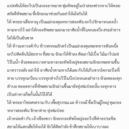
แปดพันให้ยกไปเป็นกองอาทมาต ซุ่มทัพอยู่ในป่าสองฟากทาง ให้คอย
สกัดตีทัพสยาม ซึ่งจักยกมาช่วยกันอย่าให้เถิงกันได้
ให้ พระยาเสือหาญ เป็นแม่กองคุมทหารสองพัน ยกไปรักษาหนองน้ำ
ตามทางไว้ อย่าให้กองทัพสยามยกมาอาศัยน้ำที่ในหนองบึง สระลำธาร
ใดได้เป็นอันขาด
ให้ ท้าวมหาวงศ์ กับ ท้าวพรหมภักตร์ เป็นแม่กองคุมพลทหารพันหนึ่ง
ยกไปตัดต้นไม้สะทาง ที่สยาม จักมาให้ช้าลง ตัดเถาไม้เบื่อ ไม้เมาไปแช่
ไว้ในน้ำ ห้วยคลองบางตามทางกองทัพใหญ่ของสยามจักยกพลตามขึ้น
มาคราวหลัง อย่าให้ อาศัยน้ำตามทางได้เลย กับให้เก็บซากโคกระบือที่
ตาย บรรทุกเกวียน บรรทุกต่างไปไว้ในบึงบ่อหนองลำธาร ห้วยคลองทุก
ตำบล ตลอดทางที่ทัพสยามจักผ่านขึ้นมายังทุ่งซ่มป่อยนั้น จงทุกทาง
เป็นท่าทางกีดกั้นนั้นไว้ให้ได้
ให้ พระยาไชยสงคราม กับ เพี้ยสุวรรณ แล ท้าวหมี ซึ่งเป็นผู้ใหญ่ คุมกอง
ทหารสองพัน รักษาค่าย ทุ่งซ่มป่อย
เจ้าหน่อคำ กับ เจ้าเชียงขวา จักยกกองทัพใหญ่ออกไปตีค่ายประชิด
สยามให้แตกเสียให้จงได้ จักได้ตัดกำลัง ข้าศึกสยามให้เบาบางลง