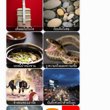
เส้นผมในปิ่นโต
ก้อนหินวิเศษ
บะหมี่น้ำหนึ่งชาม
งู ความจริงและความเชื่อ
คำสอนของเล่าจื๊อ
บันทึกช่วยจำสำหรับลูก