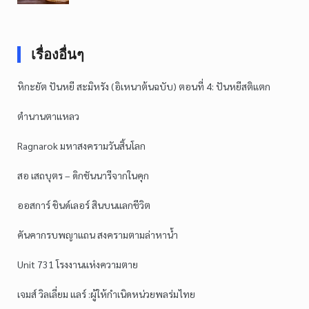
เรื่องอื่นๆ
หิกะยัต ปันหยี สะมิหรัง (อิเหนาต้นฉบับ) ตอนที่ 4: ปันหยีสติแตก
ตำนานตาแหลว
Ragnarok มหาสงครามวันสิ้นโลก
สอ เสถบุตร – ดิกชันนารีจากในคุก
ออสการ์ ชินด์เลอร์ สินบนแลกชีวิต
คันคากรบพญาแถน สงครามตามล่าหาน้ำ
Unit 731 โรงงานแห่งความตาย
เจมส์ วิลเลี่ยม แลร์ :ผู้ให้กำเนิดหน่วยพลร่มไทย