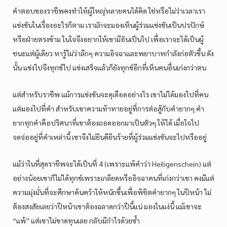
คำตอบของราชีพคงทำให้ผู้ใหญ่หลายคนได้คิด ใช่หรือไม่ว่าเวลาเรา
แข่งขันในเรื่องอะไรก็ตาม เรามักจะมองเห็นผู้ร่วมแข่งขันเป็นปรปักษ์
หรือฝ่ายตรงข้าม ในใจจึงอยากให้เขามีอันเป็นไป เพื่อเราจะได้เป็นผู้
ชนะแต่ผู้เดียว หารู้ไม่ว่าลึกๆ ความอิจฉาและพยาบาทกำลังก่อตัวขึ้น ดัง
นั้น แข่งไปจึงทุกข์ไป แข่งเสร็จแล้วก็ยังทุกข์อีกที่เห็นคนอื่นเก่งกว่าตน
แต่สำหรับราชีพ แม้การแข่งขันจะดุเดือดอย่างไร เขาไม่ได้มองไปที่คน
แต่มองไปที่คำ สำหรับเขาความท้าทายอยู่ที่การต่อสู้กับคำยากๆ คำ
ยากทุกคำคือปริศนาที่เขาต้องถอดออกมาเป็นตัวๆ ให้ได้ เมื่อใจไป
จดจ่ออยู่ที่คำเหล่านี้ เขาจึงไม่ยินดียินร้ายที่ผู้ร่วมแข่งขันจะไปหรืออยู่
แม้ว่าในที่สุดราชีพจะได้เป็นที่ 4 (เพราะแพ้คำว่า Heiligenschein) แต่
อย่างน้อยเขาก็ไม่ได้ทุกข์เพราะเกลียดหรืออิจฉาคนที่เก่งกว่าเขา คงมีแต่
ความมุ่งมั่นที่จะศึกษาค้นคว้าให้หนักขึ้นเพื่อพิชิตคำยากๆ ในปีหน้า ไม่
ต้องสงสัยเลยว่าปีหน้าเขาต้องฉลาดกว่าปีนี้แน่ มองในแง่นี้ แม้เขาจะ
“แพ้” แต่เขาไม่ขาดทุนเลย กลับมีกำไรด้วยซ้ำ