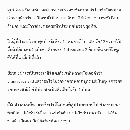
ทุกปีในสหรัฐอเมริกาจะมีการประกวดแข่งขันสะกดคำ โดยจำกัดเฉพาะ
เด็กอายุต่ำกว่า 16 ปี งานนี้เป็นงานระดับชาติ มีเด็กมาร่วมแข่งขันถึง 10
ล้านคน และมีการถ่ายทอดสดทั่วประเทศในรอบสุดท้าย
ปีนี้ผู้ที่ฝ่ามาถึงรอบสุดท้ายมีเพียง 13 คน ซามีร์ ปาเตล วัย 12 ขวบ ซึ่งปี
ที่แล้วได้อันดับ 2 เป็นตัวเต็งอันดับ 1 ส่วนอันดับ 2 คือราชีพ ทาริโกพูลา
ซึ่งได้ที่ 4 เมื่อปีที่แล้ว
ชัยชนะน่าจะเป็นของซามีร์ แต่แล้วเขาก็พลาดเมื่อเจอคำว่า
eramacausis (แปลว่าอะไร โปรดหาจากพจนานุกรมเล่มใหญ่ๆ) การตก
รอบของซามีร์ ทำให้ราชีพเป็นตัวเต็งอันดับ 1 ทันที
มีนักข่าวคนหนึ่งถามราชีพว่า ดีใจไหมที่คู่ปรับตกรอบไป คำตอบของรา
ชีพก็คือ “ไม่ครับ นี่เป็นการแข่งขันกับ คำ ไม่ใช่กับ คน ครับ”…ไม่ทัน
ขาดคำ เสียงตบมือก็ดังก้องห้องประชุม