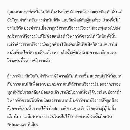
มุมมองของราชีพนั้น ไม่ได้เป็นประโยชน์เฉพาะในยามแข่งขันเท่านั้น แต่
ยังมีคุณค่าสำหรับการดำเนินชีวิต และสัมพันธ์กับผู้คนด้วย…ใช่หรือไม่
ว่า ในชีวิตประจำวัน เมื่อเราถูกวิพากษ์วิจารณ์ ใจเรามักจะพุ่งตรงไปยัง
คนวิพากษ์วิจารณ์ แต่ไม่ค่อยสนใจคำวิพากษ์วิจารณ์เท่าใดนัก ดังนั้น
แม้ว่าคำวิพากษ์วิจารณ์จะถูกต้อง ให้แง่คิดที่ดีเพียงใดก็ตาม แต่เราไม่
สนใจที่จะไตร่ตรองเสียแล้ว เพราะใจนั้นเต็มไปด้วยความเกลียด และ
โกรธคนที่วิพากษ์วิจารณ์เรา
ถ้าเราหันมาใส่ใจกับคำวิพากษ์วิจารณ์กันให้มากขึ้น และสนใจให้น้อยลง
กับการตอบโต้เพื่อเอาชนะคะคานคนที่วิพากษ์วิจารณ์ นอกจากเราจะ
ทุกข์หรือโกรธเกลียดน้อยลงแล้ว เรายังมีโอกาสที่จะได้ประโยชน์จากคำ
วิพากษ์วิจารณ์นั้นด้วย โดยเฉพาะหากเป็นคำวิพากษ์วิจารณ์ที่ถูกต้อง
ด้วยท่าทีเช่นนี้ เราจะได้กำไรสถานเดียว…คุณเล็ก วิริยะพันธุ์ ผู้ก่อตั้ง
เมืองโบราณ ถึงกับบอกว่า วันไหนไม่ได้รับคำตำหนิ วันนั้นถือเป็น
อัปมงคลเลยทีเดียว