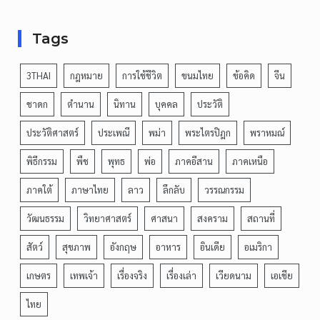
Tags
3THAI
กฎหมาย
การใช้ชีวิต
ขนมไทย
ข้อคิด
จีน
ชาดก
ตำนาน
นิทาน
บุคคล
ประวัติ
ประวัติศาสตร์
ประเพณี
พม่า
พระไตรปิฎก
พราหมณ์
พิธีกรรม
พืช
พุทธ
พ่อ
ภาคอีสาน
ภาคเหนือ
ภาคใต้
ภาษาไทย
ลาว
ลึกลับ
วรรณกรรม
วัฒนธรรม
วิทยาศาสตร์
ศาสนา
สงคราม
สถานที่
สัตว์
สุขภาพ
อังกฤษ
อาหาร
อินเดีย
อเมริกา
เกษตร
เทพเจ้า
เรื่องจริง
เรื่องเล่า
เวียดนาม
เอเชีย
ไทย