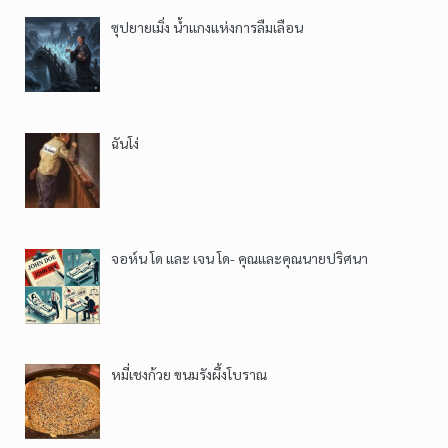
ซุปยายเมิ่ง น้ำแกงแห่งการลืมเลือน
ฉันโง่
จอห์น โด และ เจน โด- คุณและคุณนายปริศนา
หมี่เชงก้วย ขนมรังผึ้งโบราณ