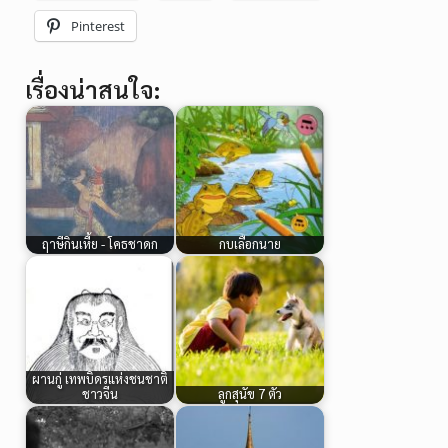
Pinterest
เรื่องน่าสนใจ:
ฤาษีกินเหี้ย - โคธชาดก
กบเลือกนาย
ผานกู่ เทพบิดรแห่งชนชาติ
ชาวจีน
ลูกสุนัข 7 ตัว