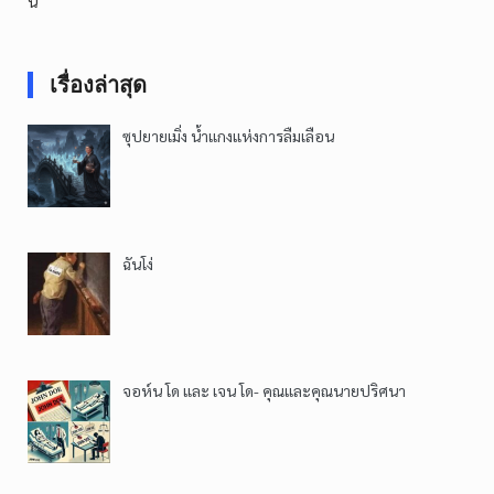
นี้
เรื่องล่าสุด
ซุปยายเมิ่ง น้ำแกงแห่งการลืมเลือน
ฉันโง่
จอห์น โด และ เจน โด- คุณและคุณนายปริศนา