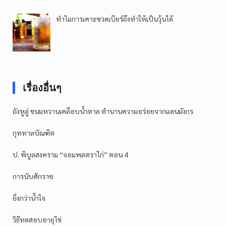
ทำไมการเคาะขวดเบียร์ถึงทำให้เป็นวุ้นได้
เรื่องอื่นๆ
ถังหูลู่ ขนมหวานเคลือบน้ำตาล ตำนานความอร่อยจากแดนมังกร
กุททาลบัณฑิต
ป. พิบูลสงคราม “จอมพลตราไก่” ตอน 4
การนับศักราช
ยิ่งกว่าน้ำใจ
วิธีทดสอบอายุไข่