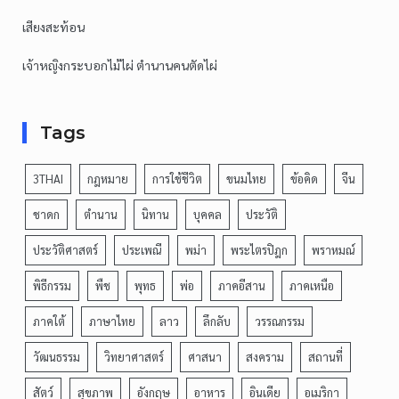
เสียงสะท้อน
เจ้าหญิงกระบอกไม้ไผ่ ตำนานคนตัดไผ่
Tags
3THAI
กฎหมาย
การใช้ชีวิต
ขนมไทย
ข้อคิด
จีน
ชาดก
ตำนาน
นิทาน
บุคคล
ประวัติ
ประวัติศาสตร์
ประเพณี
พม่า
พระไตรปิฎก
พราหมณ์
พิธีกรรม
พืช
พุทธ
พ่อ
ภาคอีสาน
ภาคเหนือ
ภาคใต้
ภาษาไทย
ลาว
ลึกลับ
วรรณกรรม
วัฒนธรรม
วิทยาศาสตร์
ศาสนา
สงคราม
สถานที่
สัตว์
สุขภาพ
อังกฤษ
อาหาร
อินเดีย
อเมริกา