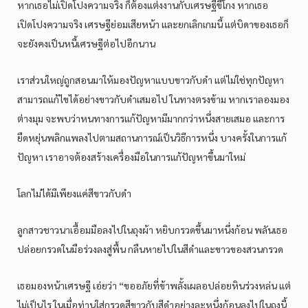
หากเธอไม่เปิดโปงความจริง ก็ต้องแต่งงานกับเศรษฐีขี้โกง หากเธอ
เปิดโปงความจริง เศรษฐีย่อมเสียหน้า และยกเลิกเกมนี้ แต่บิดาของเธอก็
จะยังคงเป็นหนี้เศรษฐีต่อไปอีกนาน
เราส่วนใหญ่ถูกสอนมาให้มองปัญหาแบบขาวกับดำ แต่ไม่ใช่ทุกปัญหา
สามารถแก้ไขได้อย่างขาวกับดำเสมอไป ในทางตรงข้าม หากเราลองมอง
ต่างมุม จะพบว่าหนทางการแก้ปัญหามีมากกว่าหนึ่งสายเสมอ และการ
ยืดหยุ่นพลิกแพลงไปตามสถานการณ์เป็นวิธีการหนึ่ง บางครั้งในการแก้
ปัญหา เราอาจต้องสร้างเครื่องมือในการแก้ปัญหาขึ้นมาใหม่
โลกไม่ได้มีเพียงแค่สีขาวกับดำ
ลูกสาวชาวนาเอื้อมมือลงไปในถุงผ้า หยิบกรวดขึ้นมาหนึ่งก้อน พลันเธอ
ปล่อยกรวดในมือร่วงลงสู่พื้น กลืนหายไปในสีดำและขาวของสวนกรวด
เธอมองหน้าเศรษฐี เอ่ยว่า “ขออภัยที่ข้าพลั้งเผลอปล่อยหินร่วงหล่น แต่
ไม่เป็นไร ในเมื่อท่านใส่กรวดสีขาวกับสีดำอย่างละหนึ่งก้อนลงไปในถุงนี้