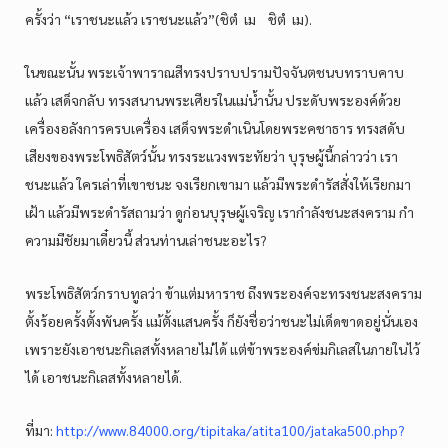
ครั้งว่า “เราชนะแล้ว เราชนะแล้ว”(ชิตํ เม ชิตํ เม).
ในขณะนั้น พระเจ้าพาราณสีทรงปราบปรามปัจจันตชนบทราบคาบ
แล้ว เสด็จกลับ ทรงสนานพระเศียรในแม่น้ำนั้น ประดับพระองค์ด้วย
เครื่องอลังการครบเครื่อง เสด็จพระดำเนินโดยพระคชาธาร ทรงสดับ
เสียงของพระโพธิสัตว์นั้น ทรงระแวงพระทัยว่า บุรุษผู้นี้กล่าวว่า เรา
ชนะแล้ว ใครเล่าที่เขาชนะ จงเรียกเขามา แล้วมีพระดำรัสสั่งให้เรียกมา
เฝ้า แล้วมีพระดำรัสถามว่า ดูก่อนบุรุษผู้เจริญ เรากำลังชนะสงคราม กำ
ความมีชัยมาเดี๋ยวนี้ ส่วนท่านเล่าชนะอะไร?
พระโพธิสัตว์กราบทูลว่า ข้าแต่มหาราช ถึงพระองค์จะทรงชนะสงคราม
ตั้งร้อยครั้งตั้งพันครั้ง แม้ตั้งแสนครั้ง ก็ยังชื่อว่าชนะไม่เด็ดขาดอยู่นั่นเอง
เพราะยังเอาชนะกิเลสทั้งหลายไม่ได้ แต่ข้าพระองค์ข่มกิเลสในภายในไว้
ได้ เอาชนะกิเลสทั้งหลายได้.
ที่มา:
http://www.84000.org/tipitaka/atita100/jataka500.php?