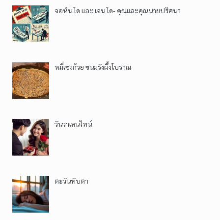
จอห์น โด และ เจน โด- คุณและคุณนายปริศนา
หมี่เชงก้วย ขนมรังผึ้งโบราณ
วันวาเลนไทน์
ตะวันทับตา