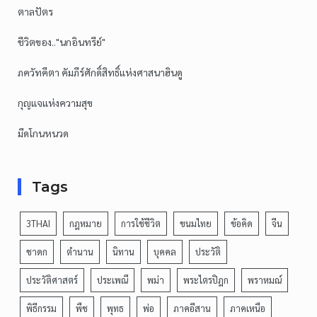
ตาลปัตร
ชีวิตของ.."นกอินทรีย์"
ภควัทคีตา คัมภีร์ศักดิ์สิทธิ์แห่งศาสนาฮินดู
กุญแจแห่งความสุข
มีดโกนหนวด
Tags
3THAI
กฎหมาย
การใช้ชีวิต
ขนมไทย
ข้อคิด
จีน
ชาดก
ตำนาน
นิทาน
บุคคล
ประวัติ
ประวัติศาสตร์
ประเพณี
พม่า
พระไตรปิฎก
พราหมณ์
พิธีกรรม
พืช
พุทธ
พ่อ
ภาคอีสาน
ภาคเหนือ