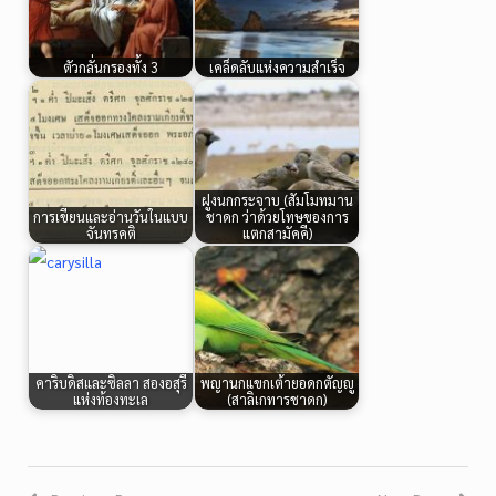
ตัวกลั่นกรองทั้ง 3
เคล็ดลับแห่งความสำเร็จ
ฝูงนกกระจาบ (สัมโมทมาน
การเขียนและอ่านวันในแบบ
ชาดก ว่าด้วยโทษของการ
จันทรคติ
แตกสามัคคี)
คาริบดิสและซิลลา สองอสุรี
พญานกแขกเต้ายอดกตัญญู
แห่งท้องทะเล
(สาลิเกทารชาดก)