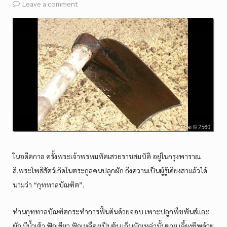
Leave a comment
ในอดีตกาล ครั้งพระเจ้าพรหมทัตเสวยราชสมบัติ อยู่ในกรุงพาราณ
สี.พระโพธิสัตว์เกิดในตระกูลคนปลูกผัก ถึงความเป็นผู้รู้เดียงสาแล้วได้
นามว่า “กุททาลบัณฑิต”.
ท่านกุททาลบัณฑิตกระทำการฟื้นดินด้วยจอบ เพาะปลูกพืชพันธ์และ
ผัก มีน้ำเต้า ฟักเขียว ฟักเหลืองเป็นต้น เก็บผักเหล่านั้นขาย เลี้ยงชีพด้วย