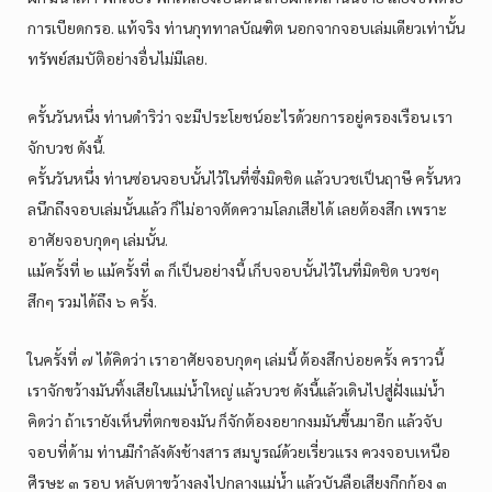
การเบียดกรอ. แท้จริง ท่านกุททาลบัณฑิต นอกจากจอบเล่มเดียวเท่านั้น
ทรัพย์สมบัติอย่างอื่นไม่มีเลย.
ครั้นวันหนึ่ง ท่านดำริว่า จะมีประโยชน์อะไรด้วยการอยู่ครองเรือน เรา
จักบวช ดังนี้.
ครั้นวันหนึ่ง ท่านซ่อนจอบนั้นไว้ในที่ซึ่งมิดชิด แล้วบวชเป็นฤาษี ครั้นหว
ลนึกถึงจอบเล่มนั้นแล้ว ก็ไม่อาจตัดความโลภเสียได้ เลยต้องสึก เพราะ
อาศัยจอบกุดๆ เล่มนั้น.
แม้ครั้งที่ ๒ แม้ครั้งที่ ๓ ก็เป็นอย่างนี้ เก็บจอบนั้นไว้ในที่มิดชิด บวชๆ
สึกๆ รวมได้ถึง ๖ ครั้ง.
ในครั้งที่ ๗ ได้คิดว่า เราอาศัยจอบกุดๆ เล่มนี้ ต้องสึกบ่อยครั้ง คราวนี้
เราจักขว้างมันทิ้งเสียในแม่น้ำใหญ่ แล้วบวช ดังนี้แล้วเดินไปสู่ฝั่งแม่น้ำ
คิดว่า ถ้าเรายังเห็นที่ตกของมัน ก็จักต้องอยากงมมันขึ้นมาอีก แล้วจับ
จอบที่ด้าม ท่านมีกำลังดังช้างสาร สมบูรณ์ด้วยเรี่ยวแรง ควงจอบเหนือ
ศีรษะ ๓ รอบ หลับตาขว้างลงไปกลางแม่น้ำ แล้วบันลือเสียงกึกก้อง ๓