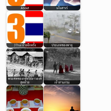
About
มโนสาเร่
3Thai ย้ายอีกครั้ง
ประเภทของพายุ
พระศพของกษัตริย์ลาวองค์
สุดท้าย
เจ้าสามกรม