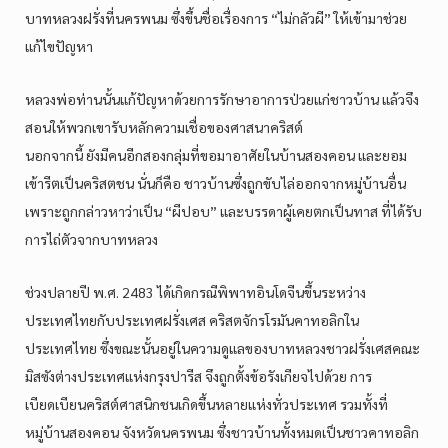
บาทหลวงฝรั่งที่นครพนม ซึ่งขึ้นชื่อเรื่องการ “ไม่กลัวผี” ให้เข้ามาช่วย
แก้ไขปัญหา
หลวงพ่อท่านนั้นแก้ปัญหาด้วยการรักษาอาการป่วยแก่ชาวบ้าน แล้วจึง
สอนให้พวกเขารับหลักความเชื่อของศาสนาคริสต์
นอกจากนี้ ยังมีคนอีกสองกลุ่มที่ขอมาอาศัยในบ้านสองคอน และยอม
เข้ารีตเป็นคริสตชน นั่นก็คือ ชาวบ้านซึ่งถูกขับไล่ออกจากหมู่บ้านอื่น
เพราะถูกกล่าวหาว่าเป็น “ผีปอบ” และบรรดาผู้เคยตกเป็นทาส ที่ได้รับ
การไถ่ตัวจากบาทหลวง
ช่วงปลายปี พ.ศ. 2483 ได้เกิดกรณีพิพาทอินโดจีนขึ้นระหว่าง
ประเทศไทยกับประเทศฝรั่งเศส คริสตจักรโรมันคาทอลิกใน
ประเทศไทย ซึ่งขณะนั้นอยู่ในความดูแลของบาทหลวงชาวฝรั่งเศสคณะ
มิสซังต่างประเทศแห่งกรุงปารีส จึงถูกตั้งข้อรังเกียจไปด้วย การ
เบียดเบียนคริสต์ศาสนิกชนเกิดขึ้นหลายแห่งทั่วประเทศ รวมทั้งที่
หมู่บ้านสองคอน จังหวัดนครพนม ซึ่งชาวบ้านทั้งหมดเป็นชาวคาทอลิก