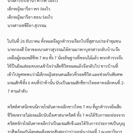
นางสาวบีบีอานา คำไพ ว่องไว
เด็กหญิงมารีอา พร ว่องไว
เด็กหญิงมารีอา สอน ว่องไว
นางสาวเซซีลีอา สุวรรณ
ในวันที่ 26 ธันวาคม ทั้งหมดจึงถูกตำรวจเรียกไปที่สุสานประจำชุมชน
นายกองสี บิดาของนางสาวสุวรรณได้ตามมาพาบุตรสาวกลับบ้าน จึง
เหลือผู้ยอมพลีชีพ 7 คน ทั้ง 7 นั่งอธิษฐานที่ขอนไม้แล้ว พวกตำรวจจึง
ใช้ปืนยิงแต่ละคนจนเข้าใจว่าเสียชีวิตหมดแล้วจึงกลับไป ชาวบ้านที่
เข้าไปดูศพพบว่ามีเด็กหญิงสอนคนเดียวที่รอดชีวิต และช่วยกันฟังศพ
มรณสักขีทั้ง 6 คนที่ป่าช้านั้น นับเป็นมรณสักขีชาวไทยคาทอลิกคนที่ 2-
7 ตามลำดับ
คริสต์ศาสนิกชนนิกายโรมันคาทอลิกชาวไทย 7 คน ที่ถูกตำรวจยิงเสีย
ชีวิตเพราะไม่ยอมเลิกนับถือศาสนาคริสต์ ทั้ง 7 คนได้รับการยกย่องจาก
คริสตจักรโรมันคาทอลิกว่าเป็นมรณสักขี และได้รับการประกาศเป็นบุญ
ราศีพร้อมกันโดยสมเด็จพระสันตะปาปาจอห์น ปอลที่ 2 ณ มหาวิหาร