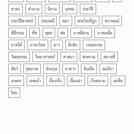
ชาดก
ตำนาน
นิทาน
บุคคล
ประวัติ
ประวัติศาสตร์
ประเพณี
พม่า
พระไตรปิฎก
พราหมณ์
พิธีกรรม
พืช
พุทธ
พ่อ
ภาคอีสาน
ภาคเหนือ
ภาคใต้
ภาษาไทย
ลาว
ลึกลับ
วรรณกรรม
วัฒนธรรม
วิทยาศาสตร์
ศาสนา
สงคราม
สถานที่
สัตว์
สุขภาพ
อังกฤษ
อาหาร
อินเดีย
อเมริกา
เกษตร
เทพเจ้า
เรื่องจริง
เรื่องเล่า
เวียดนาม
เอเชีย
ไทย