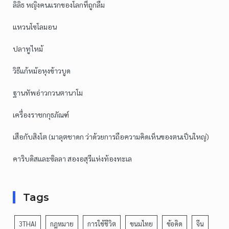
ลิลิธ หญิงคนแรกของโลกที่ถูกลืม
แหวนโซโลมอน
ปลาทูไหม้
วิธีแก้หม้อหุงข้าวบูด
ฐานทัพอ่าวกวนตานาโม
เครื่องราชกกุธภัณฑ์
เสือกับสิงโต (มาลุตชาดก ว่าด้วยการถือความคิดเห็นของตนเป็นใหญ่)
คาริบดิสและซิลลา สองอสุรีแห่งท้องทะเล
Tags
3THAI
กฎหมาย
การใช้ชีวิต
ขนมไทย
ข้อคิด
จีน