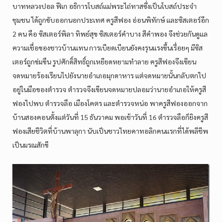
บาทหลวงปอล ฟีเก อธิการโบสถ์แม่พระไถ่ทาสซึ่งเป็นโบสถ์ประจำ
ชุมชน ได้ถูกขับออกนอกประเทศ ครูสีฟอง อ่อนพิทักษ์ และซิสเตอร์อีก
2 คน คือ ซิสเตอร์พิลา ทิพย์สุข ซิสเตอร์คำบาง สีคำพอง จึงช่วยกันดูแล
ความเชื่อของชาวบ้านแทน การเบียดเบียนยังคงรุนแรงขึ้นเรื่อยๆ มีซิส
เตอร์ถูกข่มขืน รูปศักดิ์สิทธิ์ถูกเหยียดหยามทำลาย ครูสีฟองจึงเขียน
จดหมายร้องเรียนไปยังนายอำเภอมุกดาหาร แต่จดหมายนั้นกลับตกไป
อยู่ในมือของตำรวจ ตำรวจจึงเขียนจดหมายปลอมว่านายอำเภอให้ครูสี
ฟองไปพบ ตำรวจลือ เมืองโคตร และตำรวจหน่อ พาครูสีฟองออกจาก
บ้านสองคอนตั้งแต่วันที่ 15 ธันวาคม พอเช้าวันที่ 16 ตำรวจลือก็ยิงครูสี
ฟองเสียชีวิตที่บ้านพาลุกา นับเป็นชาวไทยคาทอลิกคนแรกที่ได้พลีชีพ
เป็นมรณสักขี