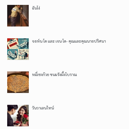
ฉันโง่
จอห์น โด และ เจน โด- คุณและคุณนายปริศนา
หมี่เชงก้วย ขนมรังผึ้งโบราณ
วันวาเลนไทน์