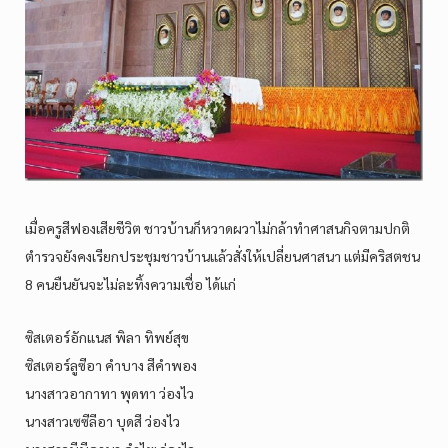
เมื่อครูสีฟองเสียชีวิต ชาวบ้านก็หวาดผวาไม่กล้าทำศาสนกิจตามปกติ
ตำรวจยังคงเรียกประชุมชาวบ้านแล้วสั่งให้เปลี่ยนศาสนา แต่มีคริสตชน
8 คนยืนยันจะไม่ละทิ้งความเชื่อ ได้แก่
ซิสเตอร์อักแนส พิลา ทิพย์สุข
ซิสเตอร์ลูซีอา คำบาง สีคำพอง
นางสาวอากาทา พุดทา ว่องไว
นางสาวเซซีลีอา บุดสี ว่องไว