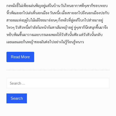
กงหมิงอี๋ไม่เพียงเล่นพิญอยู่แต่ในบ้าน วันไหนอากาศดีๆเขาก็ชอบหอบ
หิ้วพิณออกไปเล่นที่นอกเมือง วันหนึ่ง เมื่อเขาออกไปถึงนอกเมืองปะกับ
สายลมแห่งฤดูใบไม้ผลิโชยมาอ่อนๆ กิ่งหลิวที่ลู่ลงก็โบกไปส่ายมาอยู่
ไหวๆ วัวตัวหนึ่งกำลังก้มหน้าก้มตาเล็มหญ้าอยู่ จู่ๆเขาก็นึกสนุกขึ้นมาจึง
หยิบพิณขึ้นมาวางและบรรเลงเพลงให้วัวตัวนั้นฟัง แต่วัวตัวนั้นกลับ
เฉยเมยและกินหญ้าของมันต่อไปอย่างไม่รู้ร้อนรู้หนาว
Read More
Search
for: