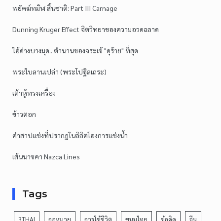
พยัคฆ์ทมิฬ สิ้นชาติ: Part III Carnage
Dunning Kruger Effect จิตวิทยาของความอวดฉลาด
ไอ้ด่างบางมุด.. ตำนานของจระเข้ "ดุร้าย" ที่สุด
พระใบลานเปล่า (พระโปฐิลเถระ)
เต้าหู้ทรงเครื่อง
ข้าวตอก
คำสาปแช่งที่ปรากฏในลิลิตโองการแช่งน้ำ
เส้นนาซคา Nazca Lines
Tags
3THAI
กฎหมาย
การใช้ชีวิต
ขนมไทย
ข้อคิด
จีน