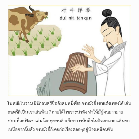
ใน สมัยโบราณ มีนักดนตรีชื่อดังคนหนึ่งชื่อ กงหมิงอี๋ เขาแต่งเพลงได้ เล่น
ดนตรีก็เป็น เขาเล่นพิณ 7 สายได้ไพเราะน่าฟัง ทำให้มีผู้คนมากมาย
ชอบที่จะฟังเขาเล่น โดยทุกคนต่างก็เคารพนับถือในตัวเขามาก แต่นอก
เหนือจากนี้แล้ว กงหมิงอี๋ก็เคยก่อเรื่องตลกๆอยู่บ้างเหมือนกัน