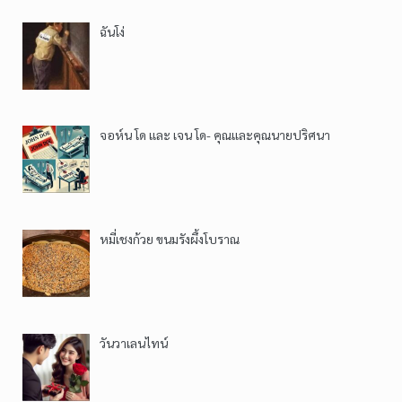
ฉันโง่
จอห์น โด และ เจน โด- คุณและคุณนายปริศนา
หมี่เชงก้วย ขนมรังผึ้งโบราณ
วันวาเลนไทน์