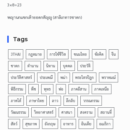
3×8=23
พญานกแขกเต้ายอดกตัญญู (สาลิเกทารชาดก)
Tags
3THAI
กฎหมาย
การใช้ชีวิต
ขนมไทย
ข้อคิด
จีน
ชาดก
ตำนาน
นิทาน
บุคคล
ประวัติ
ประวัติศาสตร์
ประเพณี
พม่า
พระไตรปิฎก
พราหมณ์
พิธีกรรม
พืช
พุทธ
พ่อ
ภาคอีสาน
ภาคเหนือ
ภาคใต้
ภาษาไทย
ลาว
ลึกลับ
วรรณกรรม
วัฒนธรรม
วิทยาศาสตร์
ศาสนา
สงคราม
สถานที่
สัตว์
สุขภาพ
อังกฤษ
อาหาร
อินเดีย
อเมริกา