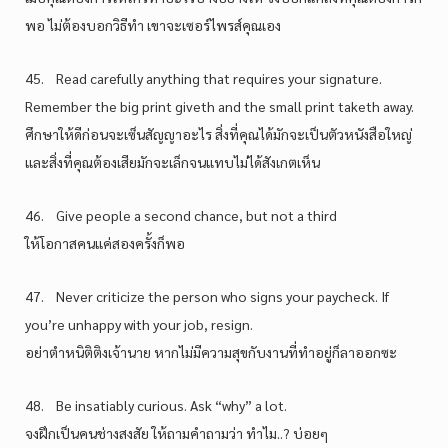
พอ ไม่ต้องบอกวิธีทำ เขาจะเซอร์ไพรส์คุณเอง
45. Read carefully anything that requires your signature.
Remember the big print giveth and the small print taketh away.
ศึกษาให้ดีก่อนจะเซ็นสัญญาอะไร สิ่งที่คุณได้มักจะเป็นตัวหนังสือใหญ่
และสิ่งที่คุณต้องเสียมักจะเล็กจนแทบไม่ได้สังเกตเห็น
46. Give people a second chance, but not a third
ให้โอกาสคนแค่สองครั้งก็พอ
47. Never criticize the person who signs your paycheck. If
you’re unhappy with your job, resign.
อย่าตำหนิติติงเจ้านาย หากไม่มีความสุขกับงานที่ทำอยู่ก็ลาออกซะ
48. Be insatiably curious. Ask “why” a lot.
จงฝึกเป็นคนช่างสงสัย ให้ถามคำถามว่า ทำไม..? บ่อยๆ