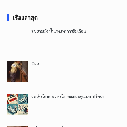
เรื่องล่าสุด
ซุปยายเมิ่ง น้ำแกงแห่งการลืมเลือน
ฉันโง่
จอห์น โด และ เจน โด- คุณและคุณนายปริศนา