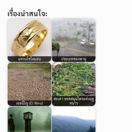
เรื่องน่าสนใจ:
แหวนโซโลมอน
ประเภทของพายุ
สะเดา ยอดสมุนไพรแห่งฤดู
เอลนีโญ (El Nino)
หนาว