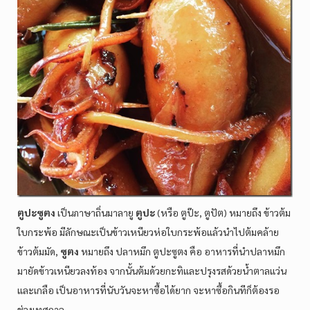
ตูปะซูตง
เป็นภาษาถิ่นมาลายู
ตูปะ
(หรือ ตูป๊ะ, ตูปัต) หมายถึง ข้าวต้ม
ใบกระพ้อ มีลักษณะเป็นข้าวเหนียวห่อใบกระพ้อแล้วนำไปต้มคล้าย
ข้าวต้มมัด,
ซูตง
หมายถึง ปลาหมึก ตูปะซูตง คือ อาหารที่นำปลาหมึก
มายัดข้าวเหนียวลงท้อง จากนั้นต้มด้วยกะทิและปรุงรสด้วยน้ำตาลแว่น
และเกลือ เป็นอาหารที่นับวันจะหาซื้อได้ยาก จะหาซื้อกินทีก็ต้องรอ
ช่วงเทศกาล