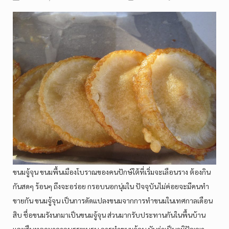
ขนมจู้จุน ขนมพื้นเมืองโบราณของคนปักษ์ใต้ที่เริ่มจะเลือนราง ต้องกิน
กันสดๆ ร้อนๆ ถึงจะอร่อย กรอบนอกนุ่มใน ปัจจุบันไม่ค่อยจะมีคนทำ
ขายกัน ขนมจู้จุน เป็นการดัดแปลงขนมจากการทำขนมในเทศกาลเดือน
สิบ ชื่อขนมรังนกมาเป็นขนมจู้จุน ส่วนมากรับประทานกันในพื้นบ้าน
และสืบทอดมาจากบรรพบุรุษ การทำขนมจู้จุน นับว่าเป็นภูมิปัญญา