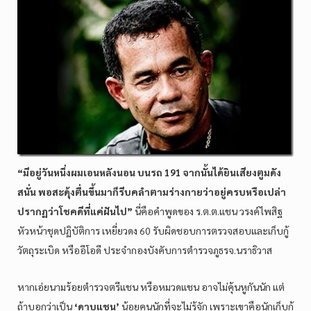
“มีอยู่วันหนึ่งผมเอนหลังนอน บนรถ 191 จากนั้นได้ยินเสียงตูมดัง
สนั่น พอสะดุ้งตื่นขึ้นมาก็รีบคลำตามร่างกายว่าอยู่ครบหรือเปล่า
ปรากฏว่าโชคดีที่แค่ฝันไป”
นี่คือคำพูดของ ร.ต.ต.แชน วรงค์ไพสิฐ
หัวหน้าชุดปฏิบัติการ เหยี่ยวดง 60 รับผิดชอบการตรวจสอบและเก็บกู้
วัตถุระเบิด หรืออีโอดี ประจำกองบังคับการตำรวจภูธรจ.นราธิวาส
หากเอ่ยนามร้อยตำรวจตรีแชน หรือหมวดแชน อาจไม่คุ้นหูกันนัก แต่
ถ้าบอกว่าเป็น
‘ดาบแชน’
น้อยคนนักที่จะไม่รู้จัก เพราะเขาคือนักเก็บกู้