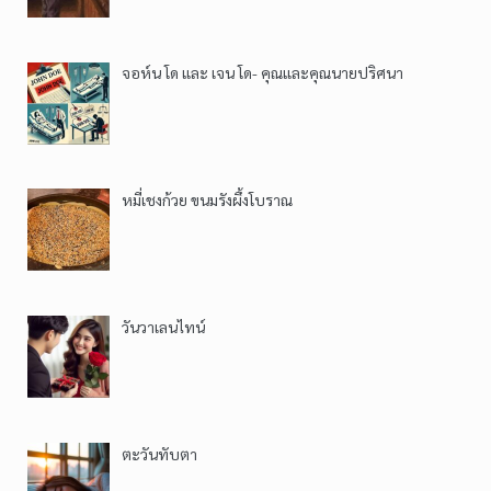
จอห์น โด และ เจน โด- คุณและคุณนายปริศนา
หมี่เชงก้วย ขนมรังผึ้งโบราณ
วันวาเลนไทน์
ตะวันทับตา