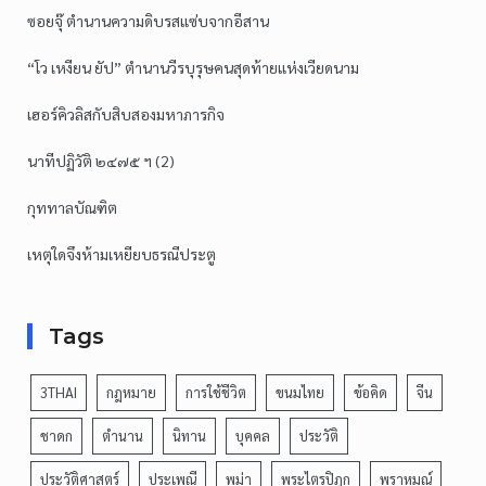
ซอยจุ๊ ตำนานความดิบรสแซ่บจากอีสาน
“โว เหงียน ยัป” ตำนานวีรบุรุษคนสุดท้ายแห่งเวียดนาม
เฮอร์คิวลิสกับสิบสองมหาภารกิจ
นาทีปฏิวัติ ๒๔๗๕ ฯ (2)
กุททาลบัณฑิต
เหตุใดจึงห้ามเหยียบธรณีประตู
Tags
3THAI
กฎหมาย
การใช้ชีวิต
ขนมไทย
ข้อคิด
จีน
ชาดก
ตำนาน
นิทาน
บุคคล
ประวัติ
ประวัติศาสตร์
ประเพณี
พม่า
พระไตรปิฎก
พราหมณ์