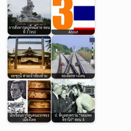
การสังหารหมู่ที่หมีลาย ตอน
ที่ 3 (จบ)
About
ยะซุกุนิ ศาลเจ้าต้องห้าม
จะเลือกทางไหน
นักเขียนการ์ตูนคนแรกของ
ป. พิบูลสงคราม “จอมพล
เมืองไทย
ตราไก่” ตอน 4