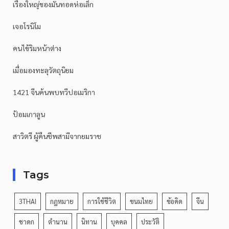
เรื่องใหญ่ของมันทอดห่อเล็ก
เจอโรนิโม
คนไข้ริมหน้าต่าง
เมื่อมองทะลุวัตถุนิยม
1421 จีนค้นพบทวีปอเมริกา
ป้อมเกาลูน
สาวิตรี ผู้คืนชีพสามีจากยมราช
Tags
3THAI
กฎหมาย
การใช้ชีวิต
ขนมไทย
ข้อคิด
จีน
ชาดก
ตำนาน
นิทาน
บุคคล
ประวัติ