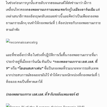
ในช่วงก่อนการบุกนั้น สายลับจากฮอลแลนด์ได้ส่งข่าวมาว่า มีการ
เคลื่อนไหวของ
กองพลยานเกราะแพนเซอร์
อยู่ใน
เมืองอาร์นเน็ม
แต่
เหล่าเสนาธิกาของอังกฤษกลับละเลยข่าวนี้ และคิดว่าเป็นเพียงกองพล
ยานเกราะเล็กๆ จนทำให้กองพลร่มที่ 1 ต้องปะทะกับกองพลยานเกราะ
ตามลำพัง
และที่ซวยยิ่งกว่าคือ ในช่วงที่ปฏิบัติการเริ่มขึ้น กองพลยานเกราะที่มา
ประจำอยู่ที่เมืองอาร์นเน็ม ดันเป็น
“กองพลยานเกราะ เอส.เอส. ที่
9”
หรือ
“โฮเฮนสเตาเฟน”
ซึ่งเป็นกองพลที่รวมนายทหารระดับเทพ
มากประสบการณ์ของเยอรมันไว้ ทำให้ความหนักหน่วงที่กองพลร่มที่ 1
ต้องเจอ คงเป็นที่คาดเดาได้
(กองพลยานเกราะ เอส.เอส. ที่ 9 กับรถถังแพนเซอร์ 4)