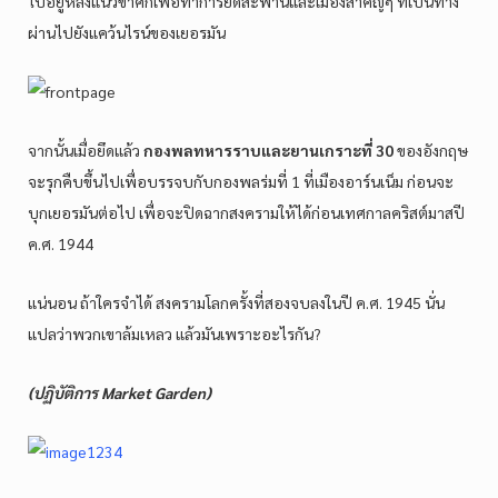
ไปอยู่หลังแนวข้าศึกเพื่อทำการยึดสะพานและเมืองสำคัญๆ ที่เป็นทาง
ผ่านไปยังแคว้นไรน์ของเยอรมัน
จากนั้นเมื่อยึดแล้ว
กองพลทหารราบและยานเกราะที่ 30
ของอังกฤษ
จะรุกคืบขึ้นไปเพื่อบรรจบกับกองพลร่มที่ 1 ที่เมืองอาร์นเน็ม ก่อนจะ
บุกเยอรมันต่อไป เพื่อจะปิดฉากสงครามให้ได้ก่อนเทศกาลคริสต์มาสปี
ค.ศ. 1944
แน่นอน ถ้าใครจำได้ สงครามโลกครั้งที่สองจบลงในปี ค.ศ. 1945 นั่น
แปลว่าพวกเขาล้มเหลว แล้วมันเพราะอะไรกัน?
(ปฏิบัติการ Market Garden)