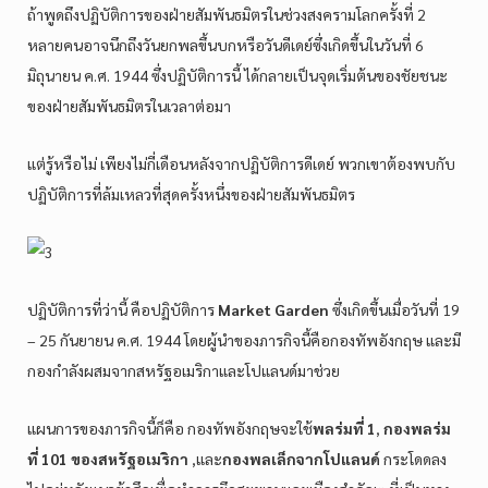
ถ้าพูดถึงปฏิบัติการของฝ่ายสัมพันธมิตรในช่วงสงครามโลกครั้งที่ 2
หลายคนอาจนึกถึงวันยกพลขึ้นบกหรือวันดีเดย์ซึ่งเกิดขึ้นในวันที่ 6
มิถุนายน ค.ศ. 1944 ซึ่งปฏิบัติการนี้ ได้กลายเป็นจุดเริ่มต้นของชัยชนะ
ของฝ่ายสัมพันธมิตรในเวลาต่อมา
แต่รู้หรือไม่ เพียงไม่กี่เดือนหลังจากปฏิบัติการดีเดย์ พวกเขาต้องพบกับ
ปฏิบัติการที่ล้มเหลวที่สุดครั้งหนึ่งของฝ่ายสัมพันธมิตร
ปฏิบัติการที่ว่านี้ คือปฏิบัติการ
Market Garden
ซึ่งเกิดขึ้นเมื่อวันที่ 19
– 25 กันยายน ค.ศ. 1944 โดยผู้นำของภารกิจนี้คือกองทัพอังกฤษ และมี
กองกำลังผสมจากสหรัฐอเมริกาและโปแลนด์มาช่วย
แผนการของภารกิจนี้ก็คือ กองทัพอังกฤษจะใช้
พลร่มที่ 1
,
กองพลร่ม
ที่ 101 ของสหรัฐอเมริกา
,และ
กองพลเล็กจากโปแลนด์
กระโดดลง