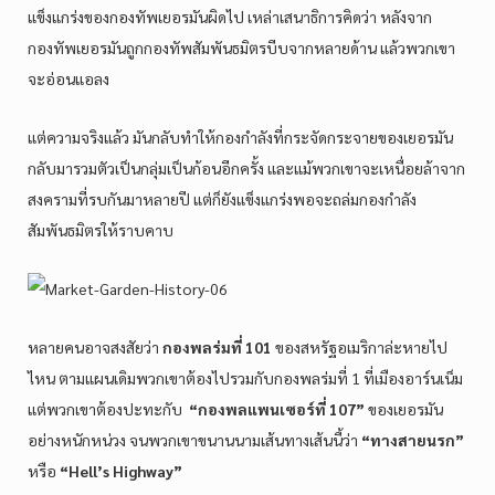
แข็งแกร่งของกองทัพเยอรมันผิดไป เหล่าเสนาธิการคิดว่า หลังจาก
กองทัพเยอรมันถูกกองทัพสัมพันธมิตรบีบจากหลายด้าน แล้วพวกเขา
จะอ่อนแอลง
แต่ความจริงแล้ว มันกลับทำให้กองกำลังที่กระจัดกระจายของเยอรมัน
กลับมารวมตัวเป็นกลุ่มเป็นก้อนอีกครั้ง และแม้พวกเขาจะเหนื่อยล้าจาก
สงครามที่รบกันมาหลายปี แต่ก็ยังแข็งแกร่งพอจะถล่มกองกำลัง
สัมพันธมิตรให้ราบคาบ
หลายคนอาจสงสัยว่า
กองพลร่มที่ 101
ของสหรัฐอเมริกาล่ะหายไป
ไหน ตามแผนเดิมพวกเขาต้องไปรวมกับกองพลร่มที่ 1 ที่เมืองอาร์นเน็ม
แต่พวกเขาต้องปะทะกับ
“กองพลแพนเซอร์ที่ 107”
ของเยอรมัน
อย่างหนักหน่วง จนพวกเขาขนานนามเส้นทางเส้นนี้ว่า
“ทางสายนรก”
หรือ
“Hell’s Highway”