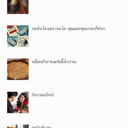
จอห์น โด และ เจน โด- คุณและคุณนายปริศนา
หมี่เชงก้วย ขนมรังผึ้งโบราณ
วันวาเลนไทน์
ตะวันทับตา