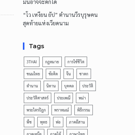
มันอาจจะดีก็ได้
“โว เหงียน ยัป” ตำนานวีรบุรุษคน
สุดท้ายแห่งเวียดนาม
Tags
3THAI
กฎหมาย
การใช้ชีวิต
ขนมไทย
ข้อคิด
จีน
ชาดก
ตำนาน
นิทาน
บุคคล
ประวัติ
ประวัติศาสตร์
ประเพณี
พม่า
พระไตรปิฎก
พราหมณ์
พิธีกรรม
พืช
พุทธ
พ่อ
ภาคอีสาน
ภาคเหนือ
ภาคใต้
ภาษาไทย