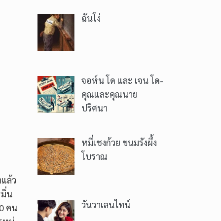
ฉันโง่
จอห์น โด และ เจน โด-
คุณและคุณนาย
ปริศนา
หมี่เชงก้วย ขนมรังผึ้ง
โบราณ
าแล้ว
มิ่น
วันวาเลนไทน์
00 คน