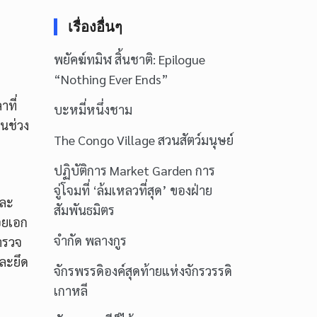
เรื่องอื่นๆ
พยัคฆ์ทมิฬ สิ้นชาติ: Epilogue
“Nothing Ever Ends”
ที่
บะหมี่หนึ่งชาม
นช่วง
The Congo Village สวนสัตว์มนุษย์
ปฏิบัติการ Market Garden การ
จู่โจมที่ ‘ล้มเหลวที่สุด’ ของฝ่าย
และ
สัมพันธมิตร
อยเอก
จำกัด พลางกูร
สำรวจ
และยึด
จักรพรรดิองค์สุดท้ายแห่งจักรวรรดิ
เกาหลี