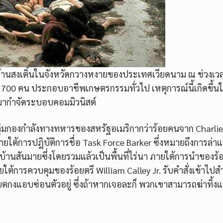
บ้านสงเติ๋นในจังหวัดกวางหงายของประเทศเวียดนาม ณ ช่วงเวลา
700 คน ประกอบอาชีพเกษตรกรรมทั่วไป เหตุการณ์นี้เกิดขึ้นใ
มากำจัดระบอบคอมมิวนิสต์
กลุ่มกองกำลังทางทหารของสหรัฐอเมริกากว่าร้อยคนจาก Charlie
ายใต้การปฎิบัติการชื่อ Task Force Barker ซึ่งหมายถึงการล่า
บ้านสันมายซึ่งโดยรวมแล้วเป็นพื้นที่ไร่นา ภายใต้การนำของร้
ยใต้การควบคุมของร้อยตรี William Calley Jr. รับคำสั่งเข้าไป
เวียตกงแอบซ่อนตัวอยู่ ซึ่งถ้าหากเจอละก็ พวกเขาสามารถฆ่าทิ้ง