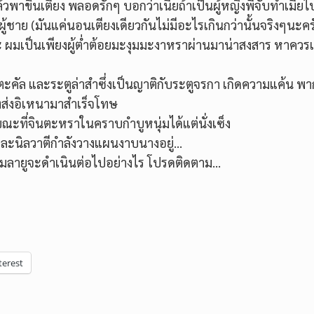
้วพาขึ้นเตียง พลอดรักๆ บอกว่าเนี่ยถ้าเป็นผู้หญิงพี่จับทำเมียไ
ู้ชาย (มันแค่นอนเตียงเดียวกันไม่มีอะไรเกินกว่านั้นจริงๆนะคร
ะ ผมเป็นเพียงผู้ต่ำต้อยมะงุมมะงาหราผ่านมาน่าสงสาร หาควรเ
ะตะคัล และระตูล่าสำซึ่งเป็นญาติกับระตูจรกา เกิดความแค้น พ
งส่งอิเหนามาสำเร็จโทษ
ขณะที่จินตะหราในคราบกำบูหนุ่มได้แต่นั่งเซ็ง
 และนิลวาตีกำลังวางแผนงาบนางอยู่…
ินมลายูจะดำเนินต่อไปอย่างไร โปรดติดตาม…
terest