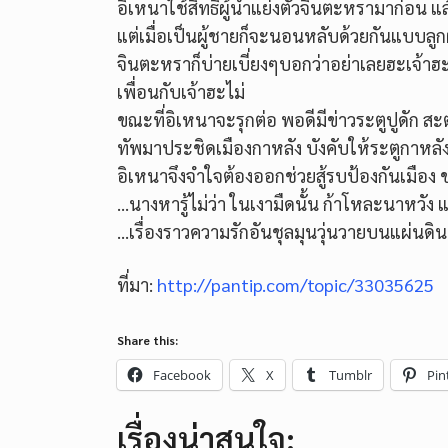
อิเหนาใช้สิทธิ์ผู้นำแย่งตัวจินตะหรามาก่อน แล
แต่เมื่อเป็นผู้ชายก็จะนอนหลับด้วยกันแบบลูกผ
จินตะหราก็บ่ายเบี่ยงๆบอกว่าอย่าเลยฮะเจ้าฮ
เพื่อนกับเจ้าฮะไม่
ขณะที่อิเหนาจะรุกต่อ พอดีมีข่าวระตูปูดัก ส
ทัพมาประชิดเมืองกาหลัง บังคับให้ระตูกาหลั
อิเหนาจึงจำใจต้องออกช่วยสู้รบป้องกันเมือง 
…นางหารู้ไม่ว่า ในเงามืดนั้น ก้าโหละนาหวัง
…เรื่องราวความรักอันชุลมุนวุ่นวายบนแผ่นด
ที่มา:
http://pantip.com/topic/33035625
Share this:
Facebook
X
Tumblr
Pin
เรื่องน่าสนใจ: