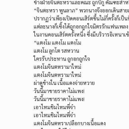
ข้างฝ่ายจินตะหราและคณะ ถูกบีกู คัณฑะส่าหรีชั
“จินตะหรา พูนลาภ” พวกนางจึงออกเดินสายเป
ปรากฏว่าเพียงเปิดคอนเสิร์ตขึ้นไม่กี่ครั้งก็เป็
แต่ละนางก็เซิ้งได้ถูกอกถูกใจมิตรรักแฟนเพลง 
ในงานคอนเสิร์ตครั้งหนึ่ง ซึ่งมีบริวารอิเหนาเ
“แตงโม แตงโม แตงโม
แตงโม ลูกโต รสหวาน
ใครรับประทาน ถูกอกถูกใจ
แตงโมจินตหรามาใหม่
แตงโมจินตหรามาใหม่
ผ่าดูข้างใน เนื้อแดงจ่ายหวาย
วันนี้มาขายราคาไม่แพง!
วันนี้มาขายราคาไม่แพง!
เอาไหมชิมไหมพี่จ๋า
เอาไหมชิมไหมพี่จ๋า
แตงโมจินตหราเปลือกบางเนื้อแดง