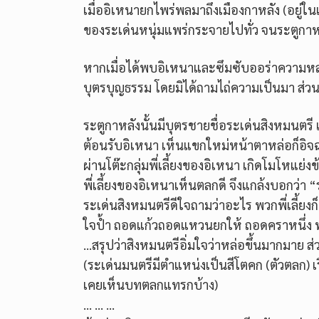
เมื่ออิเหนายกไพร่พลมาถึงเมืองกาหลัง (อยู่ใน
ของระเด่นหนุ่มแพร่กระจายไปทั่ว จนระตูกาห
หากเมื่อได้พบอิเหนาและซึมซับออร่าความหล่อ
บุตรบุญธรรม โดยมิได้ถามไถ่ความเป็นมา ส่วนอ
ระตูกาหลังนั้นมีบุตรชายชื่อระเด่นสิงหมนตรี
ต้อนรับอิเหนา เห็นแขกใหม่หน้าตาหล่อก็อิ
ผ่านโต๊ะกลุ่มพี่เลี้ยงของอิเหนา เกิดโมโหแย่
พี่เลี้ยงของอิเหนาเห็นตลกดี จึงแกล้งบอกว่า
ระเด่นสิงหมนตรีดีใจถามว่าอะไร พวกพี่เลี้ยงก
ใจป้ำ ถอดแก้วถอดแหวนยกให้ ถอดคราหนึ่ง พวกพ
…สรุปว่าสิงหมนตรีอิ่มใจว่าหล่อขึ้นมากมาย ส่
(ระเด่นมนตรีมีตำแหน่งเป็นสีโตคก (ตัวตลก) 
เคยเห็นบทตลกแทรกบ้าง)
… … …