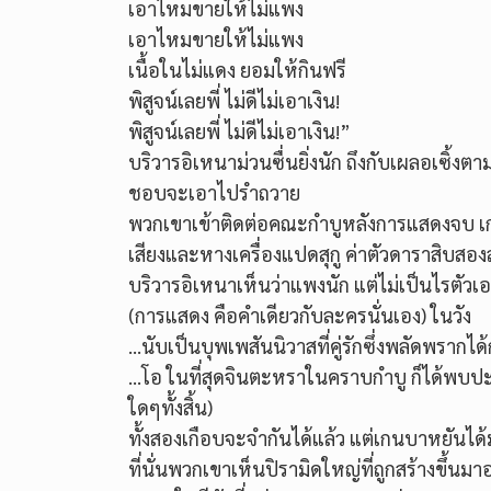
เอาไหมขายให้ไม่แพง
เอาไหมขายให้ไม่แพง
เนื้อในไม่แดง ยอมให้กินฟรี
พิสูจน์เลยพี่ ไม่ดีไม่เอาเงิน!
พิสูจน์เลยพี่ ไม่ดีไม่เอาเงิน!”
บริวารอิเหนาม่วนซื่นยิ่งนัก ถึงกับเผลอเซิ้งต
ชอบจะเอาไปรำถวาย
พวกเขาเข้าติดต่อคณะกำบูหลังการแสดงจบ เกนบา
เสียงและหางเครื่องแปดสุกู ค่าตัวดาราสิบสองส
บริวารอิเหนาเห็นว่าแพงนัก แต่ไม่เป็นไรตั
(การแสดง คือคำเดียวกับละครนั่นเอง) ในวัง
…นับเป็นบุพเพสันนิวาสที่คู่รักซึ่งพลัดพรากไ
…โอ ในที่สุดจินตะหราในคราบกำบู ก็ได้พบปะมุ้ง
ใดๆทั้งสิ้น)
ทั้งสองเกือบจะจำกันได้แล้ว แต่เกนบาหยัน
ที่นั่นพวกเขาเห็นปิรามิดใหญ่ที่ถูกสร้างขึ้นม