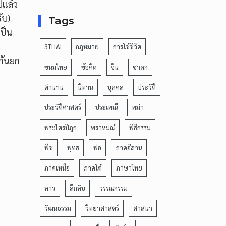
ปแล้ว
ับ)
Tags
ป็น
3THAI
กฎหมาย
การใช้ชีวิต
ากันยก
ขนมไทย
ข้อคิด
จีน
ชาดก
ตำนาน
นิทาน
บุคคล
ประวัติ
ประวัติศาสตร์
ประเพณี
พม่า
พระไตรปิฎก
พราหมณ์
พิธีกรรม
พืช
พุทธ
พ่อ
ภาคอีสาน
ภาคเหนือ
ภาคใต้
ภาษาไทย
ลาว
ลึกลับ
วรรณกรรม
วัฒนธรรม
วิทยาศาสตร์
ศาสนา