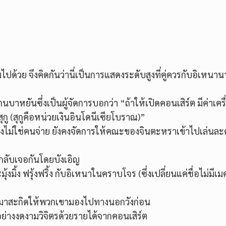
ามไปด้วย จึงคิดกันว่านี่เป็นการแสดงระดับสูงที่คู่ควรกับอิเหน
หยันซึ่งเป็นผู้จัดการบอกว่า “ถ้าให้เปิดคอนเสิร์ต มีค่าเครื
ุกู (สุกูคือหน่วยเงินอินโดนีเซียโบราณ)”
วเองไม่ใช่คนจ่าย ยังคงจัดการให้คณะของจินตะหราเข้าไปเล่นล
ด้กลับเจอกันโดยบังเอิญ
มิ้ง ฟรุ้งฟริ้ง กับอิเหนาในคราบโจร (ซึ่งเปลี่ยนแค่ชื่อไม่มีเม
ได้มาสะกิดให้พวกเขามองไปทางนอกวังก่อน
าอย่างงดงามวิจิตรด้วยรายได้จากคอนเสิร์ต