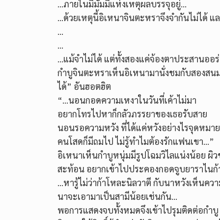
…ภายในมีมัมมี่แห่งเหตุผลบรรจุอยู่…
…ด้วยเหตุนี้อิเหนาจินตะหราจึงจำกันไม่ได้ แ
…
…
…แม้จำไม่ได้ แต่ทั้งสองแค่จ้องตาประสานออร่าก
กำบูจินตะหราเห็นอิเหนามานั่งชมกับสองสนมนา
ได้” อันฮอตฮิต
“…นอนกอดความเหงาในวันที่เค้าไม่มา
อยากโทรไปหาก็กลัวภรรยาของเธอรับสาย
นอนรอความหวัง ที่ได้แค่หวังอย่างไรจุดหมาย
คนโสดก็มีถมไป ไม่รู้ทำไมต้องรักแฟนเขา…”
อิเหนาเห็นกำบูหนุ่มมีรูปโฉมวิไลแน่งน้อย ผิ
สะท้อน อยากเข้าไปประคองกอดจูบยาราไนก้ากับก
…หารู้ไม่ว่าก้าโหละนิลวาตี กับนาหวังเห็นค
นาจะเอามาเป็นสามีน้อยเช่นกัน…
พอการแสดงจบทั้งหมดจึงเข้าไปรุมติดต่อกำบู