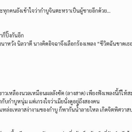
ละทุกคนยังเข้าใจว่ากำบูจินตะหราเป็นผู้ชายอีกด้วย…
็ปิ๊งกันอีก
หวัง นิลวาตี นางคิดอิจฉาจึงเลือกร้องเพลง “ชีวิตฉันขาดเธอ
วขาวเหลืองนวลเหมือนผลลังซัต (ลางสาด) เพียงฟังเพลงนี้ก็ให้
ำบูหนุ่ม แต่เกรงใจว่าเมียนั่งดูอยู่ถึงสองคน
วามหล่อเหลาสง่างามของกำบู ก็พากันน้ำลายไหล เกิดจิตพิศวาส