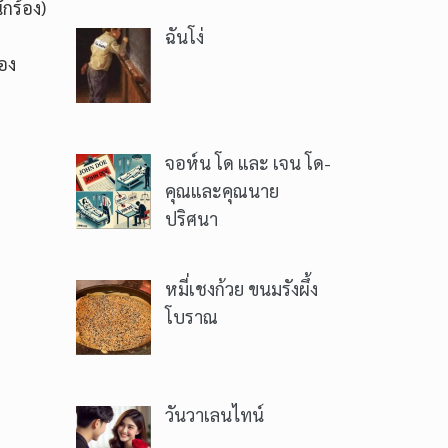
ักร้อง)
ฉันโง่
่อง
จอห์น โด และ เจน โด-
คุณและคุณนาย
ปริศนา
หมี่เชงก้วย ขนมรังผึ้ง
โบราณ
วันวาเลนไทน์