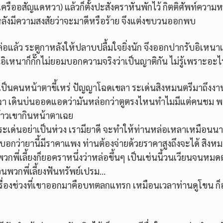
เครืออสัญแดหวา) แล้วก็ตั้งปะสังคราหันพักไว้ กิตติศัพท์ความห
ลังมีความสงสัยว่าจะมาดีหรือร้าย จึงแต่งขบวนออกพบ
แล้ว ระตูกาหลังให้ปลาบปลื้มใจยิ่งนัก จึงออกปากรับอิเหนาเ
ิเหนาก็กั๊กไม่ยอมบอกความจริงว่าเป็นญาติกัน ไม่รู้เพราะอะไ
 เป็นคนหน้าตาขี้เหร่ ปัญญาโฉดเขลา ระเด่นสิงหมนตรีมาถึงงาน
จฉา เดินบ่นออดแอดว่ามันหล่อกว่าตูตรงไหนทำไมมีแต่คนชม พ
งข้าวเขากินหน้าตาเฉย
 “ระเด่นอย่าเป็นห่วง เรามียาดี จะทำให้ท่านหล่อเหลาเหมือนน
็บอกว่ายานี้มีราคาแพง ท่านต้องจ่ายด้วยราคาสูงถึงจะได้ สิงหม
ี่เลี้ยงก็ยอคราหนึ่งว่าหล่อขึ้นๆ เป็นเช่นนี้วนเวียนจนหมดต
วนพวกพี่เลี้ยงฟันทรัพย์เปรม…
เรื่องช่วงที่เขาออกมาคือบทตลกแทรก เหมือนเวลาท่านดูโขน ก