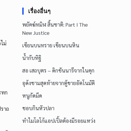
เรื่องอื่นๆ
พยัคฆ์ทมิฬ สิ้นชาติ: Part I The
New Justice
ไม่
เขียนบนทราย เขียนบนหิน
น้ำกับทิฐิ
สอ เสถบุตร – ดิกชันนารีจากในคุก
อุด้งชามสุดท้ายจากตู้ขายอัตโนมัติ
สะทก
หนูกัดมีด
ชอบกินหัวปลา
ปราถ
ทำไมโลโก้แอปเปิ้ลต้องมีรอยแหว่ง