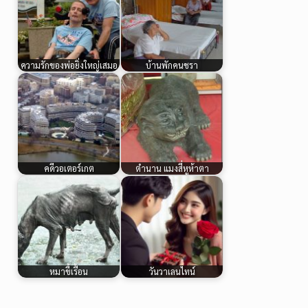
ความรักของพ่อยิ่งใหญ่เสมอ
บ้านพักคนชรา
คดีวอเตอร์เกต
ตำนาน แมงสี่หูห้าตา
หมาขี้เรื้อน
วันวาเลนไทน์