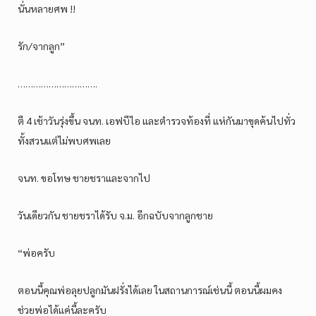
นั่นหลายศพ !!
รัก/จากลูก”
………………………….
ตี 4 เช้าวันรุ่งขึ้น จนท. เอฟบีไอ และตำรวจท้องที่ แห่กันมาขุดค้นไปทั่ว
ทั้งสวนแต่ไม่พบศพเลย
จนท. ขอโทษ ชายชราและจากไป
วันเดียวกัน ชายชราได้รับ จ.ม. อีกฉบับจากลูกชาย
“พ่อครับ
ตอนนี้คุณพ่อลุยปลูกมันฝรั่งได้เลย ในสถานการณ์เช่นนี้ ตอนนี้ผมคง
ช่วยพ่อได้แค่นี้ละครับ