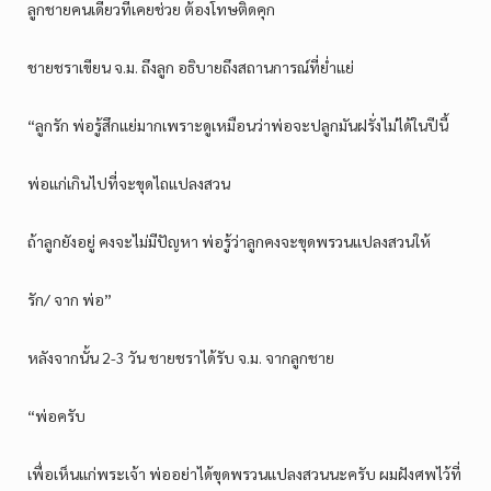
ลูกชายคนเดียวที่เคยช่วย ต้องโทษติดคุก
ชายชราเขียน จ.ม. ถึงลูก อธิบายถึงสถานการณ์ที่ย่ำแย่
“ลูกรัก พ่อรู้สึกแย่มากเพราะดูเหมือนว่าพ่อจะปลูกมันฝรั่งไม่ได้ในปีนี้
พ่อแก่เกินไปที่จะขุดไถแปลงสวน
ถ้าลูกยังอยู่ คงจะไม่มีปัญหา พ่อรู้ว่าลูกคงจะขุดพรวนแปลงสวนให้
รัก/ จาก พ่อ”
หลังจากนั้น 2-3 วัน ชายชราได้รับ จ.ม. จากลูกชาย
“พ่อครับ
เพื่อเห็นแก่พระเจ้า พ่ออย่าได้ขุดพรวนแปลงสวนนะครับ ผมฝังศพไว้ที่