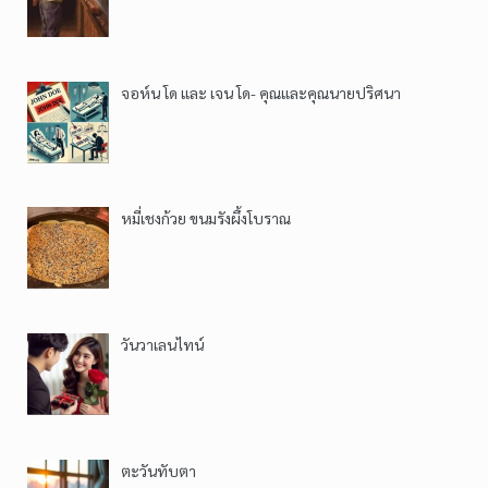
จอห์น โด และ เจน โด- คุณและคุณนายปริศนา
หมี่เชงก้วย ขนมรังผึ้งโบราณ
วันวาเลนไทน์
ตะวันทับตา