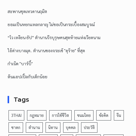
สะพานชุดเทวดานฤมิต
ยอมเป็นหยกแหลกลาญ ไม่ขอเป็นกระเบื้องสมบูรณ์
“โว เหงียน ยัป” ตำนานวีรบุรุษคนสุดท้ายแห่งเวียดนาม
ไอ้ด่างบางมุด.. ตำนานของจระเข้ "ดุร้าย" ที่สุด
กำเนิด "บาร์บี้"
ต้นแอปเปิ้ลกับเด็กน้อย
Tags
3THAI
กฎหมาย
การใช้ชีวิต
ขนมไทย
ข้อคิด
จีน
ชาดก
ตำนาน
นิทาน
บุคคล
ประวัติ