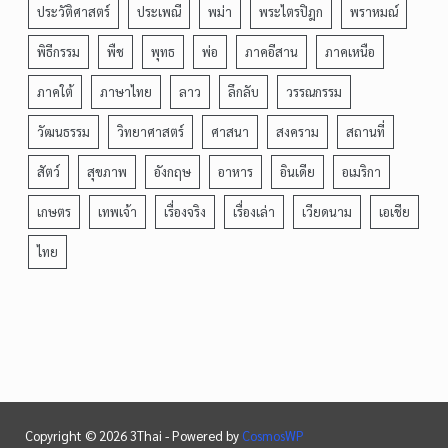
ประวัติศาสตร์
ประเพณี
พม่า
พระไตรปิฎก
พราหมณ์
พิธีกรรม
พืช
พุทธ
พ่อ
ภาคอีสาน
ภาคเหนือ
ภาคใต้
ภาษาไทย
ลาว
ลึกลับ
วรรณกรรม
วัฒนธรรม
วิทยาศาสตร์
ศาสนา
สงคราม
สถานที่
สัตว์
สุขภาพ
อังกฤษ
อาหาร
อินเดีย
อเมริกา
เกษตร
เทพเจ้า
เรื่องจริง
เรื่องเล่า
เวียดนาม
เอเชีย
ไทย
Copyright © 2026 3Thai - Powered by
CosmosWP