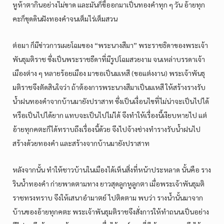
หูห้าตากินอย่างไม่ขาด และมันก็ขี้ออกมาเป็นทองคำทุก ๆ วัน อ้ายทุก
คะก็ขุดดินฝังทองคำจนเต็มไร่เต็มสวน
ต่อมา ก็มีข่าวการเผยโฉมของ “พระนางสีมา” พระราชธิดาของพระเจ้า
พันธุมติราช ซึ่งเป็นพระราชธีดาที่มีรูปโฉมสวยงาม จนเหล่าบรรดาเจ้า
เมืองต่าง ๆ หลายร้อยเมือง มาขอเป็นมเหสี (ขอแต่งงาน) พระเจ้าพันธุ
มติราชจึงตัดสินใจว่า ถ้าต้องการพระนางสีมาเป็นมเหสี ให้สร้างรางรับ
น้ำฝนทองคำจากบ้านมายังปราสาท ซึ่งเป็นเงื่อนไขที่ไม่น่าจะเป็นไปได้
หรือเป็นไปได้ยาก แทบจะเป็นไปไม่ได้ จึงทำให้เรื่องนี้เงียบหายไป แต่
อ้ายทุกคตะก็ได้ทราบถึงเรื่องนี้ด้วย จึงไปจ้างช่างทำรางรับน้ำฝนไป
สร้างด้วยทองคำ และสร้างจากบ้านมายังปราสาท
หลังจากนั้น ทำให้ชาวบ้านในเมืองได้เห็นสิ่งที่หน้าประหลาด นั้นคือ ราง
รินน้ำทองคำ ก่ายพาดตามทาง ยาวสุดลูกหูลูกตา เมื่อพระเจ้าพันธุมติ
ราชทรงทราบ จึงให้เสนาอำมาตย์ ไปติดตาม พบว่า รางน้ำนั้นมาจาก
บ้านของอ้ายทุกคตะ พระเจ้าพันธุมติราชจึงสั่งการให้ทำถนนเป็นอย่าง