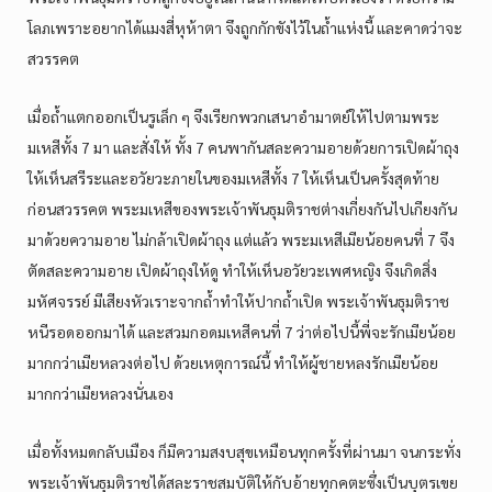
โลภเพราะอยากได้แมงสี่หุห้าตา จึงถูกกักขังไว้ในถ้ำแห่งนี้ และคาดว่าจะ
สวรรคต
เมื่อถ้ำแตกออกเป็นรูเล็ก ๆ จึงเรียกพวกเสนาอำมาตย์ให้ไปตามพระ
มเหสีทั้ง 7 มา และสั่งให้ ทั้ง 7 คนพากันสละความอายด้วยการเปิดผ้าถุง
ให้เห็นสรีระและอวัยวะภายในของมเหสีทั้ง 7 ให้เห็นเป็นครั้งสุดท้าย
ก่อนสวรรคต พระมเหสีของพระเจ้าพันธุมติราชต่างเกี่ยงกันไปเกียงกัน
มาด้วยความอาย ไม่กล้าเปิดผ้าถุง แต่แล้ว พระมเหสีเมียน้อยคนที่ 7 จึง
ตัดสละความอาย เปิดผ้าถุงให้ดู ทำให้เห็นอวัยวะเพศหญิง จึงเกิดสิ่ง
มหัศจรรย์ มีเสียงหัวเราะจากถ้ำทำให้ปากถ้ำเปิด พระเจ้าพันธุมติราช
หนีรอดออกมาได้ และสวมกอดมเหสีคนที่ 7 ว่าต่อไปนี้พี่จะรักเมียน้อย
มากกว่าเมียหลวงต่อไป ด้วยเหตุการณ์นี้ ทำให้ผู้ชายหลงรักเมียน้อย
มากกว่าเมียหลวงนั่นเอง
เมื่อทั้งหมดกลับเมือง ก็มีความสงบสุขเหมือนทุกครั้งที่ผ่านมา จนกระทั่ง
พระเจ้าพันธุมติราชได้สละราชสมบัติให้กับอ้ายทุกคตะซึ่งเป็นบุตรเขย