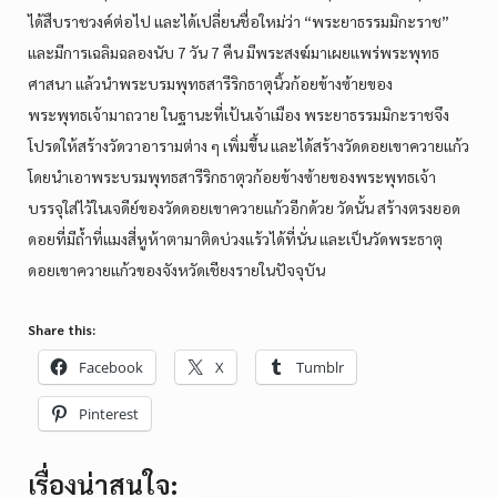
ได้สืบราชวงค์ต่อไป และได้เปลี่ยนชื่อใหม่ว่า “พระยาธรรมมิกะราช”
และมีการเฉลิมฉลองนับ 7 วัน 7 คืน มีพระสงฆ์มาเผยแพร่พระพุทธ
ศาสนา แล้วนำพระบรมพุทธสารีริกธาตุนิ้วก้อยข้างซ้ายของ
พระพุทธเจ้ามาถวาย ในฐานะที่เป้นเจ้าเมือง พระยาธรรมมิกะราชจึง
โปรดให้สร้างวัดวาอารามต่าง ๆ เพิ่มขึ้น และได้สร้างวัดดอยเขาควายแก้ว
โดยนำเอาพระบรมพุทธสารีริกธาตุวก้อยข้างซ้ายของพระพุทธเจ้า
บรรจุใส่ไว้ในเจดีย์ของวัดดอยเขาควายแก้วอีกด้วย วัดนั้น สร้างตรงยอด
ดอยที่มีถ้ำที่แมงสี่หูห้าตามาติดบ่วงแร้วได้ที่นั่น และเป็นวัดพระธาตุ
ดอยเขาควายแก้วของจังหวัดเชียงรายในปัจจุบัน
Share this:
Facebook
X
Tumblr
Pinterest
เรื่องน่าสนใจ: