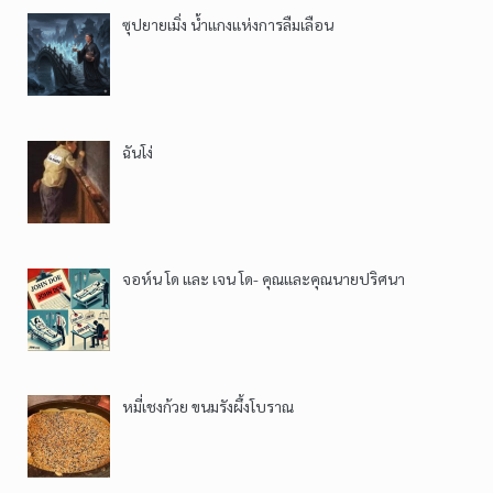
ซุปยายเมิ่ง น้ำแกงแห่งการลืมเลือน
ฉันโง่
จอห์น โด และ เจน โด- คุณและคุณนายปริศนา
หมี่เชงก้วย ขนมรังผึ้งโบราณ