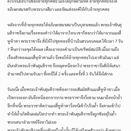
ดีไปจนถึงบ้านของอ้ายทุกคตะ เมื่อได้ฤกษ์ยามที่ดี อ้ายทุกคตะจึงได้
อภิเษกสมรสกับพระนางสีมา และจัดแต่งองค์ให้กับอ้ายทุกคตะ
หลังจากที่อ้ายทุกคตะได้อภิเษกสมรสมาเป็นบุตรเขยแล้ว พระเจ้าพันธุ
มติราชจึงถามเรื่องทองคำว่าได้มาจากไหน เขาก็ตอบว่าได้มาจากแมงสี่
หูห้าตา พระราชาจึง สั่งให้ไปขุดทองที่บ้านในสวนจนหมด ใช้เวลา 7 วัน
7 คืนกว่าจะขุดได้หมด เพื่อเอาทองคำมาเป็นทรัพย์สมบัติ เมื่อถามถึง
เรื่องตัวของแมงสี่หุห้าตาแล้ว จึงขอให้อ้ายทุกคตะไปเอาตัวมันมา แต่
มันกลัวพระเจ้าพันธุมติราช จึงหลุดหนีออกไป พระราชาจึงสั่งให้เสนา
อำมาตย์ไปตามจับมา ซึ่งหนีได้ 2 ครั้ง และครั้งที่ 3 จับได้จึงใส่กรง
วันหนึ่ง เมื่อพระเจ้าพันธุมติราชต้องการจะสัมผัสตัวแมงสี่หูห้าตา เมื่อ
เปิดกรงออก มันจึงหนีออกจากกรง พระราชาจึงวิ่งตาม จนมาถึงหน้าถ้ำ
อีกที่หนึ่ง พระราชาคิดว่าแมงสี่หูห้าตาวิ่งหนีเข้าไปในถ้ำ จึงตามเข้าไป
ทำให้ถ้ำเกิดดินถล่มปิดปากทำ พระเจ้าพันธุมติราชจึงถูกขังอยุ่ในถ้ำ
พวกเสนาอำมาตย์จึงหาไม่เจอ
พระเจ้าพันธุมติราชที่ถูกขังอยู่ในถ้ำนั้น ก็ได้แต่โทษตัวเองว่า ด้วยความ