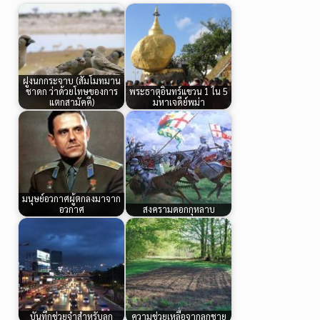
ฝูงนกกระจาบ (สัมโมทมาน
ชาดก ว่าด้วยโทษของการ
พระธาตุอินทร์แขวน 1 ใน 5
แตกสามัคคี)
มหาเจดีย์พม่า
มนุษย์อวกาศผู้ตกลงมาจาก
อวกาศ
สงครามดอกกุหลาบ
บันทึกช่วยจำสำหรับลูก
ความช่วยเหลือจากลูกชาย