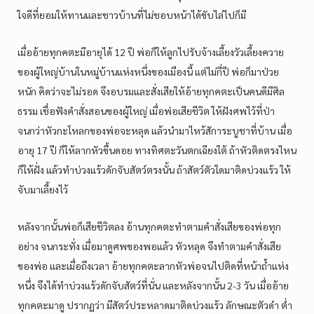
ใจดีที่ยอมให้ทานและชาวบ้านที่ไม่ชอบหน้าได้ขับไล่ไปก็มี
เมื่ออ้ายทุกคตะมีอายุได้ 12 ปี พ่อก็ให้ลูกไปรับจ้างเลี้ยงวัวเลี้ยงควาย
ของผู้ใหญ่บ้านในหมู่บ้านแห่งหนึ่งของเมืองนี้ แต่ไม่กี่ปี พ่อก็มาป่วย
หนัก คิดว่าจะไม่รอด จึงอบรมและสั่งเสียให้อ้ายทุกคตะเป็นคนดีมีศิล
ธรรม เชื่อฟังคำสั่งสอนของผู้ใหญ่ เมื่อพ่อเสียชีวิต ให้ฝังศพไว้ที่ป่า
จนกว่าหัวกะโหลกของพ่อจะหลุด แล้วนำมาไหว้สัการะบูชาที่บ้าน เมื่อ
อายุ 17 ปี ก็ให้ลากหัวขึ้นดอย ทางทิศตะวันตกเฉียงใต้ ถ้าหัวติดตรงไหน
ก็ให้ฝั่ง แล้วทำบ่วงแร้วดักจับสัตว์ตรงนั้น ถ้าสัตว์ตัวใดมาติดบ่วงแร้ว ให้
จับมาเลี้ยงไว้
หลังจากนั้นพ่อก็เสียชีวิตลง อ้านทุกคตะทำตามคำสั่งเสียของพ่อทุก
อย่าง จนกระทั่ง เมื่อมาดูศพของพอแล้ว หัวหลุด จึงทำตามคำสั่งเสีย
ของพ่อ และเมื่อถึงเวลา อ้ายทุกคตะลากหัวพ่อจนไปติดที่หน้าถ้ำแห่ง
หนึ่ง จึงได้ทำบ่วงแร้วดักจับสัตว์ที่นั่น และหลังจากนั้น 2-3 วัน เมื่ออ้าย
ทุกคตะมาดู ปรากฏว่า มีสัตว์ประหลาดมาติดบ่วงแร้ว ลักษณะตัวดำ ต่ำ