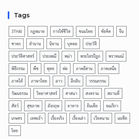
Tags
3THAI
กฎหมาย
การใช้ชีวิต
ขนมไทย
ข้อคิด
จีน
ชาดก
ตำนาน
นิทาน
บุคคล
ประวัติ
ประวัติศาสตร์
ประเพณี
พม่า
พระไตรปิฎก
พราหมณ์
พิธีกรรม
พืช
พุทธ
พ่อ
ภาคอีสาน
ภาคเหนือ
ภาคใต้
ภาษาไทย
ลาว
ลึกลับ
วรรณกรรม
วัฒนธรรม
วิทยาศาสตร์
ศาสนา
สงคราม
สถานที่
สัตว์
สุขภาพ
อังกฤษ
อาหาร
อินเดีย
อเมริกา
เกษตร
เทพเจ้า
เรื่องจริง
เรื่องเล่า
เวียดนาม
เอเชีย
ไทย