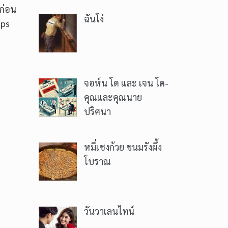
่ก่อน
ฉันโง่
ips
จอห์น โด และ เจน โด-
คุณและคุณนาย
ปริศนา
หมี่เชงก้วย ขนมรังผึ้ง
โบราณ
วันวาเลนไทน์