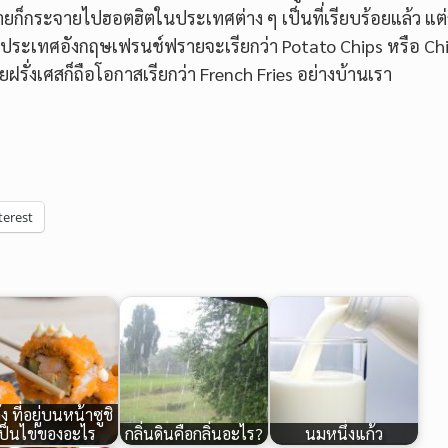
ายก็กระจายไปฮอตฮิตในประเทศต่าง ๆ เป็นที่เรียบร้อยแล้ว แต
าที่ประเทศอังกฤษเฟรนช์ฟรายจะเรียกว่า Potato Chips หรือ Ch
ยฝรั่งเศสก็ถือโอกาสเรียกว่า French Fries อย่างบ้านเรา
terest
ุ้ง ที่อยู่บนหน้าซูชิ
ป็นไข่ของอะไร
กลิ่นดินคือกลิ่นอะไร?
นมหนึ่งแก้ว