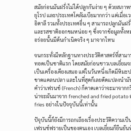
สมัยก่อนมันฝรั่งไม่ได้ปลูกกันง่าย ๆ ด้วยสภ
ยุโรป และประเทศโคลัมเบียมากกว่า แต่เมื่
อิตาลี รวมทั้งประเทศอื่น ๆ สามารถปลูกมันฝรั่
และรสชาติออกขมหน่อย ๆ ซึ่งจากข้อมูลทั้งหมด
อร่อยนั้นมีต้นกำเนิดจริง ๆ มาจากไหน
จนกระทั่งมีหลักฐานทางประวัติศาสตร์ที่สามาร
ทอดเป็นชาติแรก โดยสมัยก่อนชาวเบลเยี่ยม
เป็นเครื่องเคียงเสมอ แต่ในวันหนึ่งเกิดมีหิ
ขาดแคลนปลา และในที่สุดก็เลยดัดแปลงนำมัน
คำว่าเฟรนช์ (French) ก็คาดเดาว่าจะมาจากกริย
น่าจะผันมาจาก frenched and fried potato ต
fries อย่างในปัจจุบันนี้เท่านั้น
ปัจุบันนี้ก็ยังมีการถกเถียงเรื่องประวัติคว
เฟรนช์ฟรายเป็นของตนเอง เบลเยี่ยมก็ยืนยันหัว