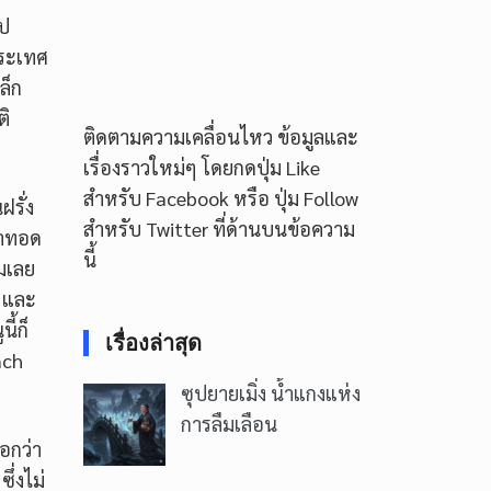
ีป
ประเทศ
ล็ก
ติ
ติดตามความเคลื่อนไหว ข้อมูลและ
เรื่องราวใหม่ๆ โดยกดปุ่ม Like
สำหรับ Facebook หรือ ปุ่ม Follow
ฝรั่ง
สำหรับ Twitter ที่ด้านบนข้อความ
ลาทอด
นี้
ยมเลย
 และ
ี้ก็
เรื่องล่าสุด
nch
ซุปยายเมิ่ง น้ำแกงแห่ง
การลืมเลือน
อกว่า
ึ่งไม่