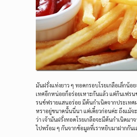
มันฝรั่งแท่งยาว ๆ ทอดกรอบโรยเกลือเล็กน้อย
เทศอีกหน่อยก็อร่อยเหาะกันแล้ว แต่กินเฟรนช
รนช์ฟรายแสนอร่อย มีต้นกำเนิดจากประเทศฝรั่ง
หราอยู่ขนาดนั้นนี่นา แต่เดี๋ยวก่อนค่ะ ถึงแม
ว่า เจ้ามันฝรั่งทอดโรยเกลือจะมีต้นกำเนิดมา
ไปพร้อม ๆ กันจากข้อมูลที่เราหยิบมาฝากกันเ