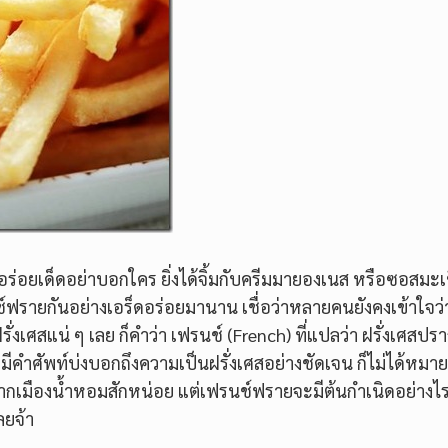
อร่อยเด็ดอย่าบอกใคร ยิ่งได้จิ้มกับครีมมายองเนส หรือซอสมะเ
์ฟรายกันอย่างเอร็ดอร่อยมานาน เชื่อว่าหลายคนยังคงเข้าใจว่
เศสแน่ ๆ เลย ก็คำว่า เฟรนช์ (French) ที่แปลว่า ฝรั่งเศสปร
้จะมีคำศัพท์บ่งบอกถึงความเป็นฝรั่งเศสอย่างชัดเจน ก็ไม่ได้หม
จากเมืองน้ำหอมสักหน่อย แต่เฟรนช์ฟรายจะมีต้นกำเนิดอย่างไร 
ลยจ้า