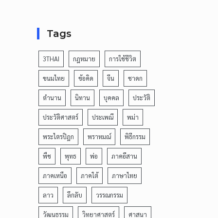
Tags
3THAI
กฎหมาย
การใช้ชีวิต
ขนมไทย
ข้อคิด
จีน
ชาดก
ตำนาน
นิทาน
บุคคล
ประวัติ
ประวัติศาสตร์
ประเพณี
พม่า
พระไตรปิฎก
พราหมณ์
พิธีกรรม
พืช
พุทธ
พ่อ
ภาคอีสาน
ภาคเหนือ
ภาคใต้
ภาษาไทย
ลาว
ลึกลับ
วรรณกรรม
วัฒนธรรม
วิทยาศาสตร์
ศาสนา