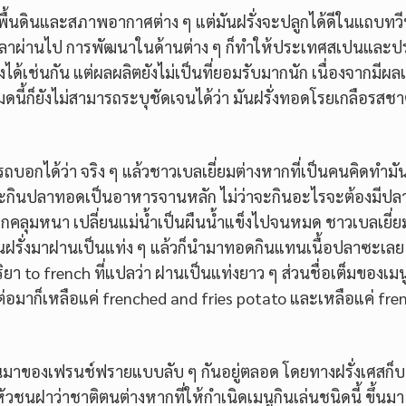
าพพื้นดินและสภาพอากาศต่าง ๆ แต่มันฝรั่งจะปลูกได้ดีในแถบทว
อเวลาผ่านไป การพัฒนาในด้านต่าง ๆ ก็ทำให้ประเทศสเปนและ
งได้เช่นกัน แต่ผลผลิตยังไม่เป็นที่ยอมรับมากนัก เนื่องจากมีผลเ
นี้ก็ยังไม่สามารถระบุชัดเจนได้ว่า มันฝรั่งทอดโรยเกลือรสชา
ถบอกได้ว่า จริง ๆ แล้วชาวเบลเยี่ยมต่างหากที่เป็นคนคิดทำมัน
จะกินปลาทอดเป็นอาหารจานหลัก ไม่ว่าจะกินอะไรจะต้องมีป
มะปกคลุมหนา เปลี่ยนแม่น้ำเป็นผืนน้ำแข็งไปจนหมด ชาวเบลเยี่
ฝรั่งมาฝานเป็นแท่ง ๆ แล้วก็นำมาทอดกินแทนเนื้อปลาซะเลย
า to french ที่แปลว่า ฝานเป็นแท่งยาว ๆ ส่วนชื่อเต็มของเมนูน
่อมาก็เหลือแค่ frenched and fries potato และเหลือแค่ fre
ามเป็นมาของเฟรนช์ฟรายแบบลับ ๆ กันอยู่ตลอด โดยทางฝรั่งเศสก็บ
ชนฝาว่าชาติตนต่างหากที่ให้กำเนิดเมนูกินเล่นชนิดนี้ ขึ้นมา ซ