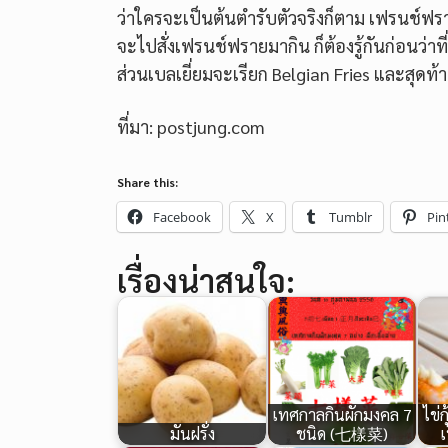
ว่าใครจะเป็นต้นตำรับตัวจริงก็ตาม เฟรนช์ฟร
จะไปสั่งเฟรนช์ฟรายมากิน ก็ต้องรู้กันก่อนว่
ส่วนเบลเยี่ยมจะเรียก Belgian Fries และสุดท้า
ที่มา: postjung.com
Share this:
Facebook
X
Tumblr
Pin
เรื่องน่าสนใจ:
เทศกาลกินผักมงคล 7
ไข่ก
มันฝรั่ง
ชนิด (七樣菜)
เ