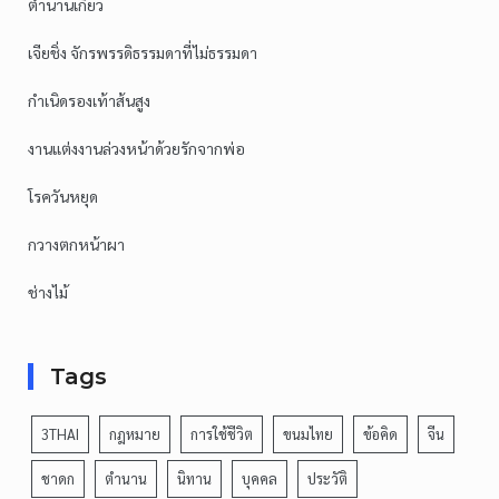
ตำนานเกี๊ยว
เจียชิ่ง จักรพรรดิธรรมดาที่ไม่ธรรมดา
กำเนิดรองเท้าส้นสูง
งานแต่งงานล่วงหน้าด้วยรักจากพ่อ
โรควันหยุด
กวางตกหน้าผา
ช่างไม้
Tags
3THAI
กฎหมาย
การใช้ชีวิต
ขนมไทย
ข้อคิด
จีน
ชาดก
ตำนาน
นิทาน
บุคคล
ประวัติ