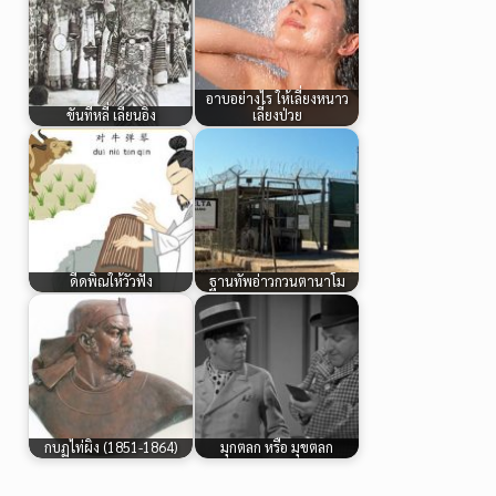
อาบอย่างไร ให้เลี่ยงหนาว
ขันทีหลี่ เลียนอิง
เลี่ยงป่วย
ดีดพิณให้วัวฟัง
ฐานทัพอ่าวกวนตานาโม
กบฏไท่ผิง (1851-1864)
มุกตลก หรือ มุขตลก