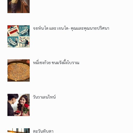
จอห์น โด และ เจน โด- คุณและคุณนายปริศนา
หมี่เชงก้วย ขนมรังผึ้งโบราณ
วันวาเลนไทน์
ตะวันทับตา