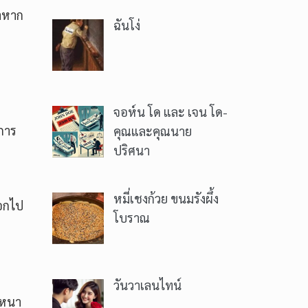
่าหาก
ฉันโง่
จอห์น โด และ เจน โด-
การ
คุณและคุณนาย
ปริศนา
หมี่เชงก้วย ขนมรังผึ้ง
ออกไป
โบราณ
วันวาเลนไทน์
เหนา