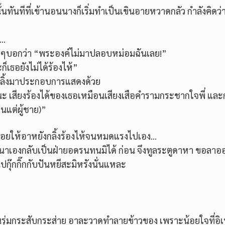
นนั้นทันทีที่เข้านอนนางก็เริ่มทำเป็นเขินอายหวาดกลัว กำลังคิดว
ว…
ลิ้งๆบอกว่า “พระองค์ไม่มาปลอบหม่อมฉันเลย!”
็เธอยังไม่ได้ร้องไห้”
งไปกลิ้งมาประกอบการแสดงด้วย
 เสียงร้องได้ของเธอเหมือนเสียงเสือคำรามกระชากใจพี่ และ
็นแต่ผู้ชาย)”
ล่อยให้อาหยังกลิ้งร้องไห้จนหมดแรงไปเอง…
อิเหนาเองกลับเป็นฝ่ายอดรนทนมิได้ ก่อน จึงทูลระตูดาหา ขอลา
กุ๊กกิ๊กกับปันหยีสะมิหรังนั่นแหละ
อนรุ่มกระสับกระส่าย อาละวาดทำลายข้าวของ เพราะน้อยใจที่อิ