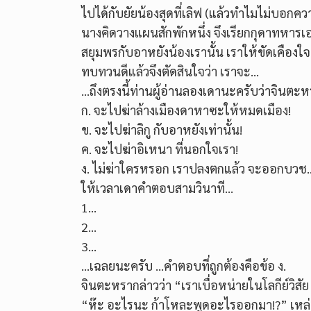
ไปได้กับยัยน้องสุดที่เลิฟ (แล้วทำไมไม่บอกคว
นางคิดวางแผนสักพักหนึ่ง จึงเรียกกุดาทหารเอกท
สยุมพรกับอาหยังน้องเรานั้น เราให้ขัดเคือง
ทบทวนดีแล้วจึงตัดสินใจว่า เราจะ…
…ถึงตรงนี้ท่านผู้อ่านลองเดานะครับว่าจินตะห
ก. จะไปฆ่าล้างเมืองดาหาซะให้หมดเมือง!
ข. จะไปฆ่าลิกู กับอาหยังเท่านั้น!
ค. จะไปฆ่าอิเหนา ที่นอกใจเรา!
ง. ไม่ฆ่าใครหรอก เราปลงตกแล้ว จะออกบวช
ให้เวลาเดาคำตอบสามวินาที…
1…
2…
3…
…เฉลยนะครับ …คำตอบที่ถูกต้องคือข้อ ง.
จินตะหรากล่าวว่า “เราเบื่อหน่ายในโลกีย์วิ
“ห๊ะ อะไรนะ ก้าโหละพูดอะไรออกมา!?” เหล่