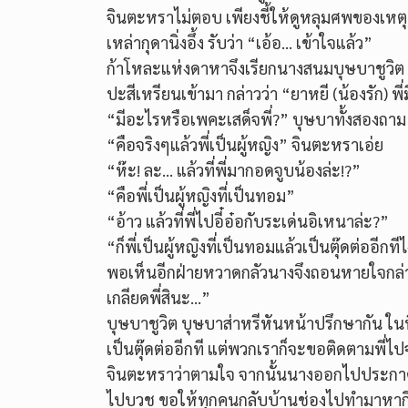
จินตะหราไม่ตอบ เพียงชี้ให้ดูหลุมศพของเหตุผ
เหล่ากุดานิ่งอึ้ง รับว่า “เอ้อ… เข้าใจแล้ว”
ก้าโหละแห่งดาหาจึงเรียกนางสนมบุษบาชูวิต บุ
ปะสีเหรียนเข้ามา กล่าวว่า “ยาหยี (น้องรัก) 
“มีอะไรหรือเพคะเสด็จพี่?” บุษบาทั้งสองถาม
“คือจริงๆแล้วพี่เป็นผู้หญิง” จินตะหราเอ่ย
“ห๊ะ! ละ… แล้วที่พี่มากอดจูบน้องล่ะ!?”
“คือพี่เป็นผู้หญิงที่เป็นทอม”
“อ้าว แล้วที่พี่ไปอี๋อ๋อกับระเด่นอิเหนาล่ะ?”
“ก็พี่เป็นผู้หญิงที่เป็นทอมแล้วเป็นตุ๊ดต่ออีกท
พอเห็นอีกฝ่ายหวาดกลัวนางจึงถอนหายใจกล่าวว
เกลียดพี่สินะ…”
บุษบาชูวิต บุษบาส่าหรีหันหน้าปรึกษากัน ในท
เป็นตุ๊ดต่ออีกที แต่พวกเราก็จะขอติดตามพี่
จินตะหราว่าตามใจ จากนั้นนางออกไปประกาศแก่
ไปบวช ขอให้ทุกคนกลับบ้านช่องไปทำมาหากินได