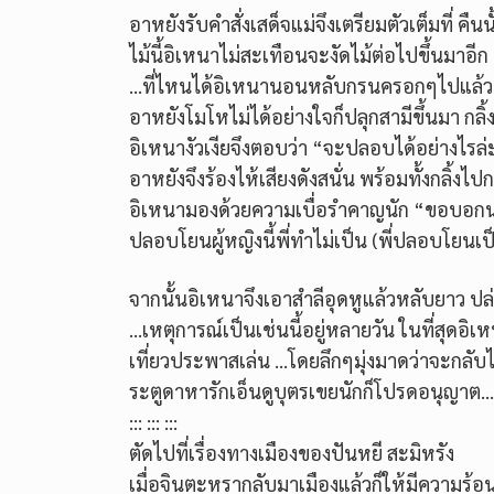
อาหยังรับคำสั่งเสด็จแม่จึงเตรียมตัวเต็มที่ คื
ไม้นี้อิเหนาไม่สะเทือนจะงัดไม้ต่อไปขึ้นมาอีก
…ที่ไหนได้อิเหนานอนหลับกรนครอกๆไปแล้
อาหยังโมโหไม่ได้อย่างใจก็ปลุกสามีขึ้นมา ก
อิเหนางัวเงียจึงตอบว่า “จะปลอบได้อย่างไรล่ะก
อาหยังจึงร้องไห้เสียงดังสนั่น พร้อมทั้งกลิ้
อิเหนามองด้วยความเบื่อรำคาญนัก “ขอบอกนะ
ปลอบโยนผู้หญิงนี้พี่ทำไม่เป็น (พี่ปลอบโยนเป
จากนั้นอิเหนาจึงเอาสำลีอุดหูแล้วหลับยาว ป
…เหตุการณ์เป็นเช่นนี้อยู่หลายวัน ในที่สุด
เที่ยวประพาสเล่น …โดยลึกๆมุ่งมาดว่าจะกลับไป
ระตูดาหารักเอ็นดูบุตรเขยนักก็โปรดอนุญาต…
::: ::: :::
ตัดไปที่เรื่องทางเมืองของปันหยี สะมิหรัง
เมื่อจินตะหรากลับมาเมืองแล้วก็ให้มีความร้