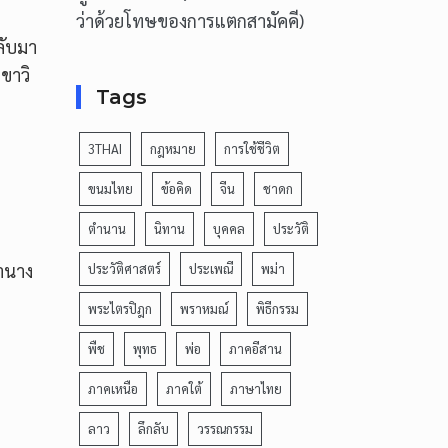
ว่าด้วยโทษของการแตกสามัคคี)
ลับมา
ขาวิ
Tags
3THAI
กฎหมาย
การใช้ชีวิต
ขนมไทย
ข้อคิด
จีน
ชาดก
ตำนาน
นิทาน
บุคคล
ประวัติ
หานาง
ประวัติศาสตร์
ประเพณี
พม่า
พระไตรปิฎก
พราหมณ์
พิธีกรรม
พืช
พุทธ
พ่อ
ภาคอีสาน
ภาคเหนือ
ภาคใต้
ภาษาไทย
ลาว
ลึกลับ
วรรณกรรม