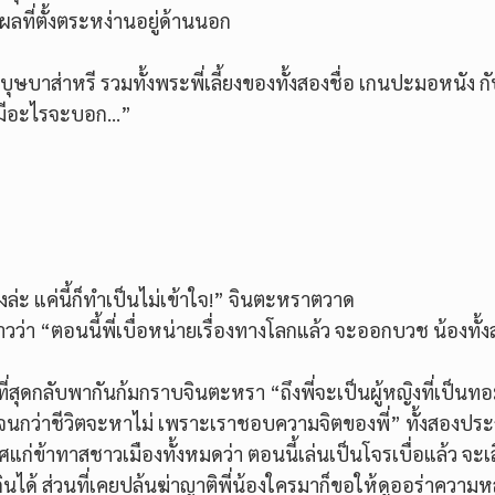
ลที่ตั้งตระหง่านอยู่ด้านนอก
ษบาส่าหรี รวมทั้งพระพี่เลี้ยงของทั้งสองชื่อ เกนปะมอหนัง ก
พี่มีอะไรจะบอก…”
ีไงล่ะ แค่นี้ก็ทำเป็นไม่เข้าใจ!” จินตะหราตวาด
่า “ตอนนี้พี่เบื่อหน่ายเรื่องทางโลกแล้ว จะออกบวช น้องทั้
ี่สุดกลับพากันก้มกราบจินตะหรา “ถึงพี่จะเป็นผู้หญิงที่เป็นท
ไปจนกว่าชีวิตจะหาไม่ เพราะเราชอบความจิตของพี่” ทั้งสองปร
ข้าทาสชาวเมืองทั้งหมดว่า ตอนนี้เล่นเป็นโจรเบื่อแล้ว จะเล
้ ส่วนที่เคยปล้นฆ่าญาติพี่น้องใครมาก็ขอให้ดูออร่าความหล่