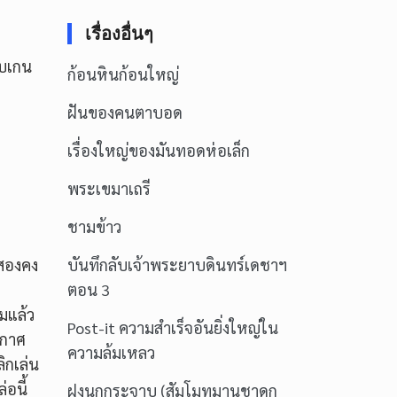
เรื่องอื่นๆ
ับเกน
ก้อนหินก้อนใหญ่
ฝันของคนตาบอด
เรื่องใหญ่ของมันทอดห่อเล็ก
พระเขมาเถรี
ชามข้าว
งสองคง
บันทึกลับเจ้าพระยาบดินทร์เดชาฯ
ตอน 3
อมแล้ว
Post-it ความสำเร็จอันยิ่งใหญ่ใน
ะกาศ
ความล้มเหลว
ิกเล่น
อนี้
ฝูงนกกระจาบ (สัมโมทมานชาดก