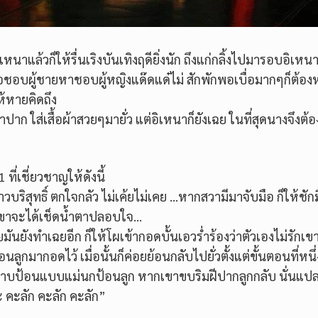
หนาแล้วก็ให้รื่นเริงบันเทิงฤดียิ่งนัก ถึงแก่กลิ้งไปมารอบอิเหนา
ธอชอบผู้ชายหาชอบผู้หญิงแด๊ดแด๋ไม่ สักพักพอเบื่อมากๆก็ต้อง
ห้หายคิดถึง
ปาก ใส่เสื้อผ้าสวยๆมายั่ว แต่อิเหนาก็ยังเฉย ในที่สุดนางจึงต้
่เชี่ยวชาญให้ดังนี้
ริสุทธิ์ ตกใจกลัว ไม่เค้ยไม่เคย …หากสวามีมาจับมือ ก็ให้ชัก
อเขาจะได้เช็ดน้ำตาปลอบใจ…
ยมันยังทำเฉยอีก ก็ให้โผเข้ากอดบั้นเอวร่ำร้องว่าตัวเองไม่รักเข
ลูกมากอดไว้ เมื่อนั้นก็ค่อยย้อนกลับไปยั่วตั้งแต่ขั้นตอนที่หนึ
าบป้อนแบบแม่นกป้อนลูก หากเขาขบริมฝีปากลูกกลับ นั่นแปล
ะ คะลัก คะลัก คะลัก”