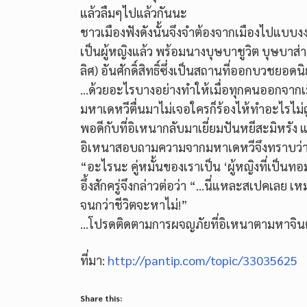
แล้วลืมๆไปแล้วกันนะ
ชาวเมืองฟังดังนั้นจึงจำต้องจากเมืองไปแบบ
เป็นผู้หญิงแล้ว พร้อมนางบุษบาชูวิต บุษบาส่า
ลิศ) อันศักดิ์สิทธิ์ซึ่งเป็นสถานที่ออกบวชยอดน
…ด้วยอะไรบางอย่างทำให้เมื่อทุกคนออกจากเมื
มหาเดหวีตื่นมาไม่เจอใครก็ร้องไห้ทำอะไรไม่ถ
พอดีกับที่อิเหนากลับมาเยี่ยมปันหยีสะมิหรัง แ
อิเหนาสอบถามความจากมหาเดหวีจึงทราบว่าที่
“อะไรนะ คู่หมั้นของเราเป็น ‘ผู้หญิงที่เป็นทอ
อึ้งสักครู่จึงกล่าวต่อว่า “…นี่แหละสเปคเลย 
จนกว่าชีวิตจะหาไม่!”
…โปรดติดตามการผจญภัยที่อิเหนาตามหาจ
ที่มา:
http://pantip.com/topic/33035625
Share this: