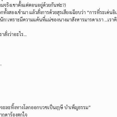
ามจริงเขาตั้งแต่ตอนอยู่ด้วยกันฟะ?)
ั้งสองเข้ามา แล้วสั่งการด้วยสุรเสียงเฉียบว่า “การที่ระเด่นอ
ใจนัก! เพราะมีความแค้นที่แม่ของนางมาสังหารมารดาเรา …เราค
ราสั่งว่าอะไร…
…
สัย จะละทิ้งทางโลกออกบวชเป็นฤๅษี บำเพ็ญธรรม”
ากุดาร้องตกใจ