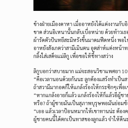
ข้างฝ่ายเมืองดาหา เมื่ออาหยังได้แต่งงานกับอิเ
ขาด ส่วนอิเหนานั้นกลับเบื่อหน่าย ด้วยท้าวเ
ผ้ารัดตัวปันหยีสะมิหรังขึ้นมาดมฟืดหนึ่ง พอใ
อาหยังสังเกตว่าสามีเมินตน อุตส่าห์แต่งหน้าทา
กลิ้งใส่เสด็จแม่ลิกู เพื่อขอให้ชี้ทางสว่าง
ลิกูบอกว่าสบายมาก แม่จะสอนวิชาแพศยา 101 ที
“คือเวลานอนด้วยกันนะ ลูกต้องแสร้งทำเป็นสาวบ
ถ้าสวามีมากอดก็ให้แกล้งร้องไห้กระซิกๆเพื่
“หากแกล้งอายก็แล้ว แกล้งร้องไห้ก็แล้วอีผู้ชา
หรือ? ถ้าผู้ชายมันเป็นสุภาพบุรุษพอมันย่อมช้อน
“เออ แล้วเวลาป้อนหมากให้เขาทานน่ะ ต้องค
ผู้ชายคนนี้ได้ตกเป็นทาสของลูกแล้ว จำให้ดีน