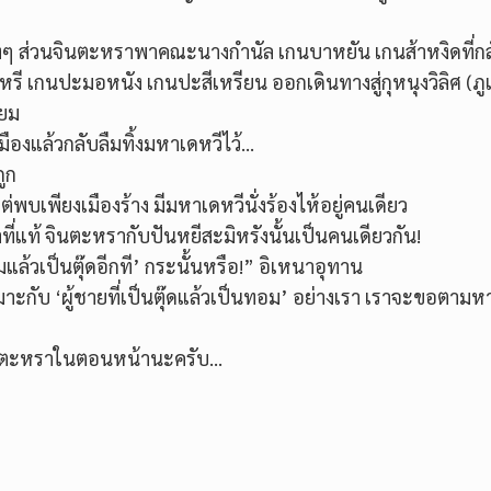
งงๆ ส่วนจินตะหราพาคณะนางกำนัล เกนบาหยัน เกนส้าหงิดที่ก
หรี เกนปะมอหนัง เกนปะสีเหรียน ออกเดินทางสู่กุหนุงวิลิศ (ภูเ
ิยม
องแล้วกลับลืมทิ้งมหาเดหวีไว้…
ูก
ต่พบเพียงเมืองร้าง มีมหาเดหวีนั่งร้องไห้อยู่คนเดียว
แท้ จินตะหรากับปันหยีสะมิหรังนั้นเป็นคนเดียวกัน!
มแล้วเป็นตุ๊ดอีกที’ กระนั้นหรือ!” อิเหนาอุทาน
เหมาะกับ ‘ผู้ชายที่เป็นตุ๊ดแล้วเป็นทอม’ อย่างเรา เราจะขอตาม
ินตะหราในตอนหน้านะครับ…