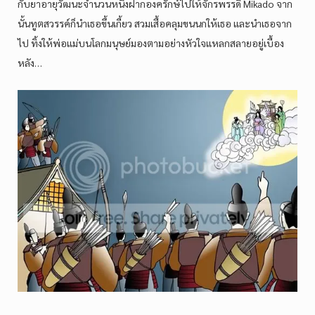
กับยาอายุวัฒนะจำนวนหนึ่งฝากองครักษ์ไปให้จักรพรรดิ Mikado จาก
นั้นทูตสวรรค์ก็นำเธอขึ้นเกี้ยว สวมเสื้อคลุมขนนกให้เธอ และนำเธอจาก
ไป ทิ้งให้พ่อแม่บนโลกมนุษย์มองตามอย่างหัวใจแหลกสลายอยู่เบื้อง
หลัง…