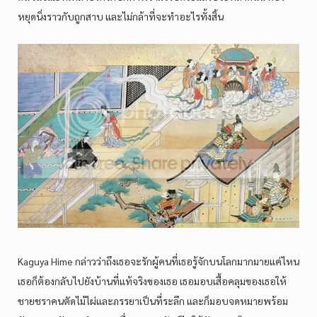
หยุดนิ่งราวกับถูกสาบ และไม่กล้าที่จะทำอะไรทั้งสิ้น
Kaguya Hime กล่าวว่าถึงเธอจะรักผู้คนที่เธอรู้จักบนโลกมากมายแค่ไหน
เธอก็ต้องกลับไปยังบ้านที่แท้จริงของเธอ เธอมอบเสื้อคลุมของเธอให้
ชายชราคนตัดไม้ไผ่และภรรยาเป็นที่ระลึก และก็มอบจดหมายพร้อม