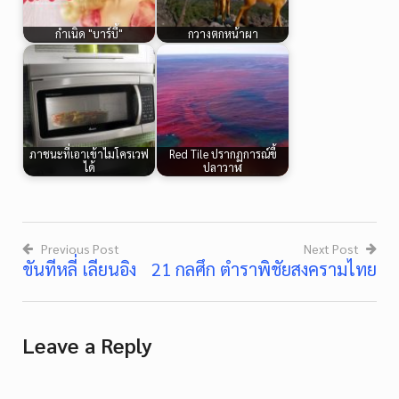
กำเนิด "บาร์บี้"
กวางตกหน้าผา
ภาชนะที่เอาเข้าไมโครเวฟ
Red Tile ปรากฏการณ์ขี้
ได้
ปลาวาฬ
Previous Post
Next Post
ขันทีหลี่ เลียนอิง
21 กลศึก ตำราพิชัยสงครามไทย
Post
navigation
Leave a Reply