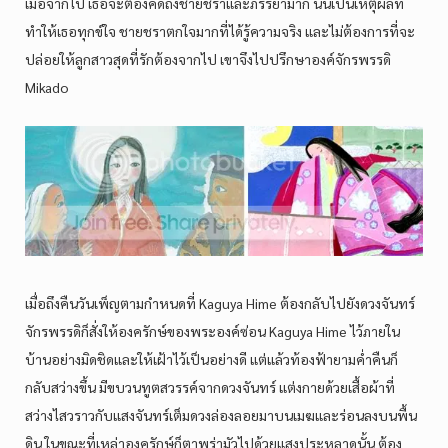
เมื่อจากไป เธอจะต้องคิดถึงชายชราและภรรยามาก นั่นเป็นเหตุผลที่
ทำให้เธอทุกข์ใจ ชายชราตกใจมากที่ได้รู้ความจริง และไม่ต้องการที่จะ
ปล่อยให้ลูกสาวสุดที่รักต้องจากไป เขาจึงไปปรึกษาองค์จักรพรรดิ
Mikado
เมื่อถึงคืนวันเพ็ญตามกำหนดที่ Kaguya Hime ต้องกลับไปยังดวงจันทร์
จักรพรรดิก็สั่งให้องครักษ์ของพระองค์ซ่อน Kaguya Hime ไว้ภายใน
บ้านอย่างมิดชิดและให้เฝ้าไว้เป็นอย่างดี แต่แล้วท้องฟ้ายามค่ำคืนก็
กลับสว่างขึ้น มีขบวนทูตสวรรค์จากดวงจันทร์ แต่งกายด้วยเสื้อผ้าที่
สว่างไสวราวกับแสงจันทร์เต็มดวงล่องลอยมาบนเมฆและร่อนลงบนพื้น
ดิน ในขณะที่เหล่าองครักษ์ก็ตาพร่ามัวไปด้วยแสงประหลาดนั้น ต้อง