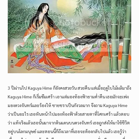
3 ปีผ่านไป Kaguya Hime ก็ยังคงสวยวัน สวยคืน แต่เมื่อฤดูใบไม้ผลิมาถึง
Kaguya Hime ก็เริ่มซึมเศร้า เอาแต่มองท้องฟ้ายามค่ำคืน เธอมักจะเพ่ง
มองดวงจันทร์และร้องไห้ ชายชราเป็นกังวลมาก จึงถาม Kaguya Hime
ว่าเป็นอะไร เธอหันหน้าไปมองท้องฟ้าด้วยสายตาที่โศกเศร้า แล้วตอบ
ว่า แท้จริงแล้วเธอนั้นมาจากดินแดนบนดวงจันทร์ เธอถูกส่งให้มาใช้ชีวิต
อยู่บนโลกมนุษย์ และตอนนี้ก็ถึงเวลาที่เธอจะต้องกลับไปแล้ว เธอรู้ว่า