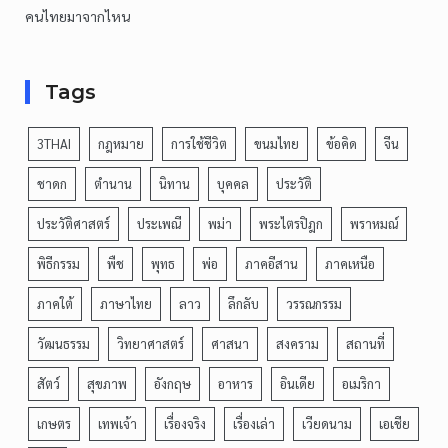
คนไทยมาจากไหน
Tags
3THAI
กฎหมาย
การใช้ชีวิต
ขนมไทย
ข้อคิด
จีน
ชาดก
ตำนาน
นิทาน
บุคคล
ประวัติ
ประวัติศาสตร์
ประเพณี
พม่า
พระไตรปิฎก
พราหมณ์
พิธีกรรม
พืช
พุทธ
พ่อ
ภาคอีสาน
ภาคเหนือ
ภาคใต้
ภาษาไทย
ลาว
ลึกลับ
วรรณกรรม
วัฒนธรรม
วิทยาศาสตร์
ศาสนา
สงคราม
สถานที่
สัตว์
สุขภาพ
อังกฤษ
อาหาร
อินเดีย
อเมริกา
เกษตร
เทพเจ้า
เรื่องจริง
เรื่องเล่า
เวียดนาม
เอเชีย