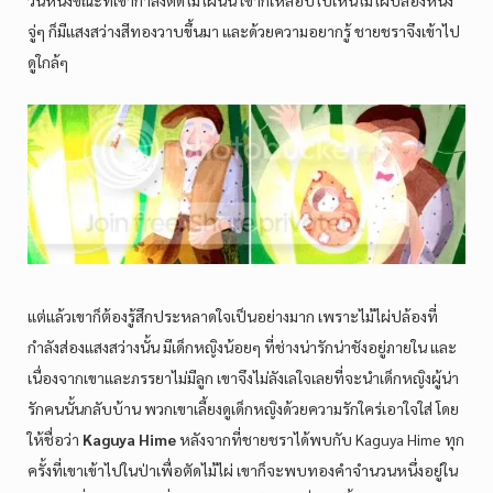
วันหนึ่งขณะที่เขากำลังตัดไม้ไผ่นั้น เขาก็เหลือบไปเห็นไม้ไผ่ปล้องหนึ่ง
จู่ๆ ก็มีแสงสว่างสีทองวาบขึ้นมา และด้วยความอยากรู้ ชายชราจึงเข้าไป
ดูใกล้ๆ
แต่แล้วเขาก็ต้องรู้สึกประหลาดใจเป็นอย่างมาก เพราะไม้ไผ่ปล้องที่
กำลังส่องแสงสว่างนั้น มีเด็กหญิงน้อยๆ ที่ช่างน่ารักน่าชังอยู่ภายใน และ
เนื่องจากเขาและภรรยาไม่มีลูก เขาจึงไม่ลังเลใจเลยที่จะนำเด็กหญิงผู้น่า
รักคนนั้นกลับบ้าน พวกเขาเลี้ยงดูเด็กหญิงด้วยความรักใคร่เอาใจใส่ โดย
ให้ชื่อว่า
Kaguya Hime
หลังจากที่ชายชราได้พบกับ Kaguya Hime ทุก
ครั้งที่เขาเข้าไปในป่าเพื่อตัดไม้ไผ่ เขาก็จะพบทองคำจำนวนหนึ่งอยู่ใน