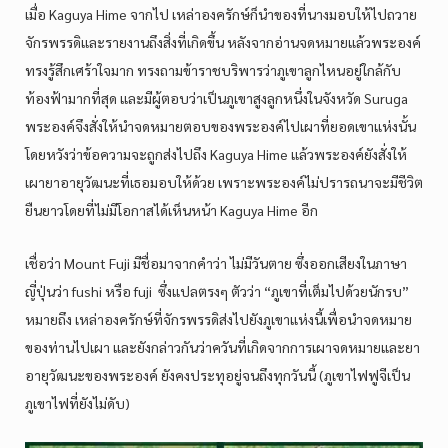
เมื่อ Kaguya Hime จากไป เหล่าองครักษ์ก็นำของที่นางมอบให้ไปถวาย
จักรพรรดิและรายงานถึงสิ่งที่เกิดขึ้น หลังจากอ่านจดหมายแล้วพระองค์
ทรงรู้สึกเศร้าใจมาก ทรงถามข้าราชบริพารว่าภูเขาลูกไหนอยู่ใกล้กับ
ท้องฟ้ามากที่สุด และมีผู้ตอบว่าเป็นภูเขาสูงลูกหนึ่งในจังหวัด Suruga
พระองค์จึงสั่งให้นำจดหมายตอบของพระองค์ไปเผาที่ยอดเขาแห่งนั้น
โดยหวังว่าข้อความจะถูกส่งไปถึง Kaguya Hime แล้วพระองค์ยังสั่งให้
เผายาอายุวัฒนะที่เธอมอบให้ด้วย เพราะพระองค์ไม่ปรารถนาจะมีชีวิต
ยืนยาวโดยที่ไม่มีโอกาสได้เห็นหน้า Kaguya Hime อีก
เชื่อว่า Mount Fuji มีชื่อมาจากคำว่า ไม่มีวันตาย ซึ่งออกเสียงในภาษา
ญี่ปุ่นว่า fushi หรือ fuji ซึ่งแปลตรงๆ ตัวว่า “ภูเขาที่เต็มไปด้วยนักรบ”
หมายถึง เหล่าองครักษ์ที่จักรพรรดิส่งไปยังภูเขาแห่งนี้เพื่อนำจดหมาย
ของท่านไปเผา และยังกล่าวกันว่าควันที่เกิดจากการเผาจดหมายและยา
อายุวัฒนะของพระองค์ ยังคงประทุอยู่จนถึงทุกวันนี้ (ภูเขาไฟฟูจีเป็น
ภูเขาไฟที่ยังไม่ดับ)