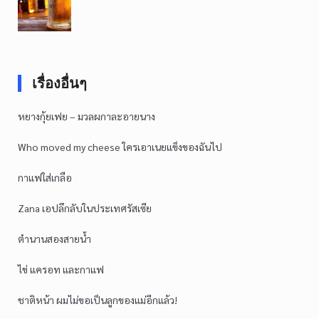
เรื่องอื่นๆ
หยางกุ้ยเฟย – มวลผกาละอายนาง
Who moved my cheese ใครเอาเนยแข็งของฉันไป
กาแฟใส่เกลือ
Zana เอปลึกลับในประเทศรัสเซีย
ตำนานสองสายน้ำ
ไข่ แครอท และกาแฟ
ชาติหน้า ผมไม่ขอเป็นลูกของแม่อีกแล้ว!