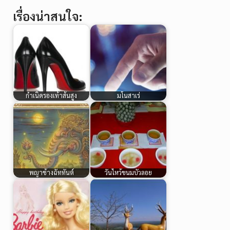
เรื่องน่าสนใจ:
กำเนิดรองเท้าส้นสูง
มโนสาเร่
พญาช้างฉัททันต์
วันไหว้ขนมบัวลอย