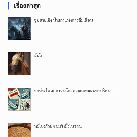
เรื่องล่าสุด
ซุปยายเมิ่ง น้ำแกงแห่งการลืมเลือน
ฉันโง่
จอห์น โด และ เจน โด- คุณและคุณนายปริศนา
หมี่เชงก้วย ขนมรังผึ้งโบราณ