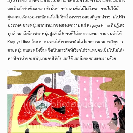
มีรูปร่างหน้าตางดงามภายในเวลาไม่กี่เดือนเท่านั้น ความงามของเธออาจ
จะเป็นภัยกับตัวเธอเอง ดังนั้นชายชราคนตัดไม้ไผ่จึงพยายามไม่ให้มี
ผู้คนพบเห็นเธอมากนัก แต่ในไม่ช้าเรื่องราวของเธอก็ถูกกล่าวขานไปทั่ว
ประเทศ ชายหนุ่มมากมายมาขอเธอแต่งงาน แต่ Kaguya Hime ก็ปฏิเสธ
ทุกคำขอ มีเพียงชายหนุ่มสูงศักดิ์ 5 คนที่ไม่ละความพยายาม จนทำให้
Kaguya Hime ต้องหาหนทางให้พวกเขาตัดใจ โดยการขอของขวัญจาก
ชายหนุ่มคนละหนึ่งชิ้น (ซึ่งเป็นภารกิจที่เรียกได้ว่าแทบจะเป็นไปไม่ได้)
หากใครนำของขวัญมามอบให้กับเธอได้ เธอจึงจะยอมแต่งงานด้วย