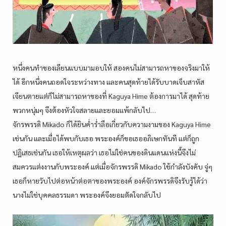
หนึ่งคนทำของเลียนแบบมามอบให้ สองคนไม่สามารถหาของจริงมาให้
ได้ อีกหนึ่งคนถอดใจระหว่างทาง และคนสุดท้ายได้รับบาดเจ็บสาหัส
เจียนตายแต่ก็ไม่สามารถหาของที่ Kaguya Hime ต้องการมาได้ สุดท้าย
พวกหนุ่มๆ จึงต้องหัวใจสลายและยอมแพ้กลับไป…
จักรพรรดิ Mikado ก็ได้ยินค่ำร่ำลือเกี่ยวกับความงามของ Kaguya Hime
เช่นกัน และเมื่อได้พบกับเธอ พระองค์ก็ขอเธออภิเษกทันที แต่ก็ถูก
ปฏิเสธเช่นกัน เธอให้เหตุผลว่า เธอไม่ใช่คนของดินแดนแห่งนี้จึงไม่
สมควรแต่งงานกับพระองค์ แต่เมื่อจักรพรรดิ Mikado ใช้กำลังบังคับ จู่ๆ
เธอก็หายวับไปต่อหน้าต่อตาของพระองค์ องค์จักรพรรดิจึงรับรู้ได้ว่า
นางไม่ใช่บุคคลธรรมดา พระองค์จึงยอมตัดใจกลับไป