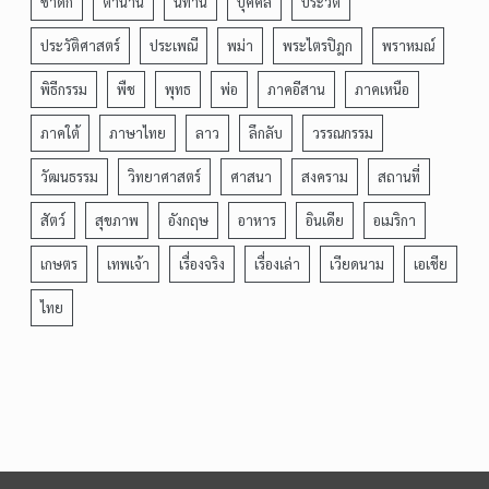
ชาดก
ตำนาน
นิทาน
บุคคล
ประวัติ
ประวัติศาสตร์
ประเพณี
พม่า
พระไตรปิฎก
พราหมณ์
พิธีกรรม
พืช
พุทธ
พ่อ
ภาคอีสาน
ภาคเหนือ
ภาคใต้
ภาษาไทย
ลาว
ลึกลับ
วรรณกรรม
วัฒนธรรม
วิทยาศาสตร์
ศาสนา
สงคราม
สถานที่
สัตว์
สุขภาพ
อังกฤษ
อาหาร
อินเดีย
อเมริกา
เกษตร
เทพเจ้า
เรื่องจริง
เรื่องเล่า
เวียดนาม
เอเชีย
ไทย