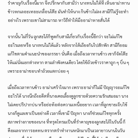
รำคาญกับเรื่องนี้มาก จึงปรึกษากับสามีว่า นางทนไม่ได้ที่ เห็นอาม่าทาน
ข้าวหกเลอะเทอะเกลื่อนโต๊ะ มันทำให้นาง กินข้าวไม่ลง สามีก็ไม่รู้จะทำ
อย่างไร เพราะเขาไม่สามารถ หาวิธีทำให้มืออาม่าหายสั่นได้
จากนั้น ไม่กี่วัน ลูกสะใภ้ก็พูดกับสามีเกี่ยวกับเรื่องนี้อีกว่า จะไม่แก้ไข
อะไรเลยหรือ นางทนไม่ได้แล้ว หลังจากโต้เถียงกันไปสักพัก สามีก็ยอม
แก้ไขตามคำแนะนำของภรรยา นั่นคือ เมื่อถึงเวลาทานข้าว เขาก็จัดโต๊ะ
ให้แม่นั่งแยกต่างหาก ตามลำพังคนเดียว โดยใช้ถ้วยข้าวราคาถูก ๆ บิ่น ๆ
เพราะอาม่าชอบทำถ้วยแตกบ่อย ๆ
เมื่อถึงเวลาทานข้าว อาม่าเศร้าใจมาก เพราะอาม่าก็ไม่มี ปัญญาจะแก้ไข
อะไรได้ นางนึกถึงอดีตที่นางเคยเลี้ยงดูลูกชายด้วยความรักเสมอมา นาง
ไม่เคยปริปากบ่น หรือย่อท้อต่อความเหนื่อยยาก เวลาที่ลูกชายเจ็บไข้
นางก็ดูแลเขาเป็นอย่างดี เวลาที่เขามี ปัญหา นางก็ช่วยแก้ไขทุกครั้ง
สภาพร่างกายของนาง ที่ทรุดโทรมเป็นที่รำคาญของลูกสะใภ้ในวันนี้ ก็
คือผลจากการอดทน ตรากตรำทำงานหนักมาเป็นเวลายาวนานในวัน