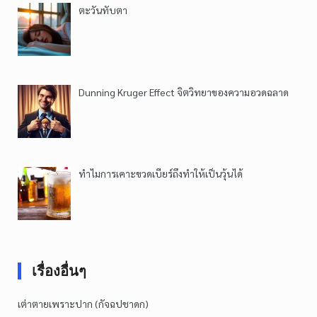
ตะวันทับตา
Dunning Kruger Effect จิตวิทยาของความอวดฉลาด
ทำไมการเคาะขวดเบียร์ถึงทำให้เป็นวุ้นได้
เรื่องอื่นๆ
เต่าตายเพราะปาก (กัจฉปชาดก)