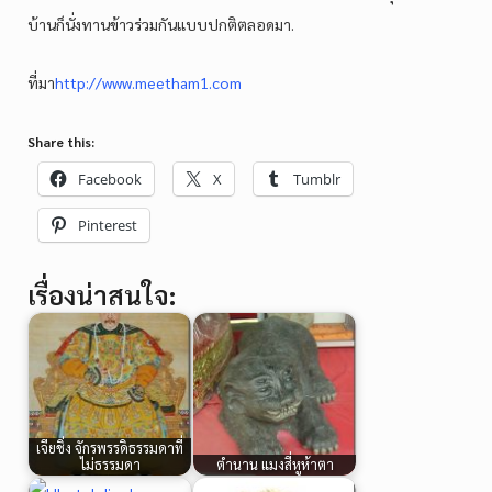
บ้านก็นั่งทานข้าวร่วมกันแบบปกติตลอดมา.
ที่มา
http://www.meetham1.com
Share this:
Facebook
X
Tumblr
Pinterest
เรื่องน่าสนใจ:
เจียชิ่ง จักรพรรดิธรรมดาที่
ไม่ธรรมดา
ตำนาน แมงสี่หูห้าตา