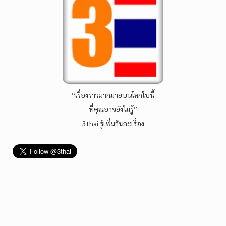
“เรื่องราวมากมายบนโลกใบนี้
ที่คุณอาจยังไม่รู้”
3thai รู้เพิ่มวันละเรื่อง