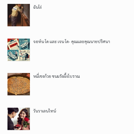
ฉันโง่
จอห์น โด และ เจน โด- คุณและคุณนายปริศนา
หมี่เชงก้วย ขนมรังผึ้งโบราณ
วันวาเลนไทน์