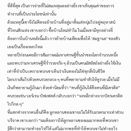
ที่ดีที่สุด เป็นการจ่ายที่ไม่สมเหตุผลอย่างยิ่ง เขาเห็นคุณค่าของการ
ทำงานที่เป็นประโยชน์เท่านั้น
ด้วยเหตุนี้เขาจึงไม่คิดจะย้ายบ้านที่อยู่มาตั้งแต่หนุ่มไปอยู่คฤหาสน์
ที่ไหนสักแห่ง เขาบอกว่า ซื้อบ้านใหม่ทำไม ในเมื่อเขามีทุกอย่างที่
ต้องการในบ้านหลังนี้แล้ว การย้ายบ้านเพียงเพื่อให้ ‘สมฐานะ’ ของตัว
เองเป็นเรื่องเหลวไหล
หลายปีก่อนเคยมีการสัมภาษณ์มหาเศรษฐีชั้นนำของโลกจำนวนหนึ่ง
และพบว่ามหาเศรษฐีที่ร่ำรวยจริง ๆ ล้วนเป็นคนมัสยัสถ์อย่างยิ่ง ใช้เงิน
เท่าที่จำเป็น เพราะพวกเขาเห็นว่าเงินทองไม่ใช่ทุกสิ่งในชีวิต
โลกเราเต็มไปด้วยคนรวยกลวง ๆ คนที่พยายามทำตัวให้ดูรวย เมื่อไม่มี
เงินก็พยายามกู้เงินมา ด้วยค่านิยมที่ว่า “คนที่กู้เงินได้คือคนที่มีเครดิต”
คนรวยเช่น วอร์เรน บัฟเฟตต์ กลับบอกว่า “จงหลีกห่างจากบัตรเครดิต
ไปไกล ๆ”
ที่แตกต่างจากคนอื่นก็คือ ลูกหลานของเขาจะไม่ได้รับมรดกมากเท่าส่วน
บริจาค เขาบอกว่า “ผมต้องการให้ลูกหลานของผมมากพอที่พวกเขา
รู้สึกว่าสามารถทำอะไรก็ได้ แต่ไม่มากพอที่ทำให้พวกเขาไม่ทำอะไร