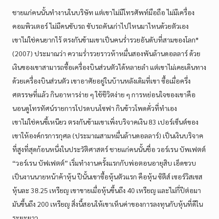
ชายแก่คนนั้นทำงานในบริษัท แต่เขาไม่มีโทรศัพท์มือถือ ไม่มีเครื่อง
คอมพิวเตอร์ ไม่มีคนขับรถ ขับรถคันเก่าไปไหนมาไหนด้วยตัวเอง
เขาไม่ใช่คนยากไร้ ตรงกันข้ามเขาเป็นคนร่ำรวยอันดับที่สามของโลก*
(2007) ประมาณว่า ความร่ำรวยราวห้าหมื่นสองพันล้านดอลลาร์ ด้วย
เงินของเขาสามารถซื้อเครื่องบินส่วนตัวได้หลายลำ แต่เขาไม่เคยเดินทาง
ด้วยเครื่องบินส่วนตัว เขาอาศัยอยู่ในบ้านหลังเดิมที่เขา ซื้อเมื่อครึ่ง
ศตรรษที่แล้ว กินอาหารง่าย ๆ ใช้ชีวิตง่าย ๆ การหย่อนใจของเขาคือ
นอนดูโทรทัศน์รายการโปรดบนโซฟา กินข้าวโพดคั่วที่ทำเอง
เขาไม่ใช่คนขี้เหนียว ตรงกันข้ามเขาเพิ่งบริจาคเงิน 83 เปอร์เซ็นต์ของ
เขาให้องค์กรการกุศล (ประมาณสามหมื่นล้านดอลลาร์) เป็นเงินบริจาค
ที่สูงที่สุดก้อนหนึ่งในประวัติศาสตร์ ชายแก่คนนั้นชื่อ วอร์เรน บัพเฟตต์
“วอร์เรน บัฟเฟตต์” เริ่มทำงานครั้งแรกกับพ่อตอนอายุสิบ เอ็ดขวบ
เป็นงานนายหน้าค้าหุ้น ปีนั้นเขาซื้อหุ้นตัวแรก คือหุ้น ซิตีส์ เซอร์วิสเซส
หุ้นละ 38.25 เหรียญ เขาขายเมื่อหุ้นขึ้นถึง 40 เหรียญ และไม่กี่ปีต่อมา
มันขึ้นถึง 200 เหรียญ สิ่งนี้สอนให้เขาเห็นค่าของการลงทุนกับหุ้นที่ดีใน
ระยะยาว