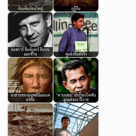
ก้อนหินก้อนใหญ่
กุฎีจีน
ออสการ์ ชินด์เลอร์ สินบน
แลกชีวิต
คู่แข่งที่แท้จริง
อวสานของมนุษย์นีแอนเด
"ดาบแชน" นักกู้ระเบิดพัน
อร์ทัล
ลูกแห่งนราธิวาส