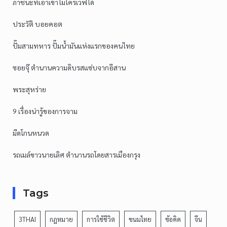
ภาชนะที่เอาเข้าไมโครเวฟได้
ประวัติ บอยคอต
ปั๊มสามทหาร ปั๊มน้ำมันแห่งแรกของคนไทย
ซอยจุ๊ ตำนานความดิบรสแซ่บจากอีสาน
พระสุหร่าย
9 เรื่องน่ารู้ของการจาม
มีดโกนหนวด
รถเมล์ขาวนายเลิศ ตำนานรถโดยสารเมืองกรุง
Tags
3THAI
กฎหมาย
การใช้ชีวิต
ขนมไทย
ข้อคิด
จีน