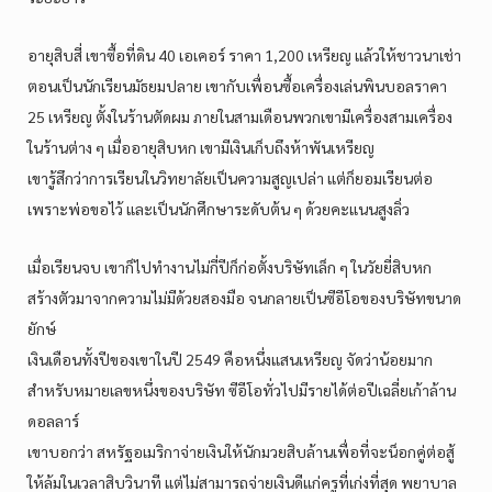
อายุสิบสี่ เขาซื้อที่ดิน 40 เอเคอร์ ราคา 1,200 เหรียญ แล้วให้ชาวนาเช่า
ตอนเป็นนักเรียนมัธยมปลาย เขากับเพื่อนซื้อเครื่องเล่นพินบอลราคา
25 เหรียญ ตั้งในร้านตัดผม ภายในสามเดือนพวกเขามีเครื่องสามเครื่อง
ในร้านต่าง ๆ เมื่ออายุสิบหก เขามีเงินเก็บถึงห้าพันเหรียญ
เขารู้สึกว่าการเรียนในวิทยาลัยเป็นความสูญเปล่า แต่ก็ยอมเรียนต่อ
เพราะพ่อขอไว้ และเป็นนักศึกษาระดับต้น ๆ ด้วยคะแนนสูงลิ่ว
เมื่อเรียนจบ เขาก็ไปทำงานไม่กี่ปีก็ก่อตั้งบริษัทเล็ก ๆ ในวัยยี่สิบหก
สร้างตัวมาจากความไม่มีด้วยสองมือ จนกลายเป็นซีอีโอของบริษัทขนาด
ยักษ์
เงินเดือนทั้งปีของเขาในปี 2549 คือหนึ่งแสนเหรียญ จัดว่าน้อยมาก
สำหรับหมายเลขหนึ่งของบริษัท ซีอีโอทั่วไปมีรายได้ต่อปีเฉลี่ยเก้าล้าน
ดอลลาร์
เขาบอกว่า สหรัฐอเมริกาจ่ายเงินให้นักมวยสิบล้านเพื่อที่จะน็อกคู่ต่อสู้
ให้ล้มในเวลาสิบวินาที แต่ไม่สามารถจ่ายเงินดีแก่ครูที่เก่งที่สุด พยาบาล