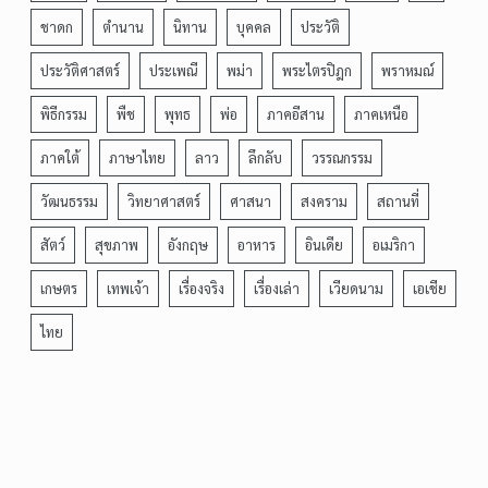
ชาดก
ตำนาน
นิทาน
บุคคล
ประวัติ
ประวัติศาสตร์
ประเพณี
พม่า
พระไตรปิฎก
พราหมณ์
พิธีกรรม
พืช
พุทธ
พ่อ
ภาคอีสาน
ภาคเหนือ
ภาคใต้
ภาษาไทย
ลาว
ลึกลับ
วรรณกรรม
วัฒนธรรม
วิทยาศาสตร์
ศาสนา
สงคราม
สถานที่
สัตว์
สุขภาพ
อังกฤษ
อาหาร
อินเดีย
อเมริกา
เกษตร
เทพเจ้า
เรื่องจริง
เรื่องเล่า
เวียดนาม
เอเชีย
ไทย