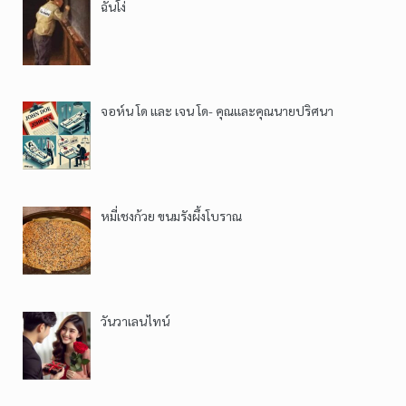
ฉันโง่
จอห์น โด และ เจน โด- คุณและคุณนายปริศนา
หมี่เชงก้วย ขนมรังผึ้งโบราณ
วันวาเลนไทน์