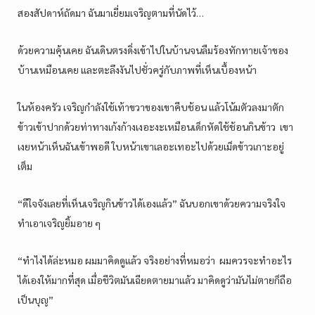
สองสัปดาห์ถัดมา ฉันมาเยี่ยมเจริญตามที่นัดไว้…
ด้วยความคุ้นเคย ฉันเดินตรงดิ่งเข้าไปในบ้านจนลืมร้องทักทายเจ้าของ
บ้านเหมือนเคย และตะลึงงันไปชั่วครู่กับภาพที่เห็นเบื้องหน้า
ในห้องครัว เจริญกำลังใช้เท้าขวาของเขาคีบช้อน แล้วโน้มตัวลงมาตัก
ข้าวเข้าปากด้วยท่าทางเก้งก้างเงอะงะเหมือนเด็กหัดใช้ช้อนกินข้าว เขา
เงยหน้าเห็นฉันเข้าพอดี ใบหน้าเขาเลอะเทอะไปด้วยเม็ดข้าวเกาะอยู่
เต็ม
“ดีใจจังเลยที่เห็นเจริญกินข้าวได้เองแล้ว” ฉันบอกเขาด้วยความจริงใจ
ทำเอาเจริญยิ้มอาย ๆ
“ทำไงได้ล่ะหมอ ผมมาคิดดูแล้ว จริงอย่างที่หมอว่า ผมควรจะทำอะไร
ได้เองให้มากที่สุด เมื่อชีวิตมันเฉียดตายมาแล้ว มาคิดดูว่ามันไม่ตายก็ถือ
เป็นบุญ”