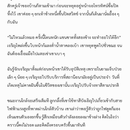
สักครู่เจ้าของบ้านก็ตามเข้ามา ก่อนจะหยุดอยู่หน้าจอโทรทัศน์ซึ่งเปิด
ทิ้งไว้ เขาค่อย ๆ ยกเท้าข้างหนึ่งขึ้นปิดสวิตช์ จากนั้นก็เดินมานั่งเยื้อง ๆ
กับฉัน
“ไม่ไหวแล้วหมอ ครั้งนี้โดนหนัก แขนขาดทั้งสองข้าง จะทำอะไรได้อีก”
เจริญโพล่งขึ้น ใบหน้าก้มลงต่ำน้ำตาคลอเบ้า เขาหยุดพูดไปชั่วขณะ จน
ฉันต้องเอื้อมมือไปแตะเข่าเขาเบา ๆ
ฉันรู้จักเจริญมาตั้งแต่ก่อนหน้าเขาได้รับอุบัติเหตุ เพราะในยามเจ็บป่วย
เล็ก ๆ น้อย ๆ เจริญจะไปรับบริการที่สถานีอนามัยอยู่เป็นประจำ วันที่
เกิดเหตุไม่คาดฝันขึ้นในชีวิตของเขานั้น เจริญไปรับจ้างทาสีตามปรกติ
ขณะงานใกล้จะเสร็จเต็มที ลูกกลิ้งที่เขาใช้ทาสีบังเอิญไปเกี่ยวเข้ากับสาย
ไฟฟ้าแรงสูงที่พาดผ่านใกล้ตัวบ้าน เขาเล่าว่าพอรู้ตัวว่าถูกไฟดูดก็มอง
เห็นแขนตัวเองยกขึ้น รู้สึกเหมือนตัวกำลังลอยลงมาข้างล่าง คิดในใจว่า
คราวนี้คงไม่รอด และคิดถึงครอบครัวขึ้นมาทันที