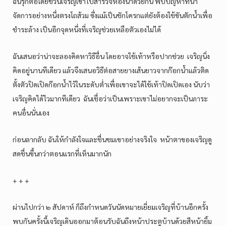
ฉันรุกต่อโดยชวนเจริญเข้าไปสำรวจห้องน้ำด้วยกัน พบปัญหาที่น่า
จัดการอย่างหนึ่งตรงโถส้วม ซึ่งแม้เป็นชักโครกแต่ยังต้องใช้ขันตักน้ำเพื่อ
ชำระล้าง เป็นอีกจุดหนึ่งที่เจริญช่วยเหลือตัวเองไม่ได้
ฉันเสนอว่าน่าจะลองคิดหาวิธีอื่น โดยอาจใช้เท้าหรือปากช่วย เจริญนิ่ง
คิดอยู่นานทีเดียว แล้วจึงเสนอวิธีต่อสายยางเส้นยาวจากก๊อกน้ำแล้วติด
ตั้งตัวปิดเปิดก๊อกน้ำไว้ในระดับต่ำเพื่อเขาจะได้ใช้เท้าปิดเปิดเอง นับว่า
เจริญคิดได้ไวมากทีเดียว ฉันเชื่อว่าเป็นเพราะเขาไม่อยากจะเป็นภาระ
คนอื่นนั่นเอง
ก่อนลากลับ ฉันให้กำลังใจและชื่นชมเขาอย่างจริงใจ หน้าตาของเจริญดู
สดชื่นขึ้นกว่าตอนแรกที่เห็นมากนัก
+ + +
ผ่านไปกว่า ๒ สัปดาห์ ก็ถึงกำหนดวันนัดหมายเยี่ยมเจริญที่บ้านอีกครั้ง
พบกันครั้งนี้เจริญเดินออกมาต้อนรับฉันถึงหน้าประตูบ้านด้วยสีหน้ายิ้ม