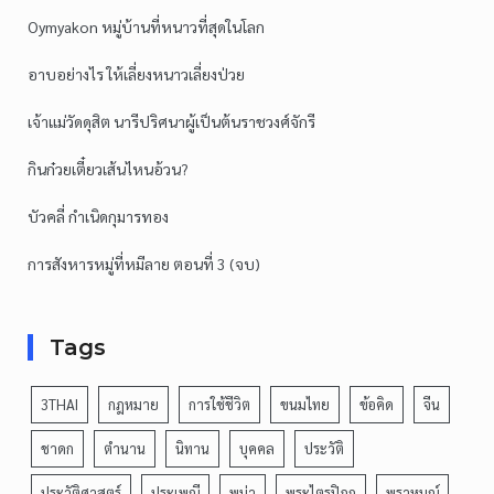
Oymyakon หมู่บ้านที่หนาวที่สุดในโลก
อาบอย่างไร ให้เลี่ยงหนาวเลี่ยงป่วย
เจ้าแม่วัดดุสิต นารีปริศนาผู้เป็นต้นราชวงศ์จักรี
กินก๋วยเตี๋ยวเส้นไหนอ้วน?
บัวคลี่ กำเนิดกุมารทอง
การสังหารหมู่ที่หมีลาย ตอนที่ 3 (จบ)
Tags
3THAI
กฎหมาย
การใช้ชีวิต
ขนมไทย
ข้อคิด
จีน
ชาดก
ตำนาน
นิทาน
บุคคล
ประวัติ
ประวัติศาสตร์
ประเพณี
พม่า
พระไตรปิฎก
พราหมณ์