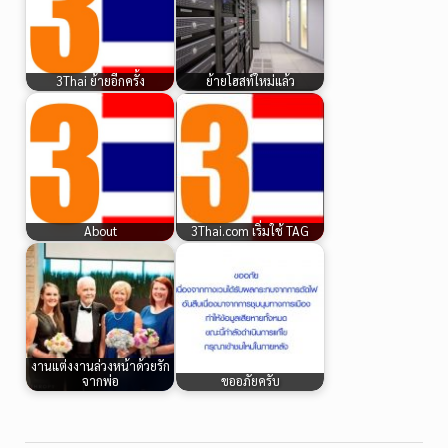
3Thai ย้ายอีกครั้ง
ย้ายโฮสท์ใหม่แล้ว
About
3Thai.com เริ่มใช้ TAG
งานแต่งงานล่วงหน้าด้วยรัก
จากพ่อ
ขออภัยครับ