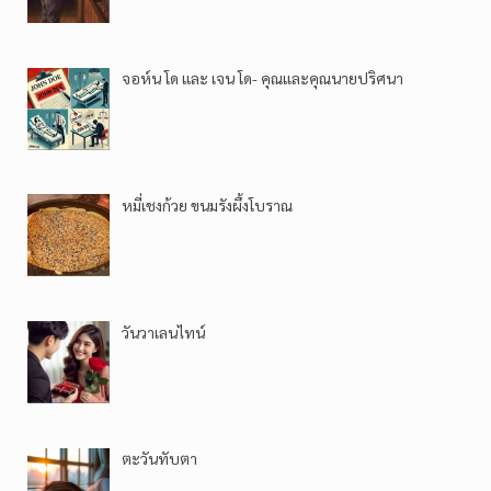
จอห์น โด และ เจน โด- คุณและคุณนายปริศนา
หมี่เชงก้วย ขนมรังผึ้งโบราณ
วันวาเลนไทน์
ตะวันทับตา