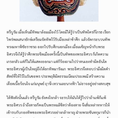
ตรีบูรัม เมื่อเห็นมีทัพมาล้อมเมืองไว้ โดยมิได้รู้ว่าเป็นทัพใครก็โกรธ เรียก
ไพร่พลเสนายักษ์เตรียมจัดทัพไว้รับมือเหล่าข้าศึก แล้วจัดกระบวนทัพ
ทรงมหาพิชัยราชรถ ออกไปรับศึกนอกเมือง เมื่อเผชิญหน้ากับพระ
อิศวรจึงได้รู้ว่าศึกพระชิดเมืองครั้งนี้เป็นทัพของพระอิศวร ก็เกิดความ
เกรงกลัว แต่ก็ไม่ได้แสดงออกมา แต่ก็ร้องถามไปว่าตนเองทำผิดอันใด
พระอิศวรผู้เป็นใหญ่ถึงได้ยกทัพมารังแก พระอิศวรจึงตอบว่ามึงผิดคำ
สัตย์ที่ให้ไว้ในวันขอพร ประพฤติผิดธรรมเนียมประเพณี สร้างความ
เดือดเนื้อร้อนใจ แก่มนุษย์ ฤาษี เทวาและนางฟ้า ไม่อาจอยู่อย่างสงบสุข
ได้ฟังดังนั้นแล้ว ตรีบูรัม ยังคงใจกล้า จะรบให้มันได้รู้ไปว่าถ้าแพ้ก็แพ้
พระอิศวร ถ้าถึงตายก็คงเป็นพรหมลิขิตว่าต้องตาย จึงสั่งเหล่าทหารให้
เข้ารบกับกองทัพของพระอิศวรอย่างกล้าหาญ ฝ่ายพระขันทกุมารก็นำ