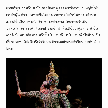
ฝ่ายตรีบูรัมกลับถึงนครโสฬส ก็ผิดคำพูดต่อพระอิศวร ประพฤติชั่วไม่
เกรงใจผู้ใด ด้วยการเหาะขึ้นไปบนสรวงสวรรค์แล้วบังคับนางฟ้านาง
สวรรค์ซึ่งเป็นบาทบริจาริกา ของเหล่าเทวดาให้มาร่วมรักเป็น
บาทบริจาริกาของตน ในทุกสวรรค์ชั้นฟ้า ตั้งแต่ชั้นจาตุมหาราช ชั้น
ดาวดึงส์ ยามา ดุสิต ล่วงไปถึงชั้น นิมมานรดี ปรนิมมานรดี ก็ไม่มีว่างเว้น
เที่ยวประพฤติบังคับเริงรักกับนางฟ้าจนสมใจตนแล้วจึงเหาะกลับเมือง
โสฬส