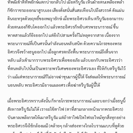
ทัพผีเข้าตีทัพยักษ์แตกบ่ายกลับไป เมื่อตรีบูรัม เห็นฝ่ายตนเพลี่ยงพล้ำ
ก็ชักราชรถออกมาสูรบเอง เสียงดั่งสนั่นสั่นสะเทือนไปถึงสวรรค์ ดังแผ่น
ดินจะทรุดด้วยฤทธิ์ของพญายักษ์ เมื่อพระอิศวรเห็น ตรีบูรัมออกมารบ
ด้วยตนเองก็ขับโคออกไป แล้วพระอิศวรก็หยิบศรพระนารายณ์ ขึ้น
พาดสายแล้วก็ยิงออกไป แต่ยิงไปสามครั้งก้ไม่หลุดจากสาย เนื่องจาก
พระนารายณ์ที่เป็นศรนั้นกำลังนอนหลับสนิท ด้วยความโกรธของพระ
อิศวรจึงขว้างธนูออกไป เมื่อลูกศรตกถึงพื้น พระนารายณ์ถึงตื่นจาก
หลับ แล้วเข้ามากราบพระอิศวรเพื่อขออภัย แล้วบอกกับพระอิศวรว่า
ที่ตนหลับไปนั้นเป็นเพราะพรวิเศษของพระอิศวรเอง ที่ให้กับตรีบูรัมไว้
ว่า แม้แต่พระนารายณ์ก็ไม่อาจฆ่าขุนมารผู้นี้ได้ จึงส่งผลให้พระนารายณ์
นอนหลับ พระอิศวรมิอาจแผลงศร เพื่อฆ่าตรีบูรัมผู้นี้ได้
เมื่อพระอิศวรทราบดังนั้น ก็หายโกรธพระนารายณ์ และบอกว่าเมื่อธนูนี้
สังหารตรีบูรัมไม่ได้ เราจะใช้ตาไฟ (ตาที่สามกลางหน้าผากพระอิศวร)
บันดาลเพลิงกรดให้เผาตรีบูรัม แต่ถ้าตาไฟเปิดไฟจะไหม้ทุกสิ่งทุกอย่าง
พระอิศวรจึงใช้กล้องมณี (คล้ายๆ กล้างส่องทางไกลโบราณแบบที่ดูด้วย