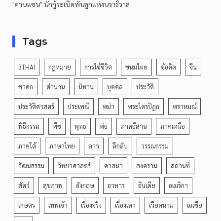
"ดาบแชน" นักกู้ระเบิดพันลูกแห่งนราธิวาส
Tags
3THAI
กฎหมาย
การใช้ชีวิต
ขนมไทย
ข้อคิด
จีน
ชาดก
ตำนาน
นิทาน
บุคคล
ประวัติ
ประวัติศาสตร์
ประเพณี
พม่า
พระไตรปิฎก
พราหมณ์
พิธีกรรม
พืช
พุทธ
พ่อ
ภาคอีสาน
ภาคเหนือ
ภาคใต้
ภาษาไทย
ลาว
ลึกลับ
วรรณกรรม
วัฒนธรรม
วิทยาศาสตร์
ศาสนา
สงคราม
สถานที่
สัตว์
สุขภาพ
อังกฤษ
อาหาร
อินเดีย
อเมริกา
เกษตร
เทพเจ้า
เรื่องจริง
เรื่องเล่า
เวียดนาม
เอเชีย