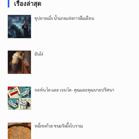
เรื่องล่าสุด
ซุปยายเมิ่ง น้ำแกงแห่งการลืมเลือน
ฉันโง่
จอห์น โด และ เจน โด- คุณและคุณนายปริศนา
หมี่เชงก้วย ขนมรังผึ้งโบราณ