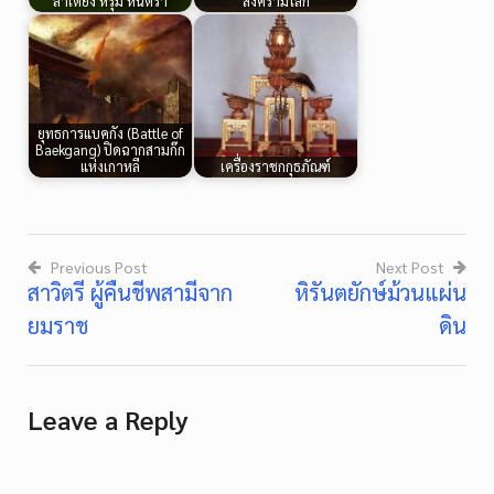
ล่าเตียง หรุ่ม หันตรา
สงครามโลก
ยุทธการแบคกัง (Battle of
Baekgang) ปิดฉากสามก๊ก
แห่งเกาหลี
เครื่องราชกกุธภัณฑ์
Previous Post
Next Post
สาวิตรี ผู้คืนชีพสามีจาก
หิรันตยักษ์ม้วนแผ่น
Post
ยมราช
ดิน
navigation
Leave a Reply