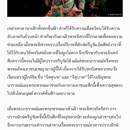
เหล่าเทวดานางฟ้าทั้งหกชั้นฟ้า ต่างก็ได้รับความเดือดร้อน ได้รับความ
อับอายกันถ้วนหน้า ต่างก็พากันมาเฝ้าพระอิศวรที่ไกรลาสเพื่อขอความ
ช่วยเหลือ เมื่อพระอิศวรทราบเรื่องก็โกรธที่ยักษ์ตรีบูรัม ผิดสัตย์วาจาที่
ให้ไว้กับตน ใช้พรวิเศษในทางที่ไม่ถูกไม่ควร จึงปรึกษากับพระอินทร์
ศึกคราวนี้คงจะไม่มีผู้ใดปราบตรีบูรัมได้ แม้แต่พระนารายณ์หรือพระ
พรหมก็คงเอาชนะพญามารผู้นี้ได้ เนื่องจากได้รับพรวิเศษจากตน จึง
เรียกเทวาผู้ใกล้ชิด ชื่อ “จิตตุบท” และ “จิตุบาท” ให้ไปเชิญพระ
นารายณ์และพระพรหมมาช่วยกันหาทางเอาชนะศึกนี้เพื่อความสุขสงบ
ไปทั่วโลกมนุษย์ สวรรค์ชั้นฟ้า และบาดาล
เมื่อพระนายรายณ์และพระพรหมมาเข้าเฝ้า พระอิศวรก็ตรัสว่า การ
ปราบยักษ์ตรีบูรัมครั้งนี้เป็นศึกที่ใหญ่หลวงนัก จะต้องถูกเล่าขานต่อไป
อีกยาวนานตราบเท่าการเล่าขานเรื่องพระนารายณ์อวตารปราบยักษ์