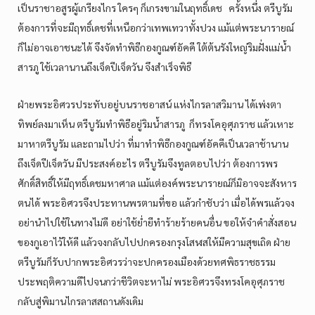
เป็นราชาอสูรผู้เกรียงไกร ใครๆ ก็เกรงขามในฤทธิ์เดช ครั้งหนึ่ง ตรีบูรัม
ต้องการที่จะมีฤทธิ์เดชที่เหนือกว่าเทพเทวาทั้งปวง แม้แต่พระนารายณ์
ก็ไม่อาจเอาชนะได้ จึงจัดทำพิธีกองกูณฑ์อัคคี ใต้ต้นรังใหญ่ริมฝั่งแม่น้ำ
สารภู ใช้เวลานานถึงเจ็ดปีเจ็ดวัน จึงสำเร็จพิธี
ฝ่ายพระอิศวรประทับอยู่บนราชอาสน์ แห่งไกรลาสวิมาน ได้เพ่งตา
ทิพย์ลงมาเห็น ตรีบูรัมทำพิธีอยู่ริมน้ำสารภู ก็ทรงโคอุศุภราช แล้วเหาะ
มาหาตรีบูรัม และถามไปว่า ที่มาทำพิธีกองกูณฑ์อัคคีเป็นเวลาช้านาน
ถึงเจ็ดปีเจ็ดวัน มีประสงค์อะไร ตรีบูรัมจึงทูลตอบไปว่า ต้องการพร
ศักดิ์สิทธิ์ให้มีฤทธิ์เดชมหาศาล แม้แต่องค์พระนารายณ์ก็มิอาจจะสังหาร
ตนได้ พระอิศวรจึงประทานพรตามที่ขอ แล้วกำชับว่า เมื่อได้พรแล้วจง
อย่านำไปใช้ในทางไม่ดี อย่าใช้ย่ำยีทำร้ายร้ายคนอื่น ขอให้จำคำสั่งสอน
ของกูเอาไว้ให้ดี แล้วจงกลับไปปกครองกรุงโสฬสให้มีความสุขเถิด ฝ่าย
ตรีบูรัมก็รับปากพระอิศวรว่าจะปกครองเมืองด้วยทศพิธราชธรรม
ประพฤติความดีไปจนกว่าชีวิตจะหาไม่ พระอิศวรจึงทรงโคอุศุภราช
กลับสู่พิมานไกรลาสสถานดังเดิม