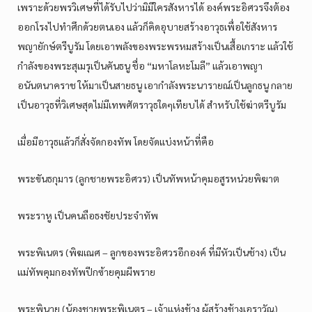
เพราะด้วยพรวิเศษที่ได้รับไปว่ามิมีใครสังหารได้ องค์พระอิศวรจึงต้อง
ออกโรงไปทำศึกด้วยตนเอง แล้วก็คิดอุบายสร้างอาวุธเพื่อใช้สังหาร
พญายักษ์ตรีบูรัม โดยเอาพลังของพระพรหมสร้างเป็นเสื้อเกราะ แล้วใช้
กำลังของพระสุเมรุเป็นคันธนู ชื่อ “มหาโลหะโมลี” แล้วเอาพญา
อนันตนาคราช ให้มาเป็นสายธนู เอากำลังพระนารายณ์เป็นลูกธนู กลาย
เป็นอาวุธที่วิเศษสุดไม่มีเทพศัตราวุธใดๆเทียบได้ สำหรับใช้ฆ่าตรีบูรัม
เมื่อมีอาวุธแล้วก็สั่งจัดกองทัพ โดยจัดแบ่งหน้าที่คือ
พระขันธกุมาร (ลูกชายพระอิศวร) เป็นทัพหน้าคุมอสูรหน่วยพิฆาต
พระราหู เป็นคนถือธงชัยประจำทัพ
พระพิเนตร (พิฆเณศ – ลูกของพระอิศวรอีกองค์ ที่มีหัวเป็นช้าง) เป็น
แม่ทัพคุมกองทัพปีกซ้ายคุมผีพราย
พระพินาย (น้องชายพระพิเนตร – เจ้าแห่งช้าง ผู้สร้างช้างเอราวัณ)