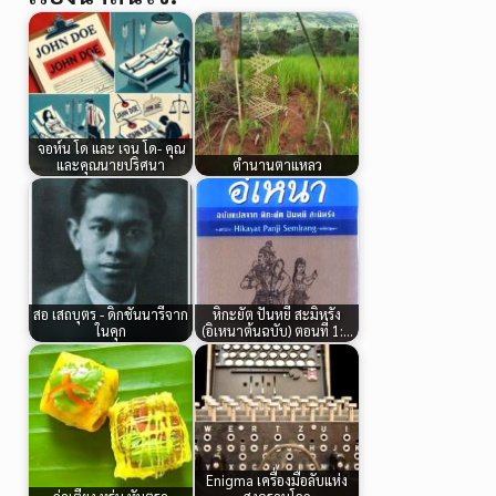
จอห์น โด และ เจน โด- คุณ
และคุณนายปริศนา
ตำนานตาแหลว
สอ เสถบุตร - ดิกชันนารีจาก
หิกะยัต ปันหยี สะมิหรัง
ในคุก
(อิเหนาต้นฉบับ) ตอนที่ 1:…
Enigma เครื่องมือลับแห่ง