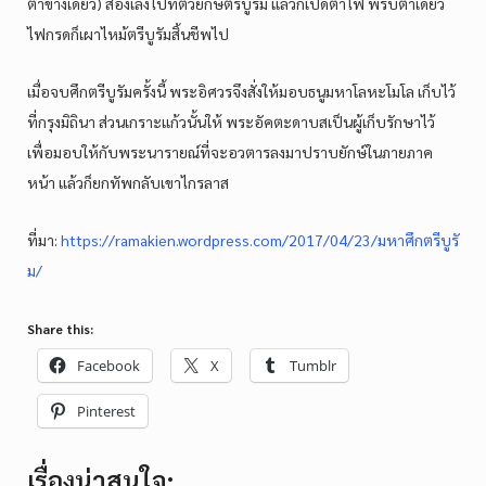
ตาข้างเดียว) ส่องเล็งไปที่ตัวยักษ์ตรีบูรัม แล้วก็เปิดตาไฟ พริบตาเดียว
ไฟกรดก็เผาไหม้ตรีบูรัมสิ้นชีพไป
เมื่อจบศึกตรีบูรัมครั้งนี้ พระอิศวรจึงสั่งให้มอบธนูมหาโลหะโมโล เก็บไว้
ที่กรุงมิถินา ส่วนเกราะแก้วนั้นให้ พระอัคตะดาบสเป็นผู้เก็บรักษาไว้
เพื่อมอบให้กับพระนารายณ์ที่จะอวตารลงมาปราบยักษ์ในภายภาค
หน้า แล้วก็ยกทัพกลับเขาไกรลาส
ที่มา:
https://ramakien.wordpress.com/2017/04/23/มหาศึกตรีบูรั
ม/
Share this:
Facebook
X
Tumblr
Pinterest
เรื่องน่าสนใจ: