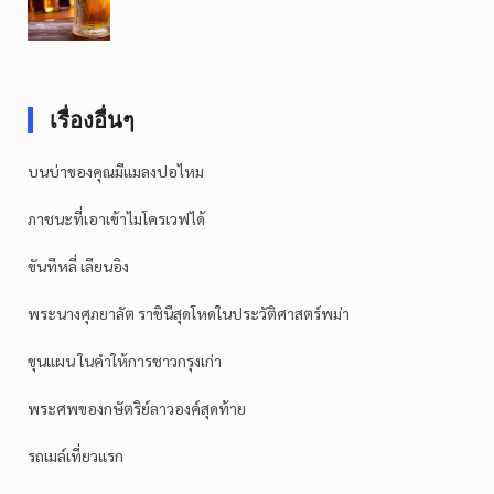
เรื่องอื่นๆ
บนบ่าของคุณมีแมลงปอไหม
ภาชนะที่เอาเข้าไมโครเวฟได้
ขันทีหลี่ เลียนอิง
พระนางศุภยาลัต ราชินีสุดโหดในประวัติศาสตร์พม่า
ขุนแผน ในคำให้การชาวกรุงเก่า
พระศพของกษัตริย์ลาวองค์สุดท้าย
รถเมล์เที่ยวแรก